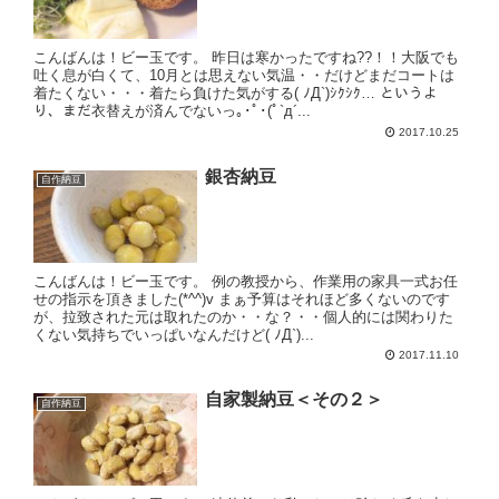
こんばんは！ビー玉です。 昨日は寒かったですね??！！大阪でも
吐く息が白くて、10月とは思えない気温・・だけどまだコートは
着たくない・・・着たら負けた気がする( ﾉД`)ｼｸｼｸ… というよ
り、まだ衣替えが済んでないっ｡･ﾟ･(ﾟ`д´...
2017.10.25
銀杏納豆
自作納豆
こんばんは！ビー玉です。 例の教授から、作業用の家具一式お任
せの指示を頂きました(*^^)v まぁ予算はそれほど多くないのです
が、拉致された元は取れたのか・・な？・・個人的には関わりた
くない気持ちでいっぱいなんだけど( ﾉД`)...
2017.11.10
自家製納豆＜その２＞
自作納豆