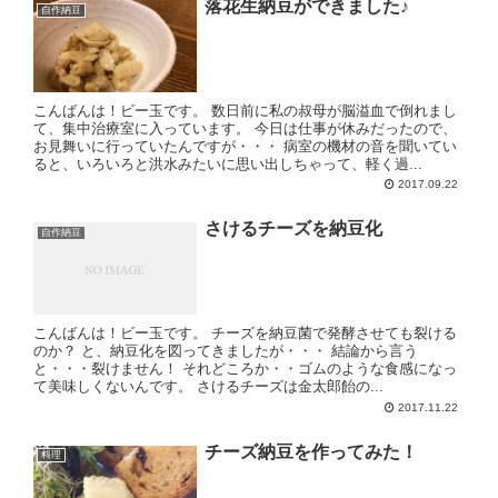
落花生納豆ができました♪
自作納豆
こんばんは！ビー玉です。 数日前に私の叔母が脳溢血で倒れまし
て、集中治療室に入っています。 今日は仕事が休みだったので、
お見舞いに行っていたんですが・・・ 病室の機材の音を聞いてい
ると、いろいろと洪水みたいに思い出しちゃって、軽く過...
2017.09.22
さけるチーズを納豆化
自作納豆
こんばんは！ビー玉です。 チーズを納豆菌で発酵させても裂ける
のか？ と、納豆化を図ってきましたが・・・ 結論から言う
と・・・裂けません！ それどころか・・ゴムのような食感になっ
て美味しくないんです。 さけるチーズは金太郎飴の...
2017.11.22
チーズ納豆を作ってみた！
料理