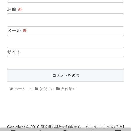
名前
※
メール
※
サイト
ホーム
雑記
自作納豆
Copyright © 2016 箕面船場阪大前駅から おっちょこさんぽ All