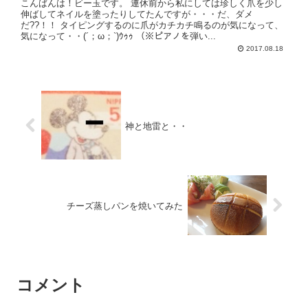
こんばんは！ビー玉です。 連休前から私にしては珍しく爪を少し
伸ばしてネイルを塗ったりしてたんですが・・・だ、ダメ
だ??！！ タイピングするのに爪がカチカチ鳴るのが気になって、
気になって・・(´；ω；`)ｳｩｩ （※ピアノを弾い...
2017.08.18
神と地雷と・・
チーズ蒸しパンを焼いてみた
コメント