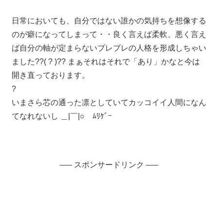
日常においても、自分ではない誰かの気持ちを想像する
のが癖になってしまって・・良く言えば柔軟、悪く言え
ば自分の軸が定まらないブレブレの人格を形成しちゃい
ました??( ? )?? まぁそれはそれで「あり」かなと今は
開き直っております。
?
いまさら芯の通った凛としていてカッコイイ人間になん
てなれないし ＿|￣|○ ﾑﾘｹﾞｰ
—– スポンサードリンク —–