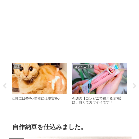
日常
コンビニ情報
日
ま
女性には夢を♪男性には現実を♪
今週の【コンビニで買える至福】
脳が
は、白くてカワイイです！
自作納豆を仕込みました。