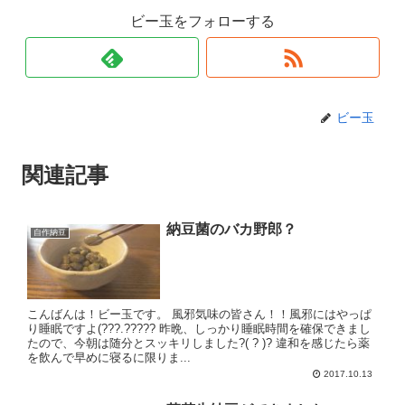
ビー玉をフォローする
ビー玉
関連記事
納豆菌のバカ野郎？
自作納豆
こんばんは！ビー玉です。 風邪気味の皆さん！！風邪にはやっぱ
り睡眠ですよ(???.????? 昨晩、しっかり睡眠時間を確保できまし
たので、今朝は随分とスッキリしました?( ? )? 違和を感じたら薬
を飲んで早めに寝るに限りま...
2017.10.13