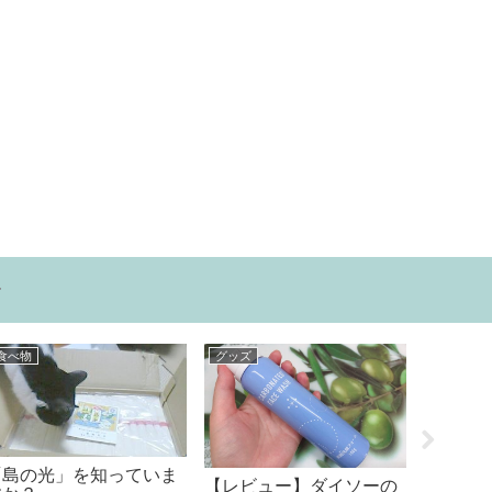
ー
その他
その他
 （箕
iPhoneのホームボタンが
プチ断食ダイエットをし