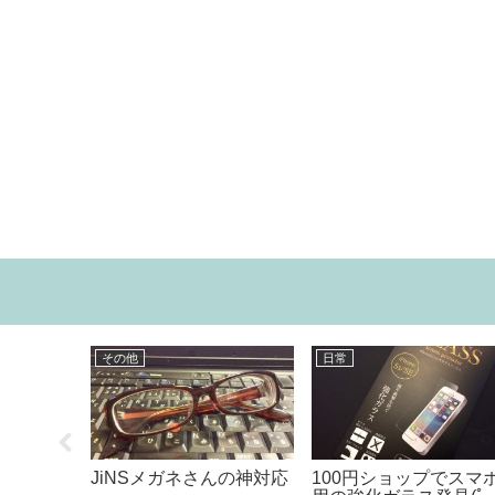
本
映画
何度も手に取ってしまう
打ち上げ花
ビュー】ダイソーの