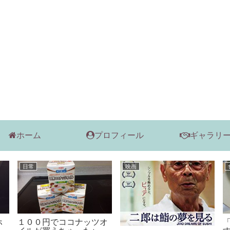
ホーム
プロフィール
ギャラリ
日常
食べ物
火、下から見
「いつも悩ましい衣替
MINOH RIS CAFE