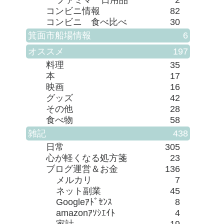
コンビニ情報
82
コンビニ 食べ比べ
30
箕面市船場情報
6
オススメ
197
料理
35
本
17
映画
16
グッズ
42
その他
28
食べ物
58
雑記
438
日常
305
心が軽くなる処方箋
23
ブログ運営＆お金
136
メルカリ
7
ネット副業
45
Googleｱﾄﾞｾﾝｽ
8
amazonｱｿｼｴｲﾄ
4
家計
19