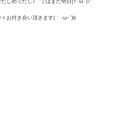
しめでたし♪ ではまた明日(=ﾟωﾟ)ﾉ
お付き合い頂きます(｀･ω･´)b