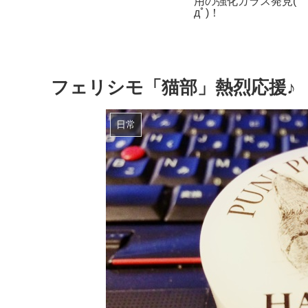
魔性の本「ユージニア」
るか？横か
顔フォーム（300
【感想】
がコスパがよくて洗
がりサイコー！
フェリシモ「猫部」熱烈応援♪
日常