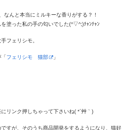
、なんと本当にミルキーな香りがする？！
った私の手の匂いでした(^▽^;)ﾁｬﾝﾁｬﾝ
大手フェリシモ。
が「
フェリシモ 猫部
」
リンク押しちゃって下さいね( *´艸｀)
のですが、そのうち商品開発をするようになり、猫好