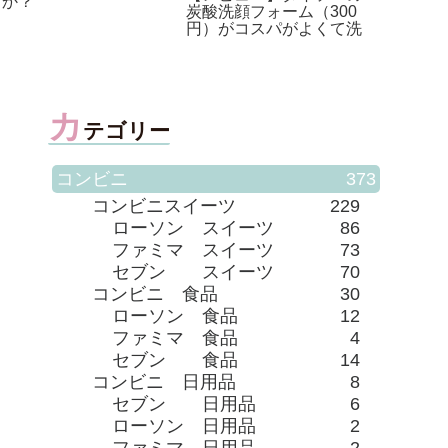
箕面
利かない時の対処法。
ています！！
カ
テゴリー
コンビニ
373
コンビニスイーツ
229
ローソン スイーツ
86
ファミマ スイーツ
73
セブン スイーツ
70
コンビニ 食品
30
ローソン 食品
12
ファミマ 食品
4
セブン 食品
14
コンビニ 日用品
8
セブン 日用品
6
ローソン 日用品
2
ファミマ 日用品
2