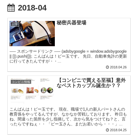
2018-04
秘密兵器登場
日常
----- スポンサードリンク ----- (adsbygoogle = window.adsbygoogle
|| []).push({}); こんばんは！ビー玉です。 先日、自動車免許の更新
に行ってきたんですが・・...
2018.04.26
【コンビニで買える至福】意外
コンビニ情報
なベストカップル誕生か？？
こんばんは！ビー玉です。 現在、職場で1人の新人パートさんの
教育係をやってるんですが、なかなか苦戦しております。 昨日も
ね、間違った箇所を少し指摘して、次から気をつけてね？と、言
ったらですねぇ・・ 「ビー玉さん、まだお若いから・・・」...
2018.04.25