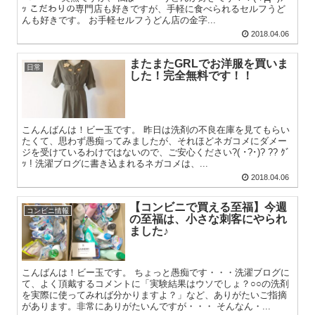
ｯ こだわりの専門店も好きですが、手軽に食べられるセルフうど
んも好きです。 お手軽セルフうどん店の金字...
2018.04.06
またまたGRLでお洋服を買いま
日常
した！完全無料です！！
こんんばんは！ビー玉です。 昨日は洗剤の不良在庫を見てもらい
たくて、思わず愚痴ってみましたが、それほどネガコメにダメー
ジを受けているわけではないので、ご安心ください?( ･?･)? ?? ｸﾞ
ｯ ! 洗濯ブログに書き込まれるネガコメは、...
2018.04.06
【コンビニで買える至福】今週
コンビニ情報
の至福は、小さな刺客にやられ
ました♪
こんばんは！ビー玉です。 ちょっと愚痴です・・・洗濯ブログに
て、よく頂戴するコメントに「実験結果はウソでしょ？○○の洗剤
を実際に使ってみれば分かりますよ？」など、ありがたいご指摘
があります。非常にありがたいんですが・・・ そんなん・...