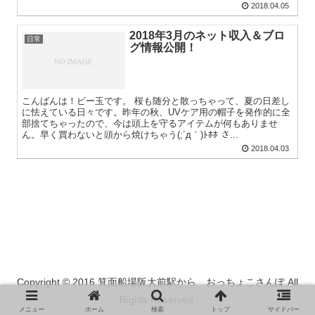
2018.04.05
2018年3月のネット収入＆ブロ
日常
グ情報公開！
こんばんは！ビー玉です。 桜も随分と散っちゃって、夏の日差し
に怯えている日々です。昨年の秋、UVケア用の帽子を発作的に全
部捨てちゃったので、今は頭上を守るアイテムが何もありませ
ん。早く買わないと頭から焼けちゃう(;´д｀)ﾄﾎﾎ さ...
2018.04.03
Copyright © 2016 箕面船場阪大前駅から おっちょこさんぽ All
Rights Reserved.
メニュー
ホーム
検索
トップ
サイドバー