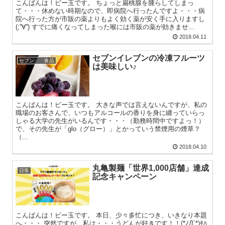
こんばんは！ビー玉です。 ちょっと扁桃腺を腫らしてしまっ
て・・・休めない時期なので、即病院へ行ったんですよ・・・病
院へ行った方が市販の薬よりもよく効く薬が安く手に入りますし
(;''∀'') すでに痛くなってしまった喉には市販の薬が効きませ...
2018.04.11
セブンイレブンの冷凍フルーツ
セブン 食品
は美味しい♪
こんばんは！ビー玉です。 大きな声では言えないんですが、私の
職場のお客さんで、いつもアルコールの香りを身に纏っていらっ
しゃる大学の先生がいるんです・・・（勤務時間中ですよっ！）
で、その先生が「glo（グロー）」とかっていう禁煙用の煙草？
（...
2018.04.10
丸亀製麺「世界1,000店舗」達成
日常
記念キャンペーン
こんばんは！ビー玉です。 本日、少々多忙につき、いきなり本題
へ・・・ 突然ですが、私は・・・うどんが好きです！！(*ﾉД`*)ﾀﾊ