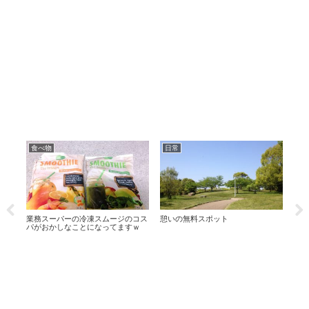
食べ物
日常
食
業務スーパーの冷凍スムージのコス
憩いの無料スポット
安く
パがおかしなことになってますｗ
かず