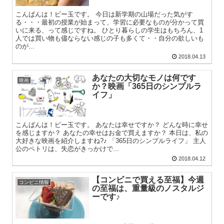
こんばんは！ビー玉です。 今日は新学期の山場だった気がす
る・・・最初の授業が始まって、学習に必要なものが分かって買
いに来る、って感じですね。 ひとり暮らしの学生はもちろん、1
人では買い物も儘ならない感じの子も多くて・・自分の欲しいも
のが...
2018.04.13
あなたの大切なモノは何です
映画
か？映画「365日のシンプルラ
イフ」
こんばんは！ビー玉です。 あなたは幸せですか？ どんな時に幸せ
を感じますか？ あなたの幸せはお金で買えますか？ 本日は、私の
大好きな映画を紹介しますね?♪ 「365日のシンプルライフ」 主人
公のペトリは、失恋がきっかけで...
2018.04.12
【コンビニで買える至福】今週
コンビニ情報
の至福は、重量級のノスタルジ
ーです♪