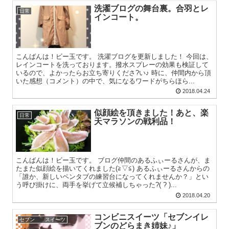
洗濯ブログの舞台裏。合羽とレ
日常
インコート。
こんばんは！ビー玉です。 洗濯ブログを更新しました！ 今回は、
レインコートを洗っております。撥水スプレーの効果も検証して
いるので、よかったらお立ち寄りくださ?い♪ 時に、仲間内から頂
いた感想（コメント）の中で、気になるワードがちらほら...
2018.04.24
似顔絵を頂きました！あと、楽
日常
天マラソンの戦利品！
こんばんは！ビー玉です。 ブログ仲間のあるふぃーるさんが、ま
たまた似顔絵を描いてくれました(≧▽≦) あるふぃーるさんからの
「誰か、新しいペンタブの練習台になってくれませんか？」とい
う呼び掛けに、両手を挙げて立候補しちゃった?( ? )...
2018.04.20
コンビニスイーツ「セブンイレ
セブン スイーツ
ブンのどらまき姉妹♪」