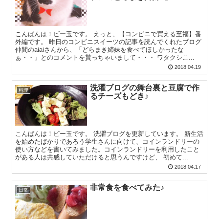
こんばんは！ビー玉です。 えっと、【コンビニで買える至福】番
外編です。 昨日のコンビニスイーツの記事を読んでくれたブログ
仲間のaiaiさんから、「どらまき姉妹を食べてほしかったな
ぁ・・」とのコメントを貰っちゃいまして・・・ ワタクシこ...
2018.04.19
洗濯ブログの舞台裏と豆腐で作
料理
るチーズもどき♪
こんばんは！ビー玉です。 洗濯ブログを更新しています。 新生活
を始めたばかりであろう学生さんに向けて、コインランドリーの
使い方などを書いてみました。コインランドリーを利用したこと
がある人は共感していただけると思うんですけど、 初めて...
2018.04.17
非常食を食べてみた♪
日常