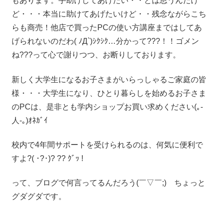
もあります。手助けしてあげたい・・とは思うんだけ
ど・・・本当に助けてあげたいけど・・残念ながらこち
らも商売！他店で買ったPCの使い方講座まではしてあ
げられないのだわ( ﾉД`)ｼｸｼｸ…分かって???！！ゴメン
ね???って心で謝りつつ、お断りしております。
新しく大学生になるお子さまがいらっしゃるご家庭の皆
様・・・大学生になり、ひとり暮らしを始めるお子さま
のPCは、是非とも学内ショップお買い求めください(｡-
人-｡)ｵﾈｶﾞｲ
校内で4年間サポートを受けられるのは、何気に便利で
すよ?( ･?･)? ?? ｸﾞｯ !
って、ブログで何言ってるんだろう(￣▽￣;) ちょっと
グダグダです。