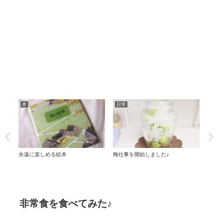
本
日常
日
る 本
永遠に楽しめる絵本
梅仕事を開始しました♪
雪対
を読ん
非常食を食べてみた♪