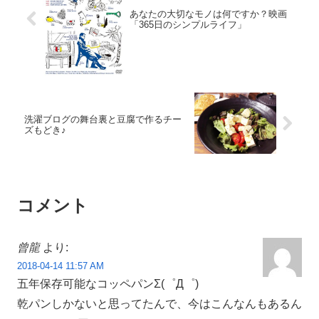
あなたの大切なモノは何ですか？映画
「365日のシンプルライフ」
洗濯ブログの舞台裏と豆腐で作るチー
ズもどき♪
コメント
曾龍
より:
2018-04-14 11:57 AM
五年保存可能なコッペパンΣ(゜Д゜)
乾パンしかないと思ってたんで、今はこんなんもあるん