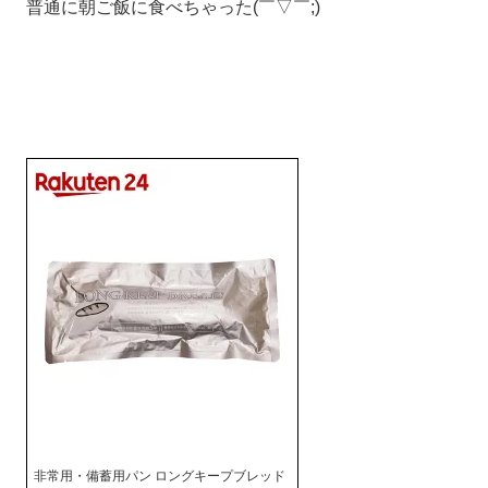
普通に朝ご飯に食べちゃった(￣▽￣;)
非常用・備蓄用パン ロングキープブレッド