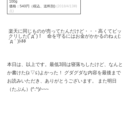
100g
価格：540円（税込、送料別)
(2018/4/13時
点)
楽天に同じものが売ってたんだけど・・・高くてビッ
クリした(ﾟдﾟ)！ 命を守るにはお金がかかるのねぇ(;
´д｀)ﾄﾎﾎ
本日は、以上です。最低3回は寝落ちしたけど、なんと
か書けた(≧▽≦)よかった！ グダグダな内容を最後まで
お読みいただき、ありがとうございます。 また明日
（たぶん）(^.^)/~~~