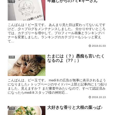
年越しからの?ミ●キーさん
日常
こんばんは！ビー玉です。 あんまり見た目は変わってないんです
けど、少々ブログをメンテナンスしました。 分かりやすいところ
では、カテゴリーを増やして、プロフィール画像とランキングバ
ナーを変更しました。ランキングのカテゴリーもシレッと変え
て...
2018.01.03
たまには（？）愚痴も言いたく
日常
なるのよ（??；）
こんばんは、ビー玉です。 medi８の広告が無事に表示されるよう
になりました♪ トップページのサイドバー上部と記事内に１つ貼り
ました、見えますか？ まだ審査中みたいなので、すべて認証済み
になったらmedi８スタッフ様の神対応...
2016.10.13
大好きな香りと大根の葉っぱ♪
日常