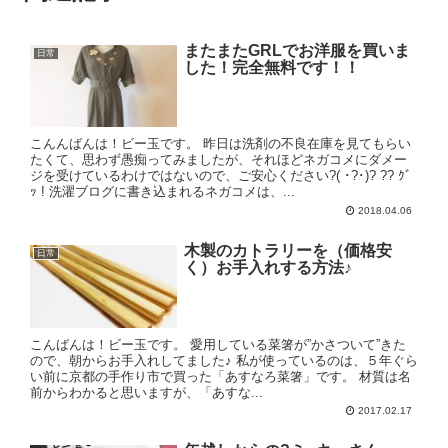
またまたGRLでお洋服を買いま
日常
した！完全無料です！！
こんんばんは！ビー玉です。 昨日は洗剤の不良在庫を見てもらい
たくて、思わず愚痴ってみましたが、それほどネガコメにダメー
ジを受けているわけではないので、ご安心ください?( ･?･)? ?? ｸﾞ
ｯ ! 洗濯ブログに書き込まれるネガコメは、...
2018.04.06
木製のカトラリーを（価格安
日常
く）お手入れする方法♪
こんばんは！ビー玉です。 愛用している菜箸が”かさついて”きた
ので、朝からお手入れしてました♪ 私が使っているのは、５年ぐら
い前に京都の手作り市で買った「あすなろ菜箸」です。 材質は名
前からわかると思いますが、「あすな...
2017.02.17