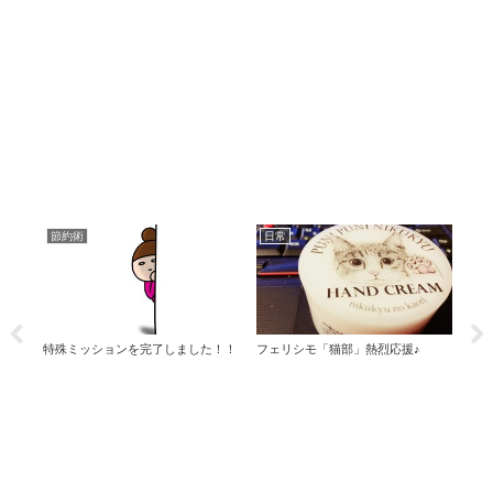
節約術
日常
映
なる
特殊ミッションを完了しました！！
フェリシモ「猫部」熱烈応援♪
【お
のな