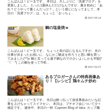
こんばんは！ビー玉です。 本日は、久しぶりに「洗濯ブログ」を
更新しました。 たった1週休んだだけなんですが、書き初めに「あ
れ？どうやって書くんだっけ？」という感じになってまして、本
日の「洗濯ブログ」は、ちょっと「おっちょ...
2017.05.14
鯛の塩釜焼ｗ
日常
こんばんは！ビー玉です。 ちょっと前の話になるんですが、夫の
仕事が決まったお祝いに、なにかご馳走を作ろうと思い鯛を買っ
てみました(^^)v 鯛と言っても蓮子鯛なので小さいよ♪しかも半額(*
´▽｀*) この鯛を使ってTHE...
2017.03.27
あるブロガーさんの特典画像あ
日常
り！【レシピ】鶏キムチ炒め
こんばんは！ビー玉です。 先日は酔っ払って放送事故みたいな記
事を上げちゃってスイマセン。 本日は、プチオフ会について少々
補足です。 連休中、本日の一杯 -Cupmen Blog of taka- カップ麺