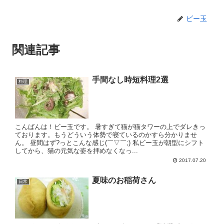
ビー玉
関連記事
手間なし時短料理2選
料理
こんばんは！ビー玉です。 暑すぎて猫が猫タワーの上でダレきっ
ております。もうどういう体勢で寝ているのかすら分かりませ
ん。 昼間はず?っとこんな感じ(￣▽￣;) 私ビー玉が朝型にシフト
してから、猫の元気な姿を拝めなくなっ...
2017.07.20
夏味のお稲荷さん
日常