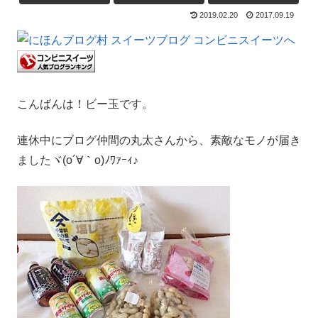
2019.02.20
2017.09.19
こんばんは！ビー玉です。
連休中にブログ仲間の丸太さんから、素敵なモノが届き
ましたヾ(o´∀｀o)ﾉﾜｧｰｨ♪