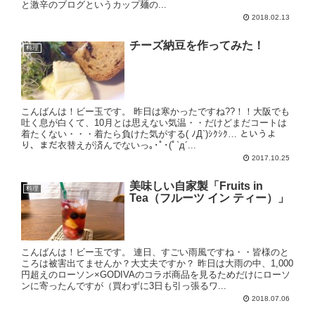
と激辛のブログというカップ麺の...
2018.02.13
チーズ納豆を作ってみた！
料理
こんばんは！ビー玉です。 昨日は寒かったですね??！！大阪でも
吐く息が白くて、10月とは思えない気温・・だけどまだコートは
着たくない・・・着たら負けた気がする( ﾉД`)ｼｸｼｸ… というよ
り、まだ衣替えが済んでないっ｡･ﾟ･(ﾟ`д´...
2017.10.25
美味しい自家製「Fruits in
料理
Tea（フルーツ イン ティー）」
こんばんは！ビー玉です。 連日、すごい雨風ですね・・皆様のと
ころは被害出てませんか？大丈夫ですか？ 昨日は大雨の中、1,000
円超えのローソン×GODIVAのコラボ商品を見るためだけにローソ
ンに寄ったんですが（買わずに3日も引っ張るワ...
2018.07.06