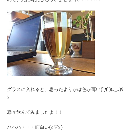
グラスに入れると、思ったよりかは色が薄い(ﾟдﾟ)(｡_｡)ｳ
ﾝ
恐々飲んでみましたよ！！
ハハハ・・・面白い(≧▽≦)