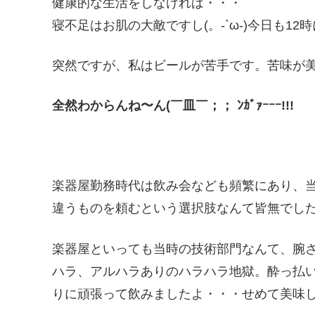
健康的な生活をしなければ・・・
寝不足はお肌の大敵ですし(。-`ω-)今日も1
突然ですが、私はビールが苦手です。苦味が
全然わからんね〜ん(￣皿￣；； ﾝｶﾞｧｰｰｰ!!!
楽器屋勤務時代は飲み会なども頻繁にあり、
違うものを頼むという選択肢なんて皆無でし
楽器屋といっても当時の技術部門なんて、腕
ハラ、アルハラありのハラハラ地獄。酔っ払
りに頑張って飲みましたよ・・・せめて美味しく頂