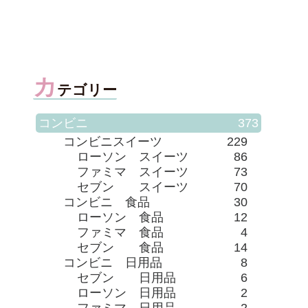
こ勉」
「特濃ガトーショコラ」
を実食レビュー！この食
感は想像を超える！
カ
テゴリー
コンビニ
373
コンビニスイーツ
229
ローソン スイーツ
86
ファミマ スイーツ
73
セブン スイーツ
70
コンビニ 食品
30
ローソン 食品
12
ファミマ 食品
4
セブン 食品
14
コンビニ 日用品
8
セブン 日用品
6
ローソン 日用品
2
ファミマ 日用品
2