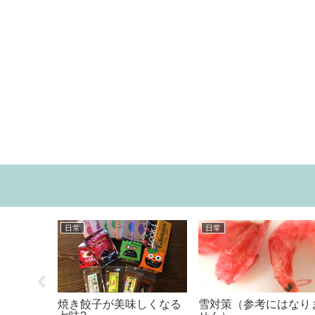
食べ物
日常
を抜ける
お気に入りの調味料
夏味のお稲荷さ