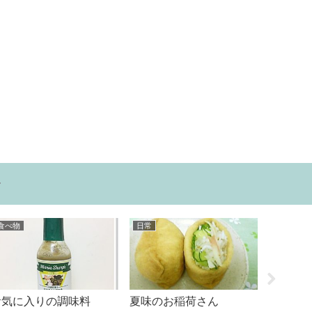
ー
日常
食べ物
泣けると話題のCM「ね
秘
コンビニ限定！ロッテ