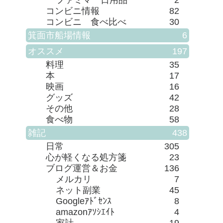
コンビニ情報
82
コンビニ 食べ比べ
30
箕面市船場情報
6
オススメ
197
料理
35
本
17
映画
16
グッズ
42
その他
28
食べ物
58
雑記
438
日常
305
心が軽くなる処方箋
23
ブログ運営＆お金
136
メルカリ
7
ネット副業
45
Googleｱﾄﾞｾﾝｽ
8
amazonｱｿｼｴｲﾄ
4
家計
19