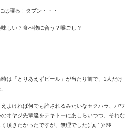
2時には寝る！タブン・・・
美味しい？食べ物に合う？喉ごし？
当時は「とりあえずビール」が当たり前で、1人だけ
た。
さえよければ何でも許されるみたいなセクハラ、パワ
いの
オヤジ
先輩達をテキトーにあしらいつつ、それな
きたかったですが、無理でした(;´д｀)ﾄﾎﾎ