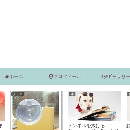
ホーム
プロフィール
ギャラリ
本
本
ん
元Google AdSense担当
いつか見た青い空