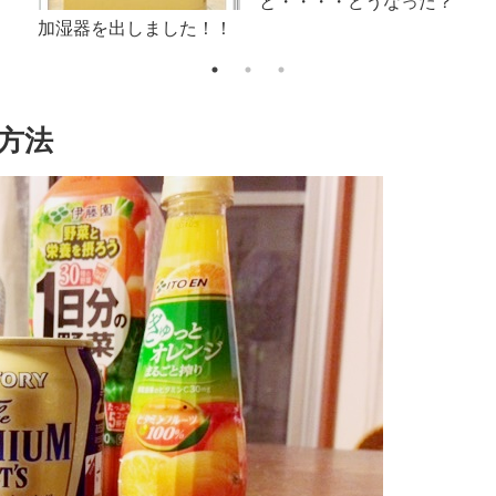
が教える 本当に稼げる
Google AdSense を読ん
で・・
方法