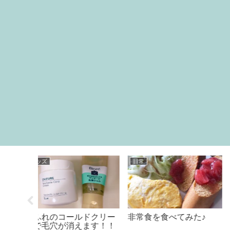
日常
料理
ドクリー
非常食を食べてみた♪
ヨーグルトを使ったヘ
ます！！
シーデザート?