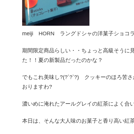
meiji HORN ラングドシャの洋菓子ショ
期間限定商品らしい・・ちょっと高級そうに見
た！！夏の新製品だったのかな？
でもこれ美味し?(?´?`?) クッキーのほ
おりますわ?
濃いめに淹れたアールグレイの紅茶によく合います
本日は、そんな大人味のお菓子と香り高い紅