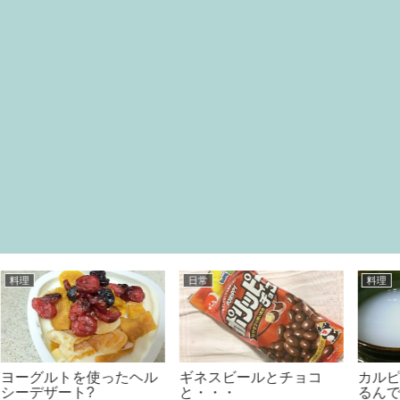
日常
料理
ル
ギネスビールとチョコ
カルピスって自宅で作れ
と・・・
るんです！