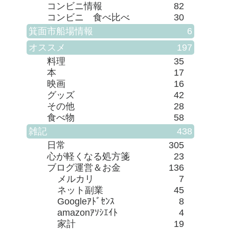
コンビニ情報
82
コンビニ 食べ比べ
30
箕面市船場情報
6
オススメ
197
料理
35
本
17
映画
16
グッズ
42
その他
28
食べ物
58
雑記
438
日常
305
心が軽くなる処方箋
23
ブログ運営＆お金
136
メルカリ
7
ネット副業
45
Googleｱﾄﾞｾﾝｽ
8
amazonｱｿｼｴｲﾄ
4
家計
19