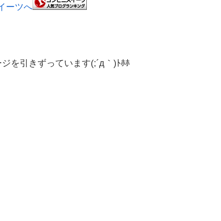
引きずっています(;´д｀)ﾄﾎﾎ