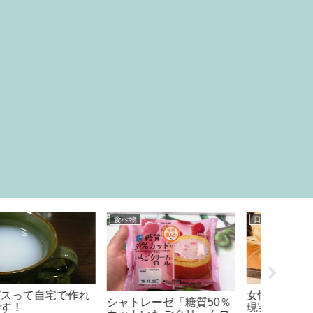
食べ物
日常
本
女性には夢を♪男性には
シャトレーゼ「糖質50％
現実を♪