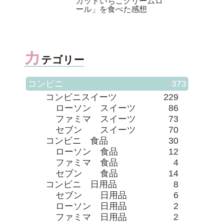
カットいちごクリームロ
リトル
ール」を食べた感想
カ
テゴリー
コンビニ
373
コンビニスイーツ
229
ローソン スイーツ
86
ファミマ スイーツ
73
セブン スイーツ
70
コンビニ 食品
30
ローソン 食品
12
ファミマ 食品
4
セブン 食品
14
コンビニ 日用品
8
セブン 日用品
6
ローソン 日用品
2
ファミマ 日用品
2