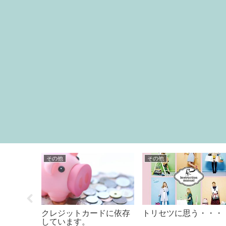
その他
その他
･ω･´)
クレジットカードに依存
トリセツに思う・・・
しています。