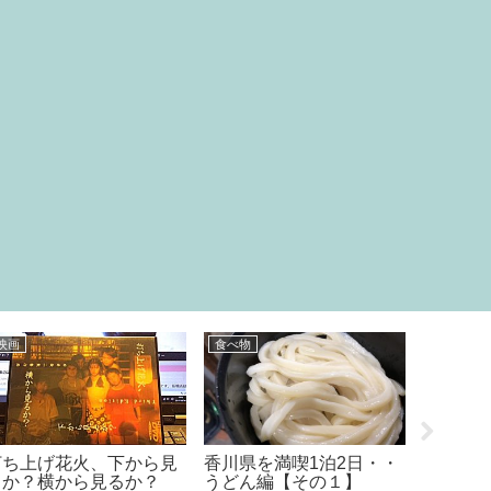
映画
食べ物
料理
打ち上げ花火、下から見
香川県を満喫1泊2日・・
煎茶を
るか？横から見るか？
うどん編【その１】
きます♪