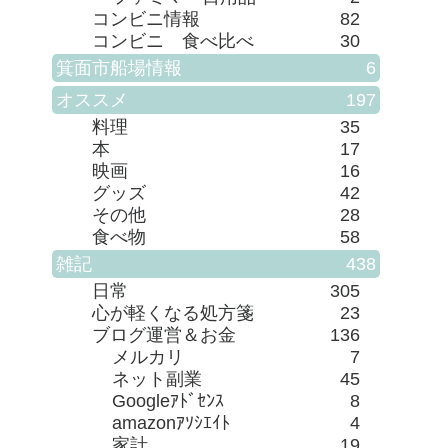
コンビニ情報
82
コンビニ 食べ比べ
30
箕面市船場情報
6
オススメ
197
料理
35
本
17
映画
16
グッズ
42
その他
28
食べ物
58
雑記
438
日常
305
心が軽くなる処方箋
23
ブログ運営＆お金
136
メルカリ
7
ネット副業
45
Googleｱﾄﾞｾﾝｽ
8
amazonｱｿｼｴｲﾄ
4
家計
19