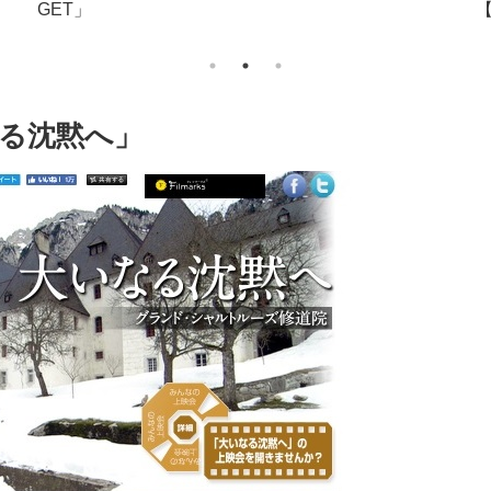
GET」
る沈黙へ」