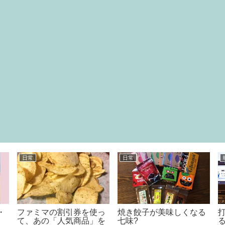
日常
日常
・
ファミマの割引券を使っ
焼き餃子が美味しくなる
て、あの「人気商品」を
七味?