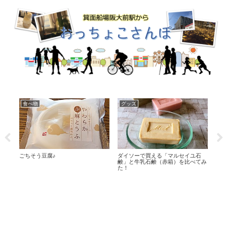
食べ物
グッズ
日
す。
ごちそう豆腐♪
ダイソーで買える「マルセイユ石
人参
鹸」と牛乳石鹸（赤箱）を比べてみ
た！