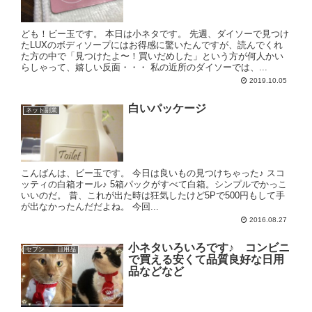
ども！ビー玉です。 本日は小ネタです。 先週、ダイソーで見つけ
たLUXのボディソープにはお得感に驚いたんですが、読んでくれ
た方の中で「見つけたよ〜！買いだめした」という方が何人かい
らしゃって、嬉しい反面・・・ 私の近所のダイソーでは、...
2019.10.05
白いパッケージ
ネット副業
こんばんは、ビー玉です。 今日は良いもの見つけちゃった♪ スコ
ッティの白箱オール♪ 5箱パックがすべて白箱。シンプルでかっこ
いいのだ。 昔、これが出た時は狂気したけど5Pで500円もして手
が出なかったんだだよね。 今回...
2016.08.27
小ネタいろいろです♪ コンビニ
セブン 日用品
で買える安くて品質良好な日用
品などなど