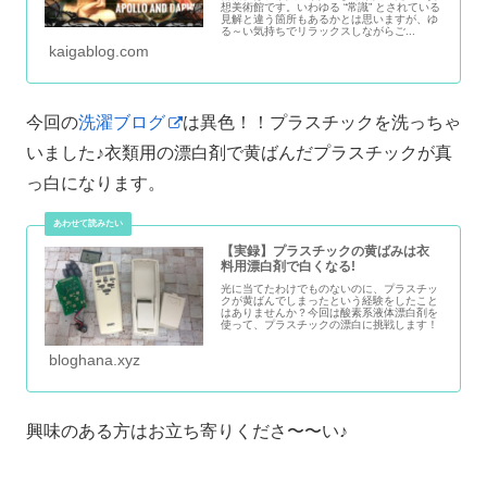
想美術館です。いわゆる “常識” とされている
見解と違う箇所もあるかとは思いますが、ゆ
る～い気持ちでリラックスしながらご...
kaigablog.com
今回の
洗濯ブログ
は異色！！プラスチックを洗っちゃ
いました♪衣類用の漂白剤で黄ばんだプラスチックが真
っ白になります。
【実録】プラスチックの黄ばみは衣
料用漂白剤で白くなる!
光に当てたわけでものないのに、プラスチッ
クが黄ばんでしまったという経験をしたこと
はありませんか？今回は酸素系液体漂白剤を
使って、プラスチックの漂白に挑戦します！
bloghana.xyz
興味のある方はお立ち寄りくださ〜〜い♪