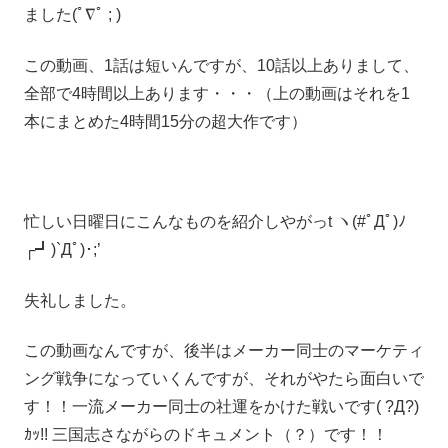
ました(ﾟ∇ﾟ ; )
この動画、1話は短いんですが、10話以上ありまして、
全部で4時間以上あります・・・（上の動画はそれを1
本にまとめた4時間15分の超大作です）
忙しい日曜日にこんなものを紹介しやがっt ヽ(#ﾟДﾟ)ﾉ
┌┛)`Дﾟ)･;’
失礼しました。
この動画なんですが、後半はメーカー同士のマーケティ
ング戦争になっていくんですが、それがやたら面白いで
す！！一流メーカー同士の社運をかけた戦いです( ?Д?)
ｶｯ!! 三国志さながらのドキュメント（？）です！！