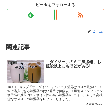
ビー玉をフォローする
ビー玉
関連記事
「ダイソー」のミニ加湿器、お
グッズ
値段以上にもほどがある!
100円ショップ「ザ・ダイソー」のミニ加湿器はコスパ最強!? 100
均で購入できる加湿器の使い勝手は値段以上! 風邪やインフルエン
ザ予防に効果的でデザイン性の高い加湿器が1コイン。安くて高機
能なオススメの加湿器をレビューしました。
2019.02.19