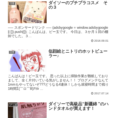
ダイソーのプチプラコスメ そ
日常
の３
----- スポンサードリンク ----- (adsbygoogle = window.adsbygoogle
|| []).push({}); こんばんは、ビー玉です。 今日は、３か月１回の棚
卸でした。３...
2016.09.01
似顔絵とニトリのホットビュー
日常
ラー♪
こんばんは！ビー玉です。 思った以上に掃除作業が難航しており
まして、全く片付いている気がしません！！ ブログメンテなんて
1mmもやってないぞ???どうなる4連休！しかも就寝時間まで残り
1時間Σ(￣ロ￣lll)ｱｾﾙ ...
2017.07.14
ダイソーで高級品“新疆綿 ”のハ
グッズ
ンドタオルが買えます！