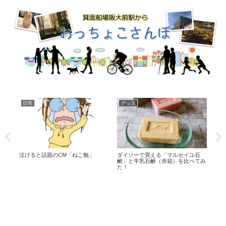
日常
グッズ
セ
泣けると話題のCM「ねこ勉」
ダイソーで買える「マルセイユ石
小ネ
鹸」と牛乳石鹸（赤箱）を比べてみ
買え
た！
など