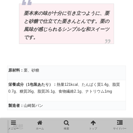
栗本来の味が十分に引き立つように、栗
と砂糖で仕立てた栗きんとんです。栗の
風味が感じられるシンプルな和スイーツ
です。
原材料：
栗、砂糖
栄養成分（1包装あたり）：
熱量121kcal、たんぱく質1.4g、脂質
0.7g、糖質26g、脂質26.1g、食物繊維2.1g、ナトリウム1mg
製造者：
山崎製パン
感想
メニュー
ホーム
検索
トップ
サイドバー