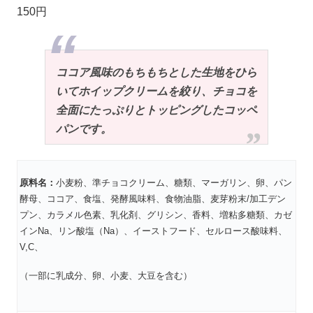
150円
ココア風味のもちもちとした生地をひら
いてホイップクリームを絞り、チョコを
全面にたっぷりとトッピングしたコッペ
パンです。
原料名：
小麦粉、準チョコクリーム、糖類、マーガリン、卵、パン
酵母、ココア、食塩、発酵風味料、食物油脂、麦芽粉末/加工デン
プン、カラメル色素、乳化剤、グリシン、香料、増粘多糖類、カゼ
インNa、リン酸塩（Na）、イーストフード、セルロース酸味料、
V,C、
（一部に乳成分、卵、小麦、大豆を含む）