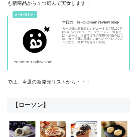
も新商品から１つ選んで実食します！
本日の一杯 -Cupmen review blog-
カップ麺の新商品をレビューする月間100万
PV以上のブログ。カップラーメン・焼きそ
ば・油そば・まぜそば等の感想や評価をはじ
め、カップ麺の美味しい食べ方やアレンジレ
シピなど、最新情報を毎日発信。
cupmen-review.com
では、今週の新発売リストから・・・
【ローソン】