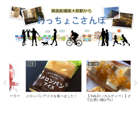
日常
食べ物
料
ラー
メロンパンアイスを食べました！
【 KALDI（カルディー）】のSALE
煎茶
でお買い物(≧∇≦)