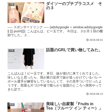
ダイソーのプチプラコスメ そ
日常
の３
----- スポンサードリンク ----- (adsbygoogle = window.adsbygoogle
|| []).push({}); こんばんは、ビー玉です。 今日は、３か月１回の棚
卸でした。３...
2016.09.01
話題のGRLで買い物してみた。
日常
こんばんは！ビー玉です。本日、妹が遊びに来てくれてました。
珍しいなと思ったら、我が家の近所で妹が追っかけているバレー
ボール選手が練習をしているらしくて、その見学ついでだったよ
うです。部屋も片づけ中途で散らかり放題のところへ突然やって
きた訳で...
2016.08.13
美味しい自家製「Fruits in
料理
Tea（フルーツ イン ティー）」