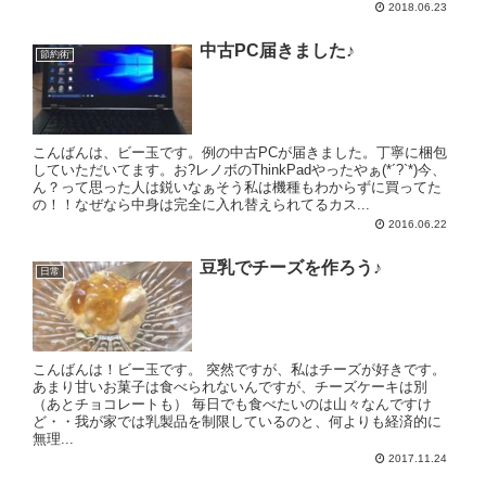
2018.06.23
中古PC届きました♪
節約術
こんばんは、ビー玉です。例の中古PCが届きました。丁寧に梱包
していただいてます。お?レノボのThinkPadやったやぁ(*´?`*)今、
ん？って思った人は鋭いなぁそう私は機種もわからずに買ってた
の！！なぜなら中身は完全に入れ替えられてるカス...
2016.06.22
豆乳でチーズを作ろう♪
日常
こんばんは！ビー玉です。 突然ですが、私はチーズが好きです。
あまり甘いお菓子は食べられないんですが、チーズケーキは別
（あとチョコレートも） 毎日でも食べたいのは山々なんですけ
ど・・我が家では乳製品を制限しているのと、何よりも経済的に
無理...
2017.11.24