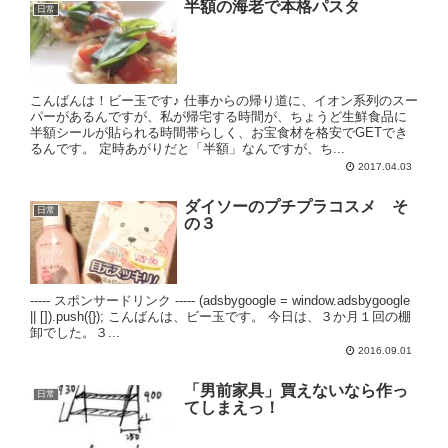
半額の海老で本格パスタ
日常
こんばんは！ビー玉です♪ 仕事からの帰り道に、イオン系列のスー
パーがあるんですが、私が帰宅する時間が、ちょうど生鮮食品に
半額シールが貼られる時間帯らしく、お宝食材を格安でGETでき
るんです。 定時あがりだと「半額」なんですが、ち...
2017.04.03
ダイソーのプチプラコスメ そ
日常
の３
----- スポンサードリンク ----- (adsbygoogle = window.adsbygoogle
|| []).push({}); こんばんは、ビー玉です。 今日は、３か月１回の棚
卸でした。３...
2016.09.01
「男前家具」買えないなら作っ
日常
てしまえっ！