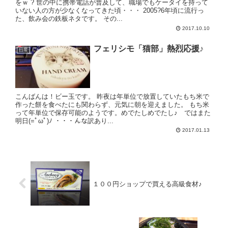
をｗ ? 世の中に携帯電話が普及して、職場でもケータイを持って
いない人の方が少なくなってきた頃・・・ 2005?6年頃に流行っ
た、飲み会の鉄板ネタです。 その...
2017.10.10
フェリシモ「猫部」熱烈応援♪
日常
こんばんは！ビー玉です。 昨夜は年単位で放置していたもち米で
作った餅を食べたにも関わらず、元気に朝を迎えました。 もち米
って年単位で保存可能のようです。めでたしめでたし♪ ではまた
明日(=ﾟωﾟ)ﾉ ・・・んな訳あり...
2017.01.13
１００円ショップで買える高級食材♪