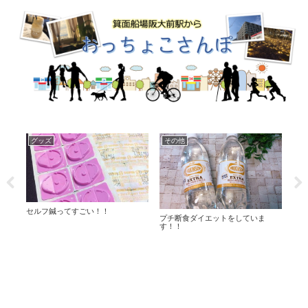
映画
日常
料
打ち上げ花火、下から見るか？横か
「感動した！」うどん屋さんです。
超簡
ら見るか？【感想】