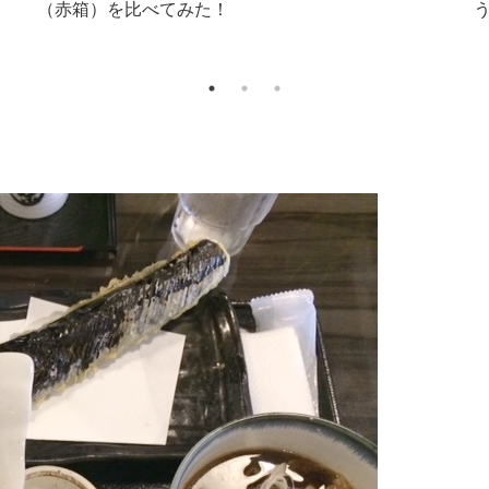
キ」を食べた
簡単！素麺の鶏出汁つけ
麺♪