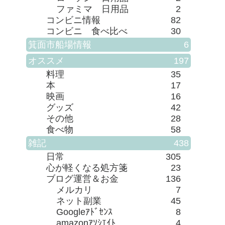
ファミマ 日用品
2
コンビニ情報
82
コンビニ 食べ比べ
30
箕面市船場情報
6
オススメ
197
料理
35
本
17
映画
16
グッズ
42
その他
28
食べ物
58
雑記
438
日常
305
心が軽くなる処方箋
23
ブログ運営＆お金
136
メルカリ
7
ネット副業
45
Googleｱﾄﾞｾﾝｽ
8
amazonｱｿｼｴｲﾄ
4