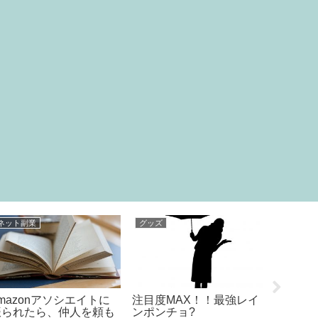
映画
グッズ
「糖質86％
「下妻物語」元気がもら
１００円ショップの
ートケー
える映画です。