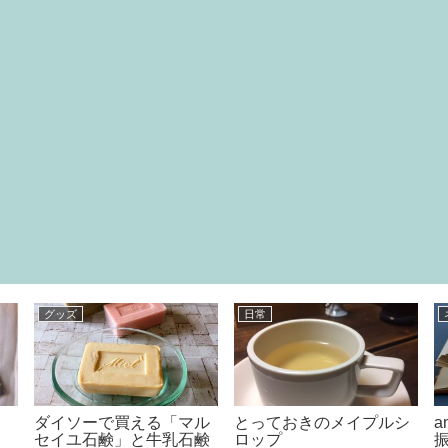
料理
食べ物
向こう側?
シャトレーゼ
カットのショ