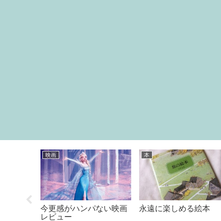
グッズ
食べ物
日常
注目度MAX！！最強レイ
「島の光」を知っていま
半額の
ンポンチョ?
すか？