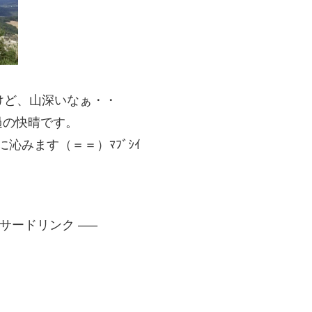
けど、山深いなぁ・・
過の快晴です。
沁みます（＝＝）ﾏﾌﾞｼｲ
ンサードリンク —–