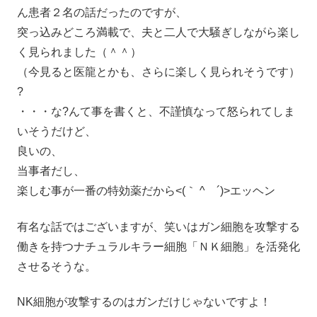
ん患者２名の話だったのですが、
突っ込みどころ満載で、夫と二人で大騒ぎしながら楽し
く見られました（＾＾）
（今見ると医龍とかも、さらに楽しく見られそうです）
?
・・・な?んて事を書くと、不謹慎なって怒られてしま
いそうだけど、
良いの、
当事者だし、
楽しむ事が一番の特効薬だから<(｀ ^ ´)>エッヘン
有名な話ではございますが、笑いはガン細胞を攻撃する
働きを持つナチュラルキラー細胞「ＮＫ細胞」を活発化
させるそうな。
NK細胞が攻撃するのはガンだけじゃないですよ！