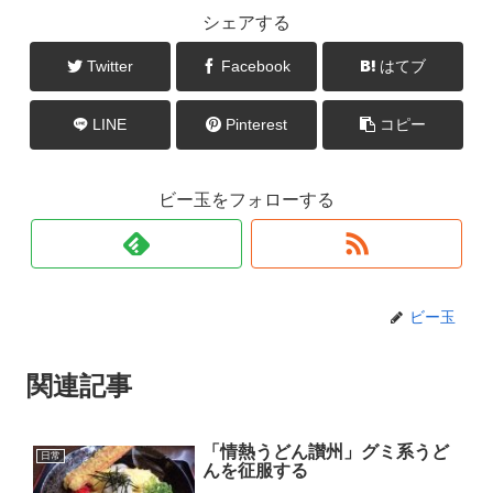
シェアする
Twitter
Facebook
はてブ
LINE
Pinterest
コピー
ビー玉をフォローする
ビー玉
関連記事
「情熱うどん讃州」グミ系うど
日常
んを征服する