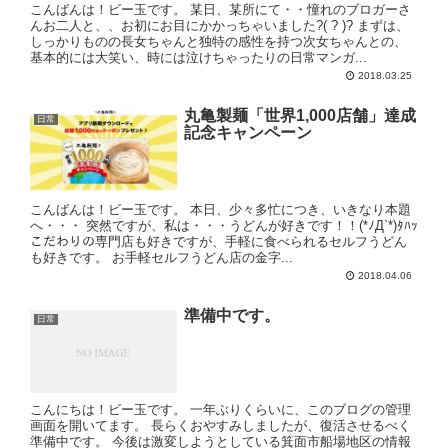
こんばんは！ビー玉です。 某日、某所にて・・憧れのブロガーさ
んお二人と、、お初にお目にかかっちゃいました?( ? )? まずは、
しっかりものの長女ちゃんと独特の感性を持つ次女ちゃんとの、
基本的には大笑い、時には泣けちゃったりの日常マンガ...
2018.03.25
丸亀製麺「世界1,000店舗」達成
日常
記念キャンペーン
こんばんは！ビー玉です。 本日、少々多忙につき、いきなり本題
へ・・・ 突然ですが、私は・・・うどんが好きです！！(*ﾉД`*)ﾀﾊｯ
こだわりの専門店も好きですが、手軽に食べられるセルフうどん
も好きです。 お手軽セルフうどん店の金字...
2018.04.06
準備中です。
日常
こんにちは！ビー玉です。 一年ぶりくらいに、このブログの管理
画面を開いてます。 長らくおやすみしましたが、復活させるべく
準備中です。 今後は激変しようとしている箕面市船場地区の情報