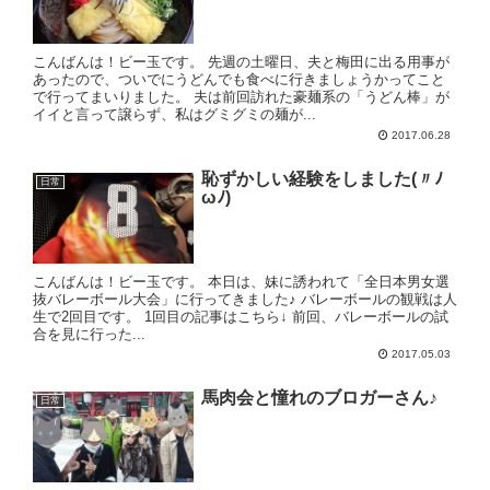
こんばんは！ビー玉です。 先週の土曜日、夫と梅田に出る用事が
あったので、ついでにうどんでも食べに行きましょうかってこと
で行ってまいりました。 夫は前回訪れた豪麺系の「うどん棒」が
イイと言って譲らず、私はグミグミの麺が...
2017.06.28
恥ずかしい経験をしました(〃ﾉ
日常
ωﾉ)
こんばんは！ビー玉です。 本日は、妹に誘われて「全日本男女選
抜バレーボール大会」に行ってきました♪ バレーボールの観戦は人
生で2回目です。 1回目の記事はこちら↓ 前回、バレーボールの試
合を見に行った...
2017.05.03
馬肉会と憧れのブロガーさん♪
日常