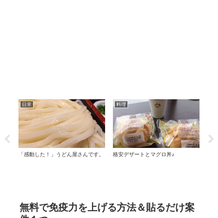
日常
料理
日
しす
「感動した！」うどん屋さんです。
格安デザートとマグロ丼♪
納豆
無料で免疫力を上げる方法＆貼るだけ案