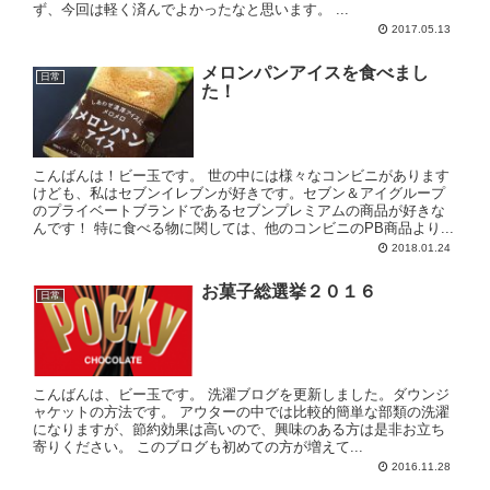
ず、今回は軽く済んでよかったなと思います。 ...
2017.05.13
メロンパンアイスを食べまし
日常
た！
こんばんは！ビー玉です。 世の中には様々なコンビニがあります
けども、私はセブンイレブンが好きです。セブン＆アイグループ
のプライベートブランドであるセブンプレミアムの商品が好きな
んです！ 特に食べる物に関しては、他のコンビニのPB商品より...
2018.01.24
お菓子総選挙２０１６
日常
こんばんは、ビー玉です。 洗濯ブログを更新しました。ダウンジ
ャケットの方法です。 アウターの中では比較的簡単な部類の洗濯
になりますが、節約効果は高いので、興味のある方は是非お立ち
寄りください。 このブログも初めての方が増えて...
2016.11.28