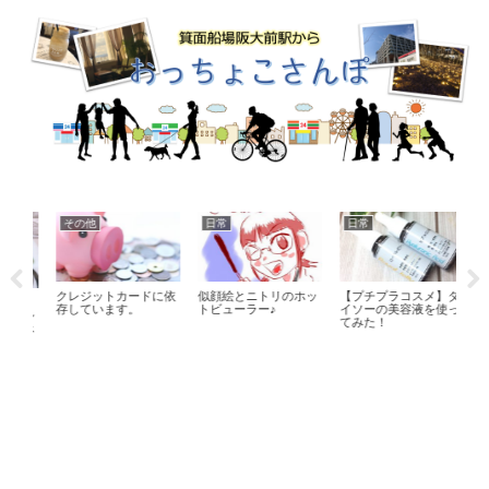
その他
日常
日常
食
クレジットカードに依
似顔絵とニトリのホッ
【プチプラコスメ】ダ
お
質
存しています。
トビューラー♪
イソーの美容液を使っ
ルシ
てみた！
食べ