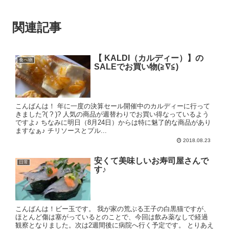
関連記事
【 KALDI（カルディー）】の
食べ物
SALEでお買い物(≧∇≦)
こんばんは！ 年に一度の決算セール開催中のカルディーに行って
きました?( ? )? 人気の商品が週替わりでお買い得なっているよう
ですよ♪ ちなみに明日（8月24日）からは特に魅了的な商品があり
ますなぁ♪ チリソースとプル...
2018.08.23
安くて美味しいお寿司屋さんで
日常
す♪
こんばんは！ビー玉です。 我が家の荒ぶる王子の白黒猫ですが、
ほとんど傷は塞がっているとのことで、今回は飲み薬なしで経過
観察となりました。次は2週間後に病院へ行く予定です。 とりあえ