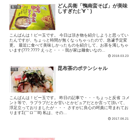
どん兵衛「鴨南蛮そば」が美味
食べ物
しすぎた(;´∀｀)
こんばんは！ビー玉です。 今日は頂き物を紹介しようと思ってい
たんですが、ちょっと時間が無くなっちゃったので、急遽予定変
更。 最近に食べて美味しかったものを紹介して、お茶を濁しちゃ
います(???.???? えっと・・・我が家は麺食いなの...
2018.03.23
昆布茶のポテンシャル
日常
こんばんは！ビー玉です。 昨日の記事で・・・ちょっと反省 コメ
ント等で、ラブラブだとか甘いとかピュアだとか言って頂いて、
浮足立っておりましたが・・・ さすがに良心の呵責に苛まれてお
りますΣ(￣ロ￣lll) 私は、その...
2017.06.21