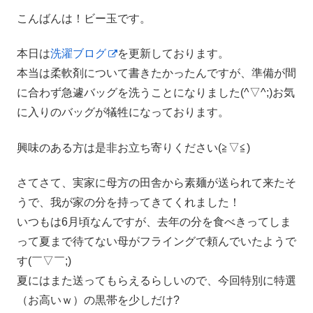
こんばんは！ビー玉です。
本日は
洗濯ブログ
を更新しております。
本当は柔軟剤について書きたかったんですが、準備が間
に合わず急遽バッグを洗うことになりました(^▽^;)お気
に入りのバッグが犠牲になっております。
興味のある方は是非お立ち寄りください(≧▽≦)
さてさて、実家に母方の田舎から素麺が送られて来たそ
うで、我が家の分を持ってきてくれました！
いつもは6月頃なんですが、去年の分を食べきってしま
って夏まで待てない母がフライングで頼んでいたようで
す(￣▽￣;)
夏にはまた送ってもらえるらしいので、今回特別に特選
（お高いｗ）の黒帯を少しだけ?