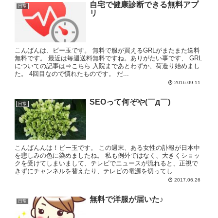
自宅で健康診断できる無料アプ
日常
リ
こんばんは、ビー玉です。 無料で服が買えるGRLがまたまた送料
無料です。 最近は毎週送料無料ですね。ありがたい事です、 GRL
についての記事は⇒こちら 入院まであとわずか、荷造り始めまし
た。 4回目なので慣れたものです。 だ...
2016.09.11
SEOって何ぞや(￣д￣)
日常
こんばんんは！ビー玉です。 この週末、ある女性の訃報が日本中
を悲しみの色に染めましたね。 私も例外ではなく、大きくショッ
クを受けてしまいまして、テレビでニュースが流れると、正視で
きずにチャンネルを替えたり、テレビの電源を切ってし...
2017.06.26
無料で洋服が届いた♪
日常