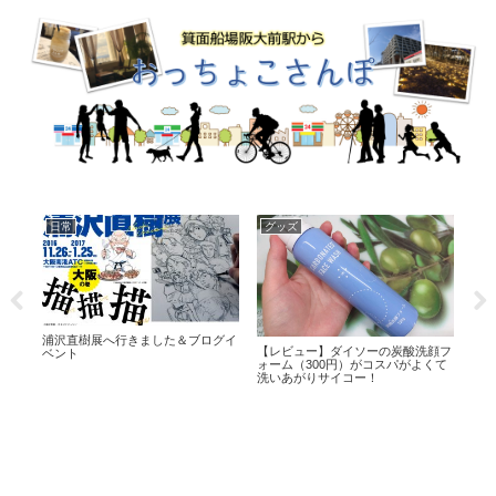
日常
食べ物
日
フェリシモ「猫部」熱烈応援♪
チーズの包容力とカップ麺
あな
顔フ
くて