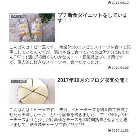
2018.06.12
プチ断食ダイエットをしていま
その他
す！！
こんばんは！ビー玉です。 毎週3つのコンビニスイーツを食べて記
事にしているんですが、実は本当に食べているのは3つではあませ
ん(ﾟ∇ﾟ ; ) 週に5-6個くらいかなぁ・・・新製品はブログ用です
が、個人的に好きなスイーツや、食べたかったけ...
2019.04.09
2017年10月のブログ収支公開！
ネット副業
こんばんは！ビー玉です。 先日、ベビーチーズを納豆菌で熟成さ
せたら美味しかった、という記事を書きました。 で！今回はベビ
ーチーズよりも少しだけ高価なチーズを30時間熟成させようと思
いまして、納豆菌チャージです(???.???? ...
2017.11.01