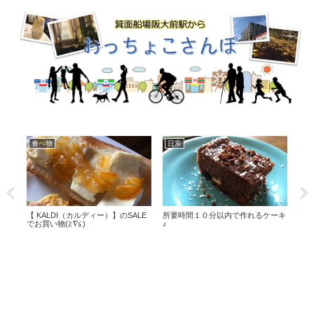
食べ物
日常
グ
【 KALDI（カルディー）】のSALE
所要時間１０分以内で作れるケーキ
10
でお買い物(≧∇≦)
♪
に♪