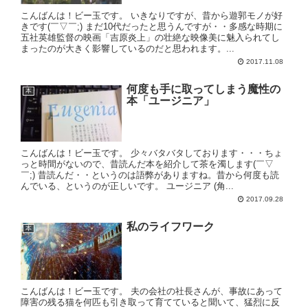
こんばんは！ビー玉です。 いきなりですが、昔から遊郭モノが好
きです(￣▽￣;) まだ10代だったと思うんですが・・多感な時期に
五社英雄監督の映画「吉原炎上」の壮絶な映像美に魅入られてし
まったのが大きく影響しているのだと思われます。...
2017.11.08
何度も手に取ってしまう魔性の
本
本「ユージニア」
こんばんは！ビー玉です。 少々バタバタしております・・・ちょ
っと時間がないので、昔読んだ本を紹介して茶を濁します(￣▽
￣;) 昔読んだ・・というのは語弊がありますね。昔から何度も読
んでいる、というのが正しいです。 ユージニア (角...
2017.09.28
私のライフワーク
本
こんばんは！ビー玉です。 夫の会社の社長さんが、事故にあって
障害の残る猫を何匹も引き取って育てていると聞いて、猛烈に反