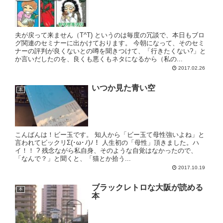
夫が戻って来ません（T^T) というのは毎度の冗談で、本日もブロ
グ関連のセミナーに出かけております。 今朝になって、そのセミ
ナーの評判が良くないとの噂を聞きつけて、「行きたくない?」と
か言いだしたのを、良くも悪くもネタになるから（私の...
2017.02.26
いつか見た青い空
本
こんばんは！ビー玉です。 知人から「ビー玉て母性強いよね」と
言われてビックリΣ(･ω･ﾉ)ﾉ！ 人生初の「母性」頂きました。ハ
イ！！ ? 残念ながら私自身、そのような自覚はなかったので、
「なんで？」と聞くと、「猫とか拾う...
2017.10.19
ブラックレトロな大阪が読める
本
本