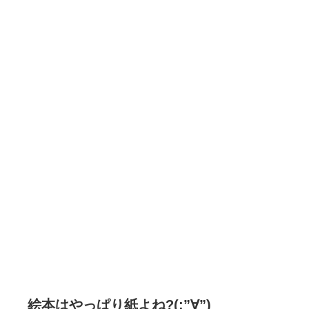
絵本はやっぱり紙よね?(;”∀”)