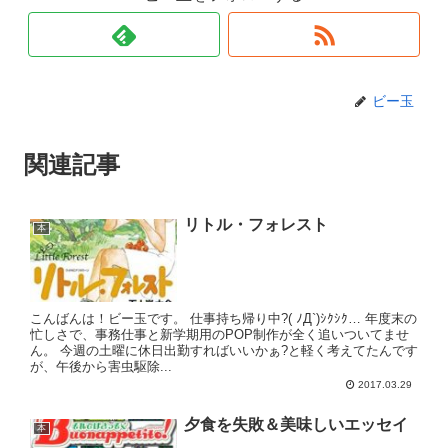
ビー玉
関連記事
リトル・フォレスト
本
こんばんは！ビー玉です。 仕事持ち帰り中?( ﾉД`)ｼｸｼｸ… 年度末の
忙しさで、事務仕事と新学期用のPOP制作が全く追いついてませ
ん。 今週の土曜に休日出勤すればいいかぁ?と軽く考えてたんです
が、午後から害虫駆除...
2017.03.29
夕食を失敗＆美味しいエッセイ
本