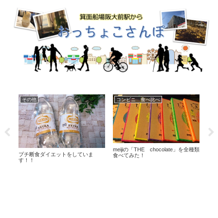
コンビニ情報
日常
日
を全種類
今週の【コンビニで買える至福】
フェリシモ「猫部」熱烈応援♪
りん
は、白い・・粉が・・・舞うw
クー