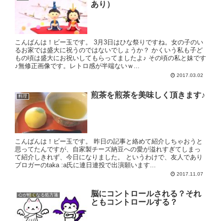
あり）
こんばんは！ビー玉です。 3月3日はひな祭りですね。女の子のい
るお家では盛大に祝うのではないでしょうか？ かくいう私も子ど
もの頃は盛大にお祝いしてもらってましたよ♪ その頃の私と妹です
♪無修正画像です。レトロ感が半端ないｗ...
2017.03.02
煎茶を煎茶を美味しく頂きます♪
料理
こんばんは！ビー玉です。 昨日の記事と絡めて紹介しちゃおうと
思ってたんですが、自家製チーズ納豆への愛が溢れすぎてしまっ
て紹介しきれず、今日になりました。 というわけで、友人であり
ブロガーのtaka :a氏に連日連投で出演願います...
2017.11.07
脳にコントロールされる？それ
心が軽くなる処方箋
ともコントロールする？