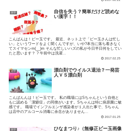
自信を失う？簡単だけど読めな
雑学
い漢字！！
こんばんは！ビー玉です。 最近、ネット上で「ビー玉さんは忙し
い」というワードをよく聞くんですが、いや?本当に落ち着きなく
てスイマセンm(__)m そんな忙しいハズの私が今日半日何をしてい
たと思います？ ? 午前中は洗濯...
2017.02.25
漂白剤でウイルス退治？一発芸
雑学
人ＶＳ漂白剤
こんばんんは！ビー玉です。 私の職場にはSちゃんという自他と
もに認める「潔癖症」の同僚がいます。Sちゃんは特に病原菌に敏
感です。 職場でインフルエンザ感染者が１人出た事で、Sちゃん
は店中のアルコール消毒に余念がありません...
2017.01.25
ひなまつり♪（無修正ビー玉画像
雑学