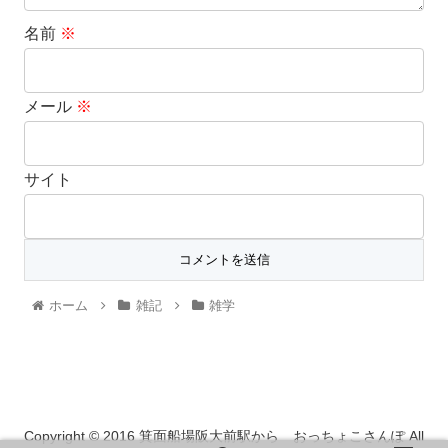
名前
※
メール
※
サイト
ホーム
雑記
雑学
Copyright © 2016 箕面船場阪大前駅から おっちょこさんぽ All