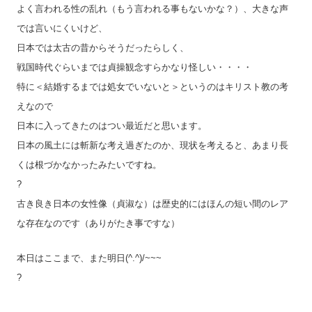
よく言われる性の乱れ（もう言われる事もないかな？）、大きな声
では言いにくいけど、
日本では太古の昔からそうだったらしく、
戦国時代ぐらいまでは貞操観念すらかなり怪しい・・・・
特に＜結婚するまでは処女でいないと＞というのはキリスト教の考
えなので
日本に入ってきたのはつい最近だと思います。
日本の風土には斬新な考え過ぎたのか、現状を考えると、あまり長
くは根づかなかったみたいですね。
?
古き良き日本の女性像（貞淑な）は歴史的にはほんの短い間のレア
な存在なのです（ありがたき事ですな）
本日はここまで、また明日(^.^)/~~~
?