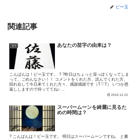
ビー玉
関連記事
あなたの苗字の由来は？
雑学
こんばんは！ビー玉です。 ? ?昨日はちょっと湿っぽくなってしま
って、ごめんなさい！！ コメントをくれた方、読んでくれた方、
回れ右して今日来てくれた方々、感謝感謝です（T▽T） いつか恩
返ししますので待っててね♪ ...
2016.12.23
スーパームーンを綺麗に見るた
雑学
めの時間は？
? こんばんは！ビー玉です。 明日はスーパームーンですね。 と書