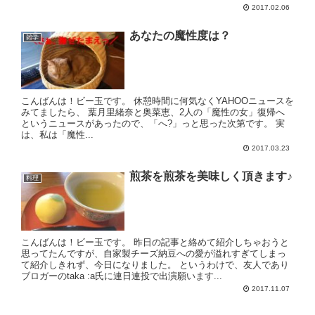
2017.02.06
あなたの魔性度は？
雑学
こんばんは！ビー玉です。 休憩時間に何気なくYAHOOニュースを
みてましたら、 葉月里緒奈と奥菜恵、2人の「魔性の女」復帰へ
というニュースがあったので、「へ?」っと思った次第です。 実
は、私は「魔性...
2017.03.23
煎茶を煎茶を美味しく頂きます♪
料理
こんばんは！ビー玉です。 昨日の記事と絡めて紹介しちゃおうと
思ってたんですが、自家製チーズ納豆への愛が溢れすぎてしまっ
て紹介しきれず、今日になりました。 というわけで、友人であり
ブロガーのtaka :a氏に連日連投で出演願います...
2017.11.07