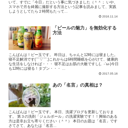
いて、すでに「今日」だという事に気づきました（＾＾； いや、
スマホで月を綺麗に撮影する方法という記事を読みまして、実践
しようとしてたら２時間もたって...
2016.11.14
「ビールの魅力」を無効化する
雑学
方法
こんばんは！ビー玉です。 昨日は、ちゃんと12時には寝ました。
寝不足解消です(￣▽￣;)これからは6時間睡眠を心がけて、健康的
な生活をしなければ・・・ 寝不足はお肌の大敵ですし(。-`ω-)今日
も12時には寝る！タブン・・・ ...
2017.05.16
あの「名言」の真相は？
雑学
こんばんは！ビー玉です。 本日、洗濯ブログを更新しておりま
す。 第３の洗剤「ジェルボール」の洗濯実験です！！興味のある
方は是非お立ち寄りください（＾＾） 本日のお題は「名言」です
さてさて、あなたは「名言...