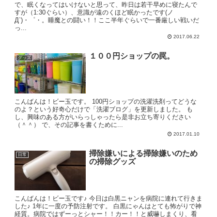
で、眠くなってはいけないと思って、昨日は若干早めに寝たんで
すが（1:30ぐらい）、意識が遠のくほど眠かったです(ノ
Д`)・゜・。睡魔との闘い！！ここ半年ぐらいで一番厳しい戦いだ
っ...
2017.06.22
１００円ショップの罠。
グッズ
こんばんは！ビー玉です。 100円ショップの洗濯洗剤ってどうな
のよ？という好奇心だけで「洗濯ブログ」を更新しました。 も
し、興味のある方がいらっしゃったら是非お立ち寄りください
（＾＾） で、その記事を書くために...
2017.01.10
掃除嫌いによる掃除嫌いのため
日常
の掃除グッズ
こんばんは！ビー玉です♪ 今日は白黒ニャンを病院に連れて行きま
した♪ 1年に一度の予防注射です。 白黒にゃんはとても怖がりで神
経質。病院ではずーっとシャー！！カー！！と威嚇しまくり、看