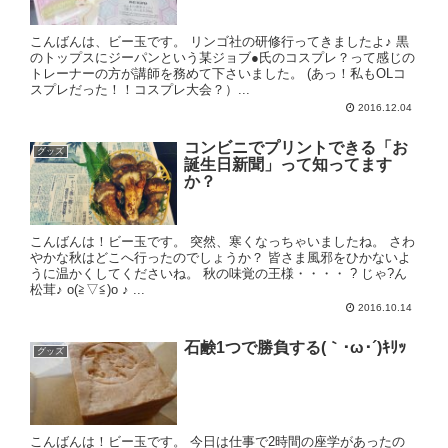
こんばんは、ビー玉です。 リンゴ社の研修行ってきましたよ♪ 黒
のトップスにジーパンという某ジョブ●氏のコスプレ？って感じの
トレーナーの方が講師を務めて下さいました。 (あっ！私もOLコ
スプレだった！！コスプレ大会？）...
2016.12.04
コンビニでプリントできる「お
グッズ
誕生日新聞」って知ってます
か？
こんばんは！ビー玉です。 突然、寒くなっちゃいましたね。 さわ
やかな秋はどこへ行ったのでしょうか？ 皆さま風邪をひかないよ
うに温かくしてくださいね。 秋の味覚の王様・・・・ ? じゃ?ん
松茸♪ o(≧▽≦)o ♪ ...
2016.10.14
石鹸1つで勝負する(｀･ω･´)ｷﾘｯ
グッズ
こんばんは！ビー玉です。 今日は仕事で2時間の座学があったの