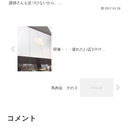
護婦さんも近づけないから、...
2017.01.29
研修・・・疲れた( ﾉД`)ｼｸｼｸ…
馬肉会 その３
コメント