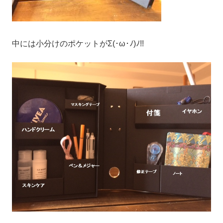
中には小分けのポケットがΣ(･ω･ﾉ)ﾉ!!