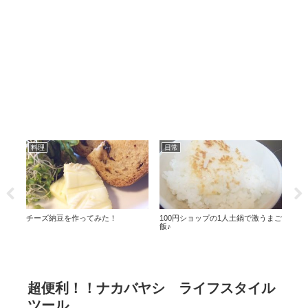
料理
日常
食
コス
チーズ納豆を作ってみた！
100円ショップの1人土鍋で激うまご
お気
ｗ
飯♪
超便利！！ナカバヤシ ライフスタイル
ツール