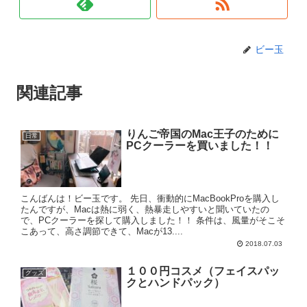
ビー玉
関連記事
りんご帝国のMac王子のために
日常
PCクーラーを買いました！！
こんばんは！ビー玉です。 先日、衝動的にMacBookProを購入し
たんですが、Macは熱に弱く、熱暴走しやすいと聞いていたの
で、PCクーラーを探して購入しました！！ 条件は、風量がそこそ
こあって、高さ調節できて、Macが13....
2018.07.03
１００円コスメ（フェイスパッ
グッズ
クとハンドパック）