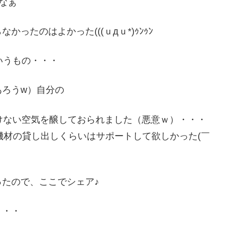
なぁ
ったのはよかった(((ｕдｕ*)ｩﾝｩﾝ
というもの・・・
あろうw）自分の
いけない空気を醸しておられました（悪意ｗ）・・・
ﾉ！ 機材の貸し出しくらいはサポートして欲しかった(￣
たので、ここでシェア♪
・・・