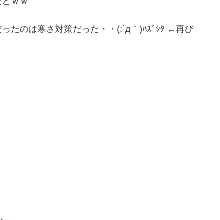
だとｗｗ
のは寒さ対策だった・・(;´д｀)ﾊｽﾞｼﾀ ←再び