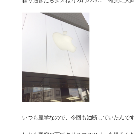
頼り過ぎたらダメね?( ﾉД`)ｼｸｼｸ… 確実に
いつも座学なので、今回も油断していたんですが、