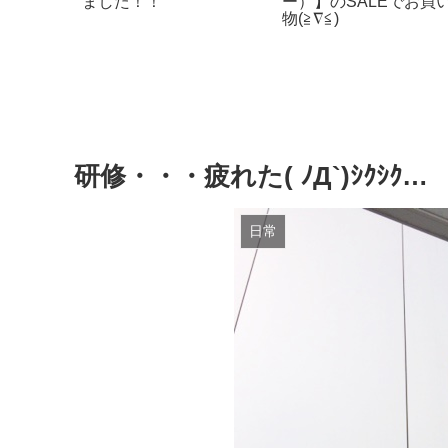
す！
不味い果物が
る魔法♪
研修・・・疲れた( ﾉД`)ｼｸｼｸ…
日常