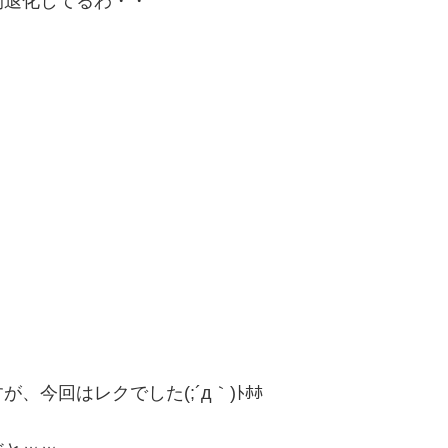
人間退化してるわ・・
今回はレクでした(;´д｀)ﾄﾎﾎ