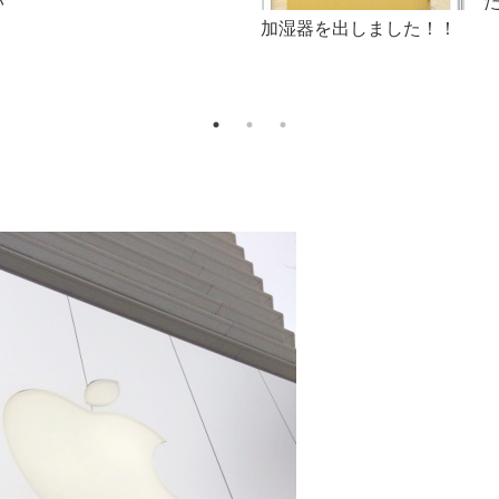
こ勉」
美味しくな