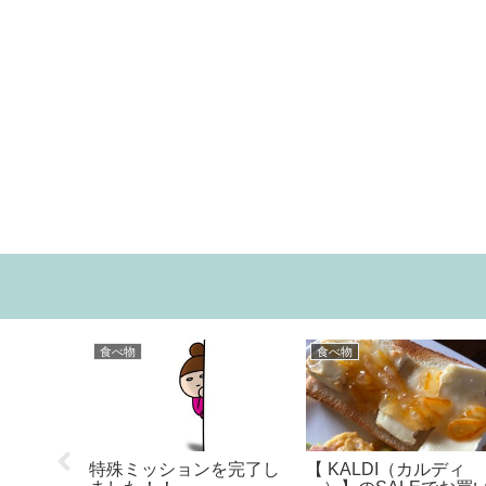
料理
料理
スって自宅で作れ
手間なし時短料理2選