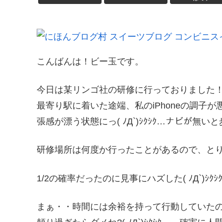
こんばんは！ビー玉です。
今日は某リンゴ社の研修に行っておりました
最寄り駅に着いた途端、私のiPhoneの調子
張感が漂う状態にっ( ﾉД`)ｼｸｼｸ…ナビが無
研修場所は何度か行ったことがあるので、とり
1/2の確率だったのに見事にハズした( ﾉД`)ｼｸｼ
まぁ・・時間には余裕を持って行動していた