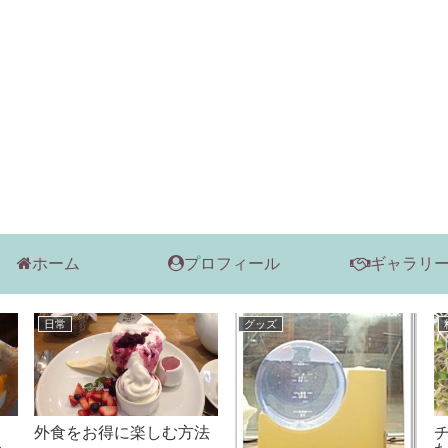
ホーム
プロフィール
ギャラリ
料理
日常
貧乏飯 その３
泣けると話題のCM「