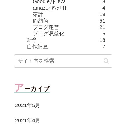
Googleｱﾄﾞｾﾝｽ
8
amazonｱｿｼｴｲﾄ
4
家計
19
節約術
51
ブログ運営
21
ブログ収益化
5
雑学
18
自作納豆
7
ア
ーカイブ
2021年5月
2021年4月