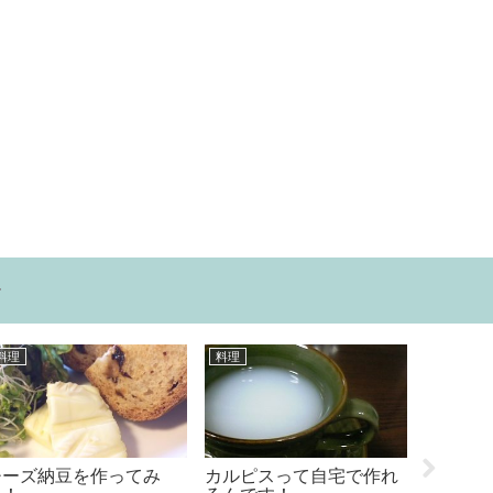
ー
オススメ
食べ物
ね
１００円ショップの優れ
即効性にビックリ！目の