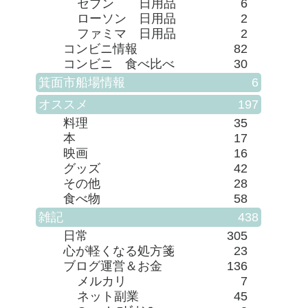
セブン 日用品
6
ローソン 日用品
2
ファミマ 日用品
2
コンビニ情報
82
コンビニ 食べ比べ
30
箕面市船場情報
6
オススメ
197
料理
35
本
17
映画
16
グッズ
42
その他
28
食べ物
58
雑記
438
日常
305
心が軽くなる処方箋
23
ブログ運営＆お金
136
メルカリ
7
ネット副業
45