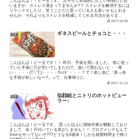
こんばんは！！ビー玉です。 おそらく全国的に忙しい時期だと思
いますが、ストレス溜まってませんか?？ ストレスを解消するには
リラックスしたり、笑うことだと思っている人も多いかもしれま
せんが、それよりもストレスを軽減してくれる方法がありま...
2017.03.06
ギネスビールとチョコと・・・
日常
こんばんは！ビー玉です！！ 昨日、手袋を買いました。 前に使っ
ていた手袋に穴が空いてしまたので、急いで買わないと・・寒
い・・・・(T▽T;)・・・・ｻﾑｽｷﾞ・・・ ? で！差し色に「真っ赤
な手袋が欲しいな〜?」って、仕事帰りに...
2017.12.12
似顔絵とニトリのホットビュー
日常
ラー♪
こんばんは！ビー玉です。 思った以上に掃除作業が難航しており
まして、全く片付いている気がしません！！ ブログメンテなんて
1mmもやってないぞ???どうなる4連休！しかも就寝時間まで残り