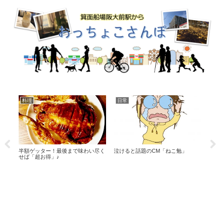
グッズ
料理
本
無料でフォトブックを作る方法
リト
不味い果物が美味しくなる魔法♪