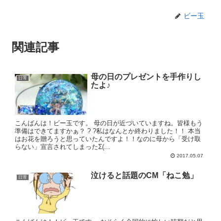
ビー玉
関連記事
母の日のプレゼントを手作りし
日常
たよ♪
こんばんは！ビー玉です。 母の日が近づいていますね。皆様もう
準備はできてますかぁ？ ? ?私はなんとか終わりました！！ 本当
はお花を贈ろうと思っていたんですよ！！なのに母から「受け取
らない」宣言されてしまったΣ(...
2017.05.07
泣けると話題のCM「ねこ勉」
日常