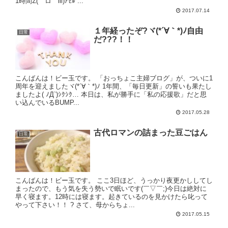
1時間Σ(￣ロ￣lll)ｱｾﾙ ...
2017.07.14
１年経ったぞ?ヾ(*´∀｀*)ﾉ自由
日常
だ???！！
こんばんは！ビー玉です。 「おっちょこ主婦ブログ」が、ついに1
周年を迎えましたヾ(*´∀｀*)ﾉ 1年間、「毎日更新」の誓いも果たし
ましたよ( ﾉД`)ｼｸｼｸ… 本日は、私が勝手に「私の応援歌」だと思
い込んでいるBUMP...
2017.05.28
古代ロマンの詰まった豆ごはん
日常
こんばんは！ビー玉です。 ここ3日ほど、うっかり夜更かししてし
まったので、もう気を失う勢いで眠いです(￣▽￣;)今日は絶対に
早く寝ます。12時には寝ます。起きているのを見かけたら叱って
やって下さい！！ ? さて、母からちょ...
2017.05.15