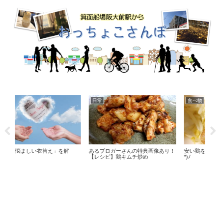
日常
食べ物
日
あるブロガーさんの特典画像あり！
安い鶏を美味しくする魔法ヾ(*´∀｀
10
【レシピ】鶏キムチ炒め
*)ﾉ
飯♪