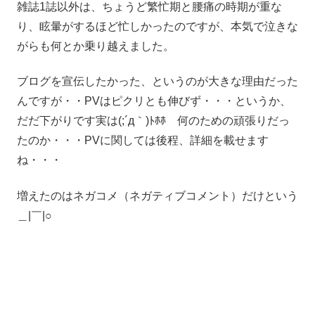
雑誌1誌以外は、ちょうど繁忙期と腰痛の時期が重な
り、眩暈がするほど忙しかったのですが、本気で泣きな
がらも何とか乗り越えました。
ブログを宣伝したかった、というのが大きな理由だった
んですが・・PVはピクリとも伸びず・・・というか、
だだ下がりです実は(;´д｀)ﾄﾎﾎ 何のための頑張りだっ
たのか・・・PVに関しては後程、詳細を載せます
ね・・・
増えたのはネガコメ（ネガティブコメント）だけという
＿|￣|○