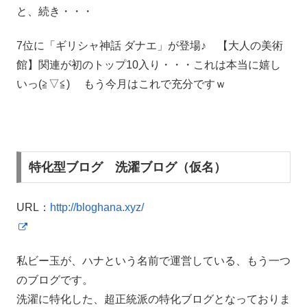
と、続き・・・
7位に「
ギリシャ神話 ダナエ」が登場♪ 【大人の美術
館】関連が初のトップ10入り・・・これは本当に嬉し
いっ(≧▽≦) もう今月はこれで充分ですｗ
特化型ブログ 洗濯ブログ（仮名）
URL：
http://bloghana.xyz/
私ビー玉が、ハナという名前で運営している、もう一つ
のブログです。
洗濯に特化した、超正統派の特化ブログとなっておりま