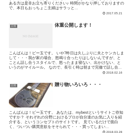
ある方は是非お立ち寄りください♪ 時間がかなり押しておりますの
で、本日もおっちょこ主婦はサラッと...
2017.05.21
体重公開します！
日常
こんばんは！ビー玉です。 いや?昨日は久しぶりに夫とケンカしま
して・・・我が家の場合、怒鳴り合ったりはしないんですが、と
ことん話し合うスタイルで、怒ったまま寝ない、出かけない、と
いうのがマイルール。 なので、長引く時は朝まで完徹で話し合...
2018.02.16
贈り物いろいろ・・・
日常
こんばんは！ビー玉です。 あなたは、mybestというサイトご存知
ですか？ それぞれの分野におけるプロが自分達のお気に入りを紹
介する、というコンセプトのサイトです。 見ているだけで面白
く、ついつい購買意欲をそそられて・・・買ってしまい...
2018.03.28