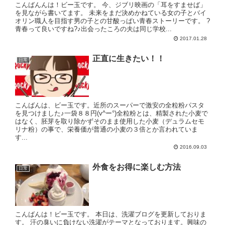
こんばんんは！ビー玉です。 今、ジブリ映画の「耳をすませば」
を見ながら書いてます。 未来をまだ決めかねている女の子とバイ
オリン職人を目指す男の子との甘酸っぱい青春ストーリーです。 ?
青春って良いですね?♪出会ったころの夫は同じ学校...
2017.01.28
正直に生きたい！！
日常
こんばんは、ビー玉です。近所のスーパーで激安の全粒粉パスタ
を見つけました♪一袋８８円(v^ー°)全粒粉とは、精製された小麦で
はなく、胚芽を取り除かずそのまま使用した小麦（デュラムセモ
リナ粉）の事で、栄養価が普通の小麦の３倍とか言われていま
す...
2016.09.03
外食をお得に楽しむ方法
日常
こんばんは！ビー玉です。 本日は、洗濯ブログを更新しておりま
す。 汗の臭いに負けない洗濯がテーマとなっております。興味の