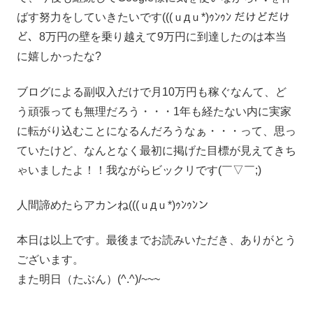
ばす努力をしていきたいです(((ｕдｕ*)ｩﾝｩﾝ だけどだけ
ど、8万円の壁を乗り越えて9万円に到達したのは本当
に嬉しかったな?
ブログによる副収入だけで月10万円も稼ぐなんて、ど
う頑張っても無理だろう・・・1年も経たない内に実家
に転がり込むことになるんだろうなぁ・・・って、思っ
ていたけど、なんとなく最初に掲げた目標が見えてきち
ゃいましたよ！！我ながらビックリです(￣▽￣;)
人間諦めたらアカンね(((ｕдｕ*)ｩﾝｩﾝン
本日は以上です。最後までお読みいただき、ありがとう
ございます。
また明日（たぶん）(^.^)/~~~