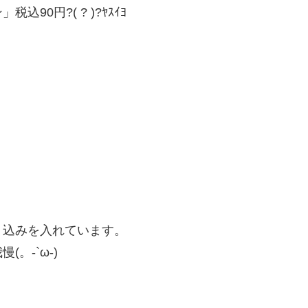
0円?( ? )?ﾔｽｲﾖ
り込みを入れています。
。-`ω-)