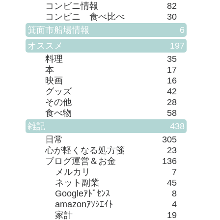
コンビニ情報
82
コンビニ 食べ比べ
30
箕面市船場情報
6
オススメ
197
料理
35
本
17
映画
16
グッズ
42
その他
28
食べ物
58
雑記
438
日常
305
心が軽くなる処方箋
23
ブログ運営＆お金
136
メルカリ
7
ネット副業
45
Googleｱﾄﾞｾﾝｽ
8
amazonｱｿｼｴｲﾄ
4
家計
19