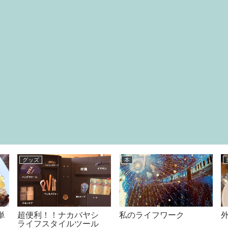
コンビニ 食べ比べ
映画
meijiの「THE
大好きな青春ムービー
ん
chocolate」を全種類食べ