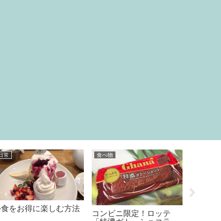
料理
グッズ
日常
夏味のお稲荷さん
非常食を
「ダイソー」のミニ加湿