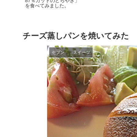
ョコラ」
です！！
！この食
る！
チーズ蒸しパンを焼いてみた
セブン スイーツ