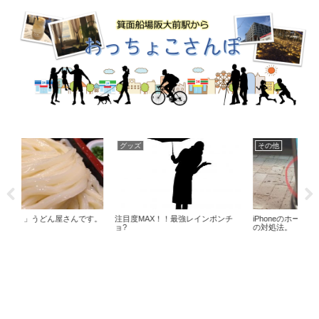
グッズ
その他
食
す。
注目度MAX！！最強レインポンチ
iPhoneのホームボタンが利かない時
「島
ョ?
の対処法。