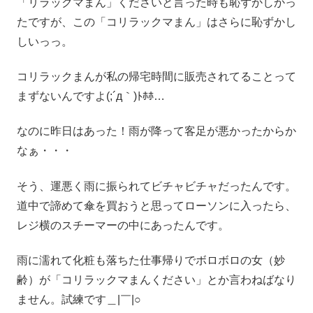
「リラックマまん」くださいと言った時も恥ずかしかっ
たですが、この「コリラックマまん」はさらに恥ずかし
しいっっ。
コリラックまんが私の帰宅時間に販売されてることって
まずないんですよ(;´д｀)ﾄﾎﾎ…
なのに昨日はあった！雨が降って客足が悪かったからか
なぁ・・・
そう、運悪く雨に振られてビチャビチャだったんです。
道中で諦めて傘を買おうと思ってローソンに入ったら、
レジ横のスチーマーの中にあったんです。
雨に濡れて化粧も落ちた仕事帰りでボロボロの女（妙
齢）が「コリラックマまんください」とか言わねばなり
ません。試練です＿|￣|○