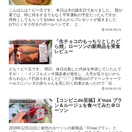
こんばんは！ビー玉です。 本日は夫の誕生日でありました。 我が
家では、特に何をするでもなく平常運転の予定だったんですが、
仲良くしてもらってるtaka :aさんからプレゼントが届きました
(≧∇≦) ノギス付きのボールペンです。 と...
2018.09.21
「生チョコのもっちりとしたど
ローソン スイーツ
ら焼」ローソンの新商品を実食
レビュー
ども！ビー玉です。 明日、休日出勤した代休を申請していたんで
すが・・・インフルエンザ感染者が発生し、人手が足りないから
出られない？打診されました(￣◇￣;) 和歌山のアドベンチャーワ
ールドにパンダの赤ちゃんを見に行く約束があったので「出...
2019.01.31
【コンビニde至福】X’mas ブラ
ローソン スイーツ
ン＆ルージュを食べてみた＠ロ
ーソン
2018年12月11日に発売のローソンの新商品「X'masブラン」と