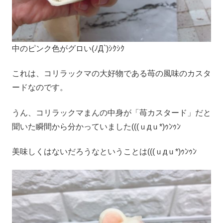
中のピンク色がグロい(ﾉД`)ｼｸｼｸ
これは、コリラックマの大好物である苺の風味のカスタ
ードなのです。
うん、コリラックマまんの中身が「苺カスタード」だと
聞いた瞬間から分かっていました(((ｕдｕ*)ｩﾝｩﾝ
美味しくはないだろうなということは(((ｕдｕ*)ｩﾝｩﾝ