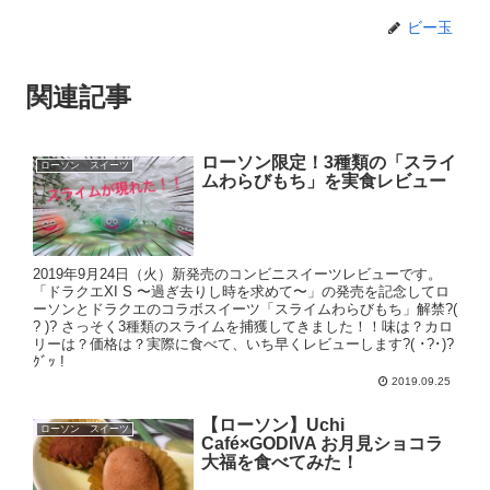
ビー玉
関連記事
ローソン限定！3種類の「スライ
ローソン スイーツ
ムわらびもち」を実食レビュー
2019年9月24日（火）新発売のコンビニスイーツレビューです。
「ドラクエXI S 〜過ぎ去りし時を求めて〜」の発売を記念してロ
ーソンとドラクエのコラボスイーツ「スライムわらびもち」解禁?(
? )? さっそく3種類のスライムを捕獲してきました！！味は？カロ
リーは？価格は？実際に食べて、いち早くレビューします?( ･?･)?
ｸﾞｯ !
2019.09.25
【ローソン】Uchi
ローソン スイーツ
Café×GODIVA お月見ショコラ
大福を食べてみた！