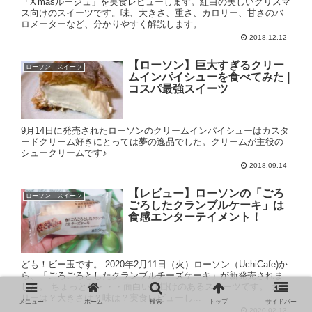
「X'masルージュ」を実食レビューします。紅白の美しいクリスマ
ス向けのスイーツです。味、大きさ、重さ、カロリー、甘さのバ
ロメーターなど、分かりやすく解説します。
2018.12.12
【ローソン】巨大すぎるクリー
ローソン スイーツ
ムインパイシューを食べてみた |
コスパ最強スイーツ
9月14日に発売されたローソンのクリームインパイシューはカスタ
ードクリーム好きにとっては夢の逸品でした。クリームが主役の
シュークリームです♪
2018.09.14
【レビュー】ローソンの「ごろ
ローソン スイーツ
ごろしたクランブルケーキ」は
食感エンターテイメント！
ども！ビー玉です。 2020年2月11日（火）ローソン（UchiCafe)か
ら、「ごろごろとしたクランブルチーズケーキ」が新発売されま
した。 ちょっとね・・・面白い仕掛けのあるスイーツです。 カロ
リーは？大きさは？味は？実食レビューし...
メニュー
ホーム
検索
トップ
サイドバー
2020.02.13