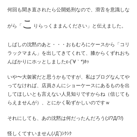
何回も聞き直されたら公開処刑なので、滑舌を意識しな
こ
がら「
りらっくままんください」と伝えました。
しばしの沈黙のあと・・・おもむろにケースから「コリ
ラックマまん」を出してきてくれて、膝からくずれおち
んばかりにホッとしましたε-(´∀｀*)ﾎｯ
いや〜大袈裟だと思うかもですが、私はブログなんてや
ってなければ、店員さんにショーケースにあるものを出
してほしいとも言えない人見知りですからね（信じても
らえませんが）、とにかく恥ずかしいのですｗ
それにしても、あの沈黙は何だったんだろう(;//?Д/?/)
怪しくてすいません(ﾉД`)ｼｸｼｸ