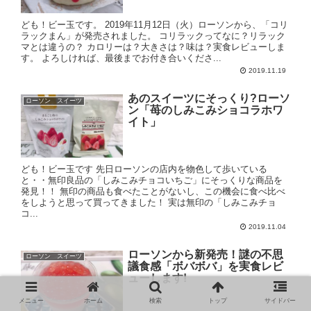
ども！ビー玉です。 2019年11月12日（火）ローソンから、「コリ
ラックまん」が発売されました。 コリラックってなに？リラック
マとは違うの？ カロリーは？大きさは？味は？実食レビューしま
す。 よろしければ、最後までお付き合いくださ...
2019.11.19
あのスイーツにそっくり?ローソ
ローソン スイーツ
ン「苺のしみこみショコラホワ
イト」
ども！ビー玉です 先日ローソンの店内を物色して歩いている
と・・無印良品の「しみこみチョコいちご」にそっくりな商品を
発見！！ 無印の商品も食べたことがないし、この機会に食べ比べ
をしようと思って買ってきました！ 実は無印の「しみこみチョ
コ...
2019.11.04
ローソンから新発売！謎の不思
ローソン スイーツ
議食感「ボバボバ」を実食レビ
ューします!
メニュー
ホーム
検索
トップ
サイドバー