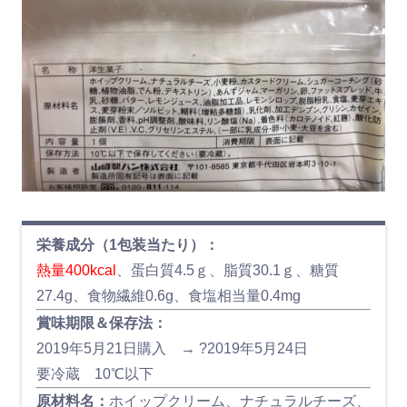
栄養成分（1包装当たり）：
熱量400kcal
、蛋白質4.5ｇ、脂質30.1ｇ、糖質
27.4g、食物繊維0.6g、食塩相当量0.4mg
賞味期限＆保存法：
2019年5月21日購入 → ?2019年5月24日
要冷蔵 10℃以下
原材料名：
ホイップクリーム、ナチュラルチーズ、