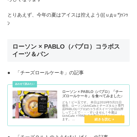
とりあえず、今年の夏はアイスは控えよう(((ｕдｕ*)ｩﾝｩ
ﾝ
ローソン × PABLO（パブロ）コラボス
イーツ＆パン
● 「チーズロールケーキ」の記事
ローソン × PABLO（パブロ）「チー
ズロールケーキ」を食べてみました♪
ども！ビー玉です。 本日は2019年5月21日
発売、ローソンUchiCafeとチーズタルト専門
店PABLO(パブロ)のコラボスイーツが目白押
しってことで・・・すいません！今週は
UchiCafe ×?PABLOの商品だけをレビューし
ます。 ...