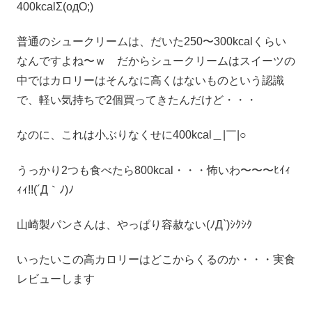
400kcalΣ(oдΟ;)
普通のシュークリームは、だいた250〜300kcalくらい
なんですよね〜ｗ だからシュークリームはスイーツの
中ではカロリーはそんなに高くはないものという認識
で、軽い気持ちで2個買ってきたんだけど・・・
なのに、これは小ぶりなくせに400kcal＿|￣|○
うっかり2つも食べたら800kcal・・・怖いわ〜〜〜ﾋｲｨ
ｨｨ!!(´Д｀ﾉ)ﾉ
山崎製パンさんは、やっぱり容赦ない(ﾉД`)ｼｸｼｸ
いったいこの高カロリーはどこからくるのか・・・実食
レビューします