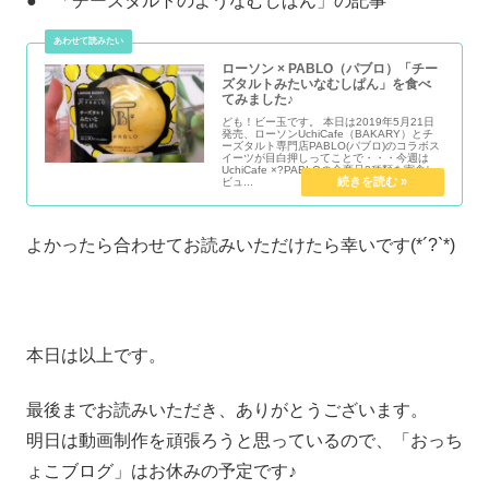
● 「チーズタルトのようなむしぱん」の記事
ローソン × PABLO（パブロ）「チー
ズタルトみたいなむしぱん」を食べ
てみました♪
ども！ビー玉です。 本日は2019年5月21日
発売、ローソンUchiCafe（BAKARY）とチ
ーズタルト専門店PABLO(パブロ)のコラボス
イーツが目白押しってことで・・・今週は
UchiCafe ×?PABLOの全商品3種類を実食レ
ビュ...
よかったら合わせてお読みいただけたら幸いです(*´?`*)
本日は以上です。
最後までお読みいただき、ありがとうございます。
明日は動画制作を頑張ろうと思っているので、「おっち
ょこブログ」はお休みの予定です♪