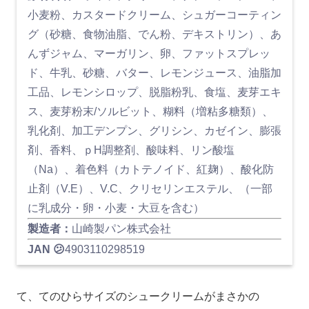
小麦粉、カスタードクリーム、シュガーコーティン
グ（砂糖、食物油脂、でん粉、デキストリン）、あ
んずジャム、マーガリン、卵、ファットスプレッ
ド、牛乳、砂糖、バター、レモンジュース、油脂加
工品、レモンシロップ、脱脂粉乳、食塩、麦芽エキ
ス、麦芽粉末/ソルビット、糊料（増粘多糖類）、
乳化剤、加工デンプン、グリシン、カゼイン、膨張
剤、香料、ｐH調整剤、酸味料、リン酸塩
（Na）、着色料（カトテノイド、紅麹）、酸化防
止剤（V.E）、V.C、クリセリンエステル、（一部
に乳成分・卵・小麦・大豆を含む）
製造者：
山崎製パン株式会社
JAN 😕
4903110298519
て、てのひらサイズのシュークリームがまさかの