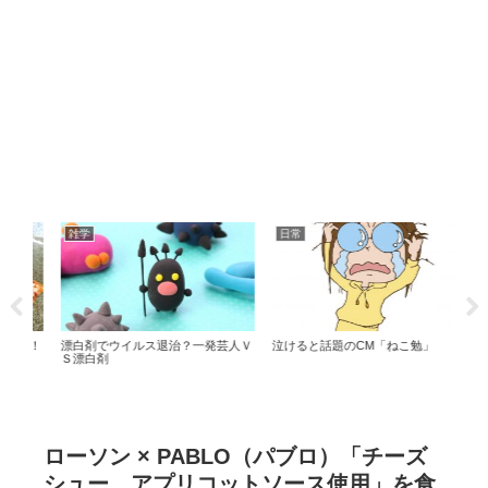
雑学
日常
グ
り！
漂白剤でウイルス退治？一発芸人Ｖ
泣けると話題のCM「ねこ勉」
石鹸
Ｓ漂白剤
ローソン × PABLO（パブロ）「チーズ
シュー アプリコットソース使用」を食