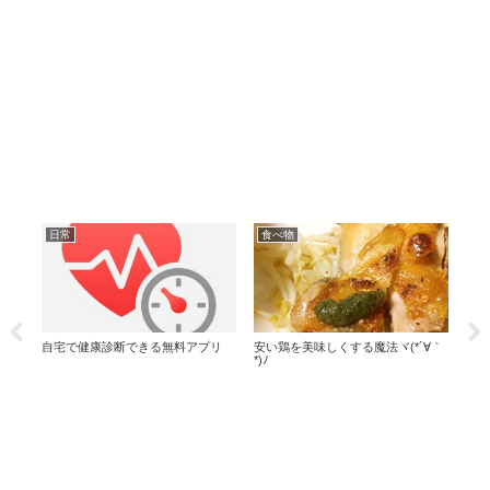
日常
食べ物
グ
自宅で健康診断できる無料アプリ
安い鶏を美味しくする魔法ヾ(*´∀｀
80
*)ﾉ
ソー