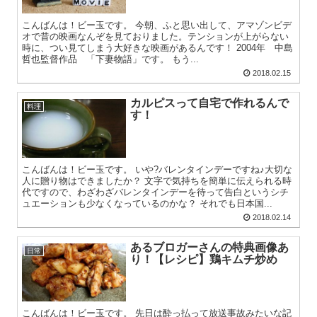
こんばんは！ビー玉です。 今朝、ふと思い出して、アマゾンビデ
オで昔の映画なんぞを見ておりました。テンションが上がらない
時に、つい見てしまう大好きな映画があるんです！ 2004年 中島
哲也監督作品 「下妻物語」です。 もう...
2018.02.15
カルピスって自宅で作れるんで
料理
す！
こんばんは！ビー玉です。 いや?バレンタインデーですね♪大切な
人に贈り物はできましたか？ 文字で気持ちを簡単に伝えられる時
代ですので、わざわざバレンタインデーを待って告白というシチ
ュエーションも少なくなっているのかな？ それでも日本国...
2018.02.14
あるブロガーさんの特典画像あ
日常
り！【レシピ】鶏キムチ炒め
こんばんは！ビー玉です。 先日は酔っ払って放送事故みたいな記