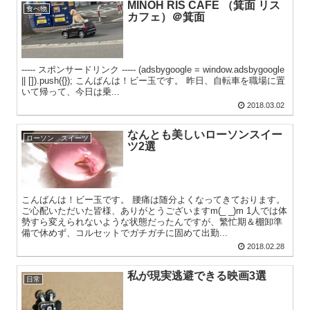
MINOH RIS CAFE （箕面 リス
食べ物
カフェ）＠箕面
----- スポンサードリンク ----- (adsbygoogle = window.adsbygoogle
|| []).push({}); こんばんは！ビー玉です。 昨日、自転車を職場に置
いて帰って、今日は乗...
2018.03.02
なんとも美しいローソンスイー
ローソン スイーツ
ツ2選
こんばんは！ビー玉です。 腰痛は随分よくなってきております。
ご心配いただいた皆様、ありがとうございますm(_ _)m 1人では体
勢すら変えられないような状態だったんですが、繁忙期＆棚卸準
備で休めず、コルセットでガチガチに固めて出勤...
2018.02.28
私が現実逃避できる映画3選
日常