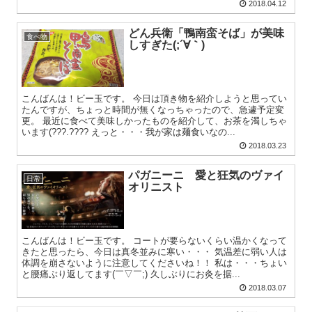
2018.04.12
どん兵衛「鴨南蛮そば」が美味
食べ物
しすぎた(;´∀｀)
こんばんは！ビー玉です。 今日は頂き物を紹介しようと思ってい
たんですが、ちょっと時間が無くなっちゃったので、急遽予定変
更。 最近に食べて美味しかったものを紹介して、お茶を濁しちゃ
います(???.???? えっと・・・我が家は麺食いなの...
2018.03.23
パガニーニ 愛と狂気のヴァイ
日常
オリニスト
こんばんは！ビー玉です。 コートが要らないくらい温かくなって
きたと思ったら、今日は真冬並みに寒い・・・ 気温差に弱い人は
体調を崩さないように注意してくださいね！！ 私は・・・ちょい
と腰痛ぶり返してます(￣▽￣;) 久しぶりにお灸を据...
2018.03.07