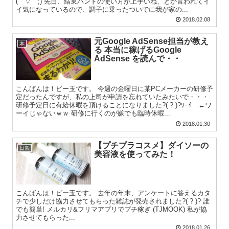
(￣▽￣;) 先日、結束バンドの使い方が上手いね、とか言われてイ
イ気になっているので、調子に乗ったついでに我が家の...
2018.02.08
元Google AdSense担当が教え
本
る 本当に稼げるGoogle
AdSense を読んで・・
こんばんは！ビー玉です。 今週の金曜日に某PCメーカーの研修予
定だったんですが、私の上司が申請を忘れていたみたいで・・・
研修予定日に有給休暇を頂けることになりました?( ? )?ﾜｰｲ ←ワ
ーイじゃないｗｗ 研修に行くのが嫌でも臨時休暇...
2018.01.30
【プチプラコスメ】ダイソーの
日常
美容液を使ってみた！
こんばんは！ビー玉です。 去年の年末、アンケートに答えるカタ
チで少しだけ協力させてもらった雑誌が発売されました?( ? )? 誰
でも簡単! メルカリ&フリマアプリでプチ稼ぎ (TJMOOK) 私が協
力させてもらった...
2018.01.26