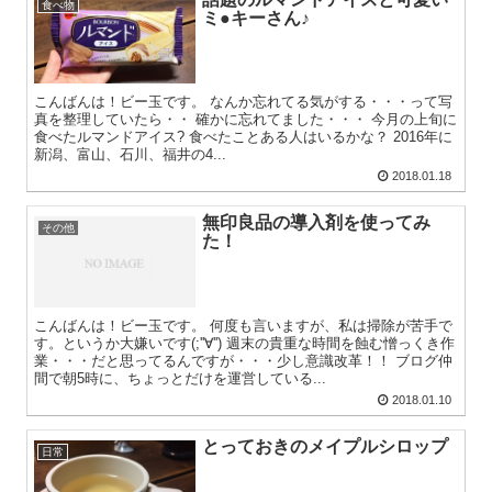
食べ物
ミ●キーさん♪
こんばんは！ビー玉です。 なんか忘れてる気がする・・・って写
真を整理していたら・・ 確かに忘れてました・・・ 今月の上旬に
食べたルマンドアイス? 食べたことある人はいるかな？ 2016年に
新潟、富山、石川、福井の4...
2018.01.18
無印良品の導入剤を使ってみ
その他
た！
こんばんは！ビー玉です。 何度も言いますが、私は掃除が苦手で
す。というか大嫌いです(;''∀'') 週末の貴重な時間を蝕む憎っくき作
業・・・だと思ってるんですが・・・少し意識改革！！ ブログ仲
間で朝5時に、ちょっとだけを運営している...
2018.01.10
とっておきのメイプルシロップ
日常