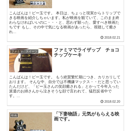
こんばんは！ビー玉です。 本日は、ちょっと現実からトリップで
きる映画を紹介しちゃいます。私が映画を観ていて、このまま終
わらなければいいのに・・・と、思わず願った、愛すべき映画た
ちです もし、その中で気になる映画があったら、視聴して癒さ
れ...
2018.02.21
ファミマでライザップ チョコ
ファミマ スイーツ
チップケーキ
こんばんは！ビー玉です。 もう絶賛繁忙期につき、カリカリして
おります。 そんな中、自分では不機嫌マックス・・だと思ってい
たんだけど、「ビー玉さんの笑顔癒される」とかって今年入った
派遣のお姉さんから泣きそうな顔で言われて、猛烈反省中で
す。...
2018.02.20
「下妻物語」元気がもらえる映
映画
画です。