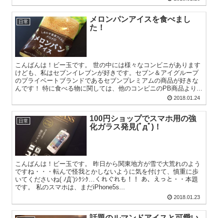
メロンパンアイスを食べまし
日常
た！
こんばんは！ビー玉です。 世の中には様々なコンビニがあります
けども、私はセブンイレブンが好きです。セブン＆アイグループ
のプライベートブランドであるセブンプレミアムの商品が好きな
んです！ 特に食べる物に関しては、他のコンビニのPB商品より...
2018.01.24
100円ショップでスマホ用の強
日常
化ガラス発見(ﾟдﾟ)！
こんばんは！ビー玉です。 昨日から関東地方が雪で大荒れのよう
ですね・・・転んで怪我とかしないように気を付けて、慎重に歩
いてくださいね( ﾉД`)ｼｸｼｸ…くれぐれも！！ あ、えっと・・本題
です。 私のスマホは、まだiPhone5s...
2018.01.23
話題のルマンドアイスと可愛い