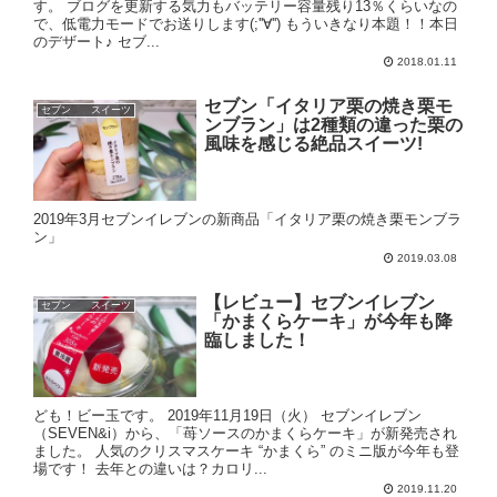
す。 ブログを更新する気力もバッテリー容量残り13％くらいなの
で、低電力モードでお送りします(;''∀'') もういきなり本題！！本日
のデザート♪ セブ...
2018.01.11
セブン「イタリア栗の焼き栗モ
セブン スイーツ
ンブラン」は2種類の違った栗の
風味を感じる絶品スイーツ!
2019年3月セブンイレブンの新商品「イタリア栗の焼き栗モンブラ
ン」
2019.03.08
【レビュー】セブンイレブン
セブン スイーツ
「かまくらケーキ」が今年も降
臨しました！
ども！ビー玉です。 2019年11月19日（火） セブンイレブン
（SEVEN&i）から、「苺ソースのかまくらケーキ」が新発売され
ました。 人気のクリスマスケーキ “かまくら” のミニ版が今年も登
場です！ 去年との違いは？カロリ...
2019.11.20