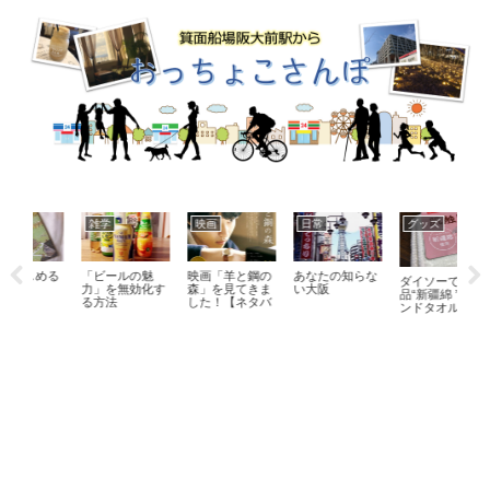
雑学
映画
日常
グッズ
日
める
「ビールの魅
映画「羊と鋼の
あなたの知らな
ダイソーで高級
泣け
力」を無効化す
森」を見てきま
い大阪
品“新疆綿 ”のハ
活！
る方法
した！【ネタバ
ンドタオルが買
レあり】
えます！