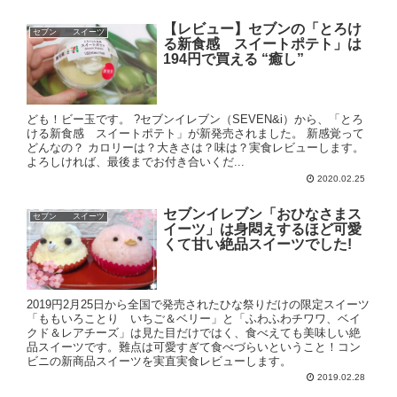
【レビュー】セブンの「とろけ
セブン スイーツ
る新食感 スイートポテト」は
194円で買える “癒し”
ども！ビー玉です。 ?セブンイレブン（SEVEN&i）から、「とろ
ける新食感 スイートポテト」が新発売されました。 新感覚って
どんなの？ カロリーは？大きさは？味は？実食レビューします。
よろしければ、最後までお付き合いくだ...
2020.02.25
セブンイレブン「おひなさまス
セブン スイーツ
イーツ」は身悶えするほど可愛
くて甘い絶品スイーツでした!
2019円2月25日から全国で発売されたひな祭りだけの限定スイーツ
「ももいろことり いちご＆ベリー」と「ふわふわチワワ、ベイ
クド＆レアチーズ」は見た目だけではく、食べえても美味しい絶
品スイーツです。難点は可愛すぎて食べづらいということ！コン
ビニの新商品スイーツを実直実食レビューします。
2019.02.28