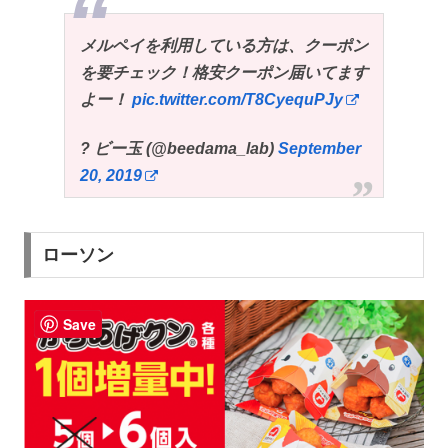
メルペイを利用している方は、クーポン
を要チェック！格安クーポン届いてます
よー！
pic.twitter.com/T8CyequPJy
? ビー玉 (@beedama_lab)
September
20, 2019
ローソン
Save