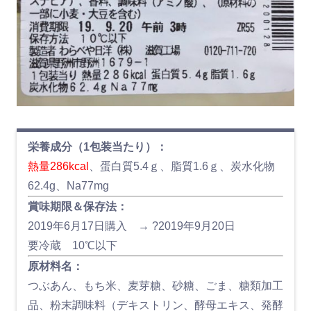
栄養成分（1包装当たり）：
熱量286kcal
、蛋白質5.4ｇ、脂質1.6ｇ、炭水化物
62.4g、Na77mg
賞味期限＆保存法：
2019年6月17日購入 → ?2019年9月20日
要冷蔵 10℃以下
原材料名：
つぶあん、もち米、麦芽糖、砂糖、ごま、糖類加工
品、粉末調味料（デキストリン、酵母エキス、発酵