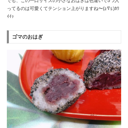
でも、この一口サイズの小さなおはぎは色違いで3つ入
ってるのは可愛くてテンション上がりますね〜(≧∇≦)ｶﾜ
ｲｲｯ
ゴマのおはぎ