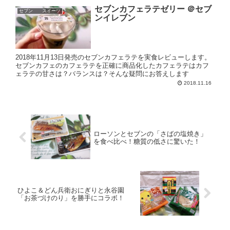
セブンカフェラテゼリー ＠セブ
セブン スイーツ
ンイレブン
2018年11月13日発売のセブンカフェラテを実食レビューします。
セブンカフェのカフェラテを正確に商品化したカフェラテはカフ
ェラテの甘さは？バランスは？そんな疑問にお答えします
2018.11.16
ローソンとセブンの「さばの塩焼き」
を食べ比べ！糖質の低さに驚いた！
ひよこ＆どん兵衛おにぎりと永谷園
「お茶づけのり」を勝手にコラボ！