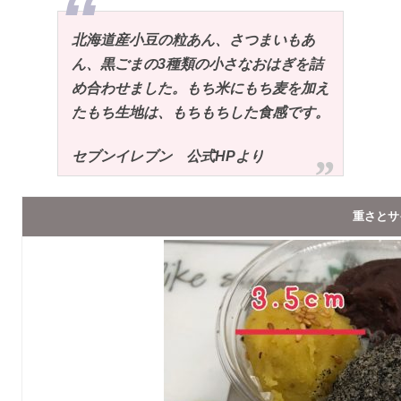
北海道産小豆の粒あん、さつまいもあ
ん、黒ごまの3種類の小さなおはぎを詰
め合わせました。もち米にもち麦を加え
たもち生地は、もちもちした食感です。
セブンイレブン 公式HPより
重さとサ