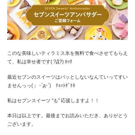
このな美味しいティラミス氷を無料で食べさせてもらえ
て、私は幸せ者です( ?Д?) ｶｯ!!
最近セブンのスイーツはパッとしないなんていってすい
ませんっっ(； ･`д･´) ﾁｮｯﾄﾀﾞｹﾈ
私はセブンスイーツ “も” 応援しますよ！！
本日は以上です。最後までお読みいただき、ありがとう
ございます。