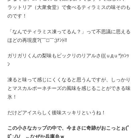
ラットリア（大衆食堂）で食べるティラミスの味そのも
のです！
「なんでティラミス凍ってるん？」って不思議に思える
ほどの再現度?(￣□￣;)ﾅﾝﾄ!!
ガリガリくんの梨味もビックリのリアルさ(((ｕдｕ*)ｩﾝｩ
ﾝ
凍ると味って感じにくくなると思うんですが、しっかり
とマスカルポーネチーズの風味を感じることができる味
氷！
だけどアイスらしく後味スッキリというね！
この小さなカップの中で、今まさに奇跡がおこっとぉ(ﾟ
ﾛﾟ;ﾉ)ﾉ ←なぜか兵庫弁ｗ