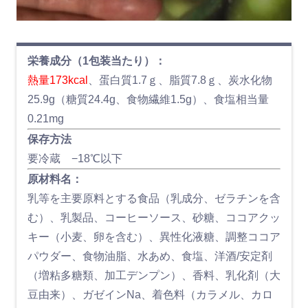
栄養成分（1包装当たり）：
熱量173kcal
、蛋白質1.7ｇ、脂質7.8ｇ、炭水化物
25.9g（糖質24.4g、食物繊維1.5g）、食塩相当量
0.21mg
保存方法
要冷蔵 −18℃以下
原材料名：
乳等を主要原料とする食品（乳成分、ゼラチンを含
む）、乳製品、コーヒーソース、砂糖、ココアクッ
キー（小麦、卵を含む）、異性化液糖、調整ココア
パウダー、食物油脂、水あめ、食塩、洋酒/安定剤
（増粘多糖類、加工デンプン）、香料、乳化剤（大
豆由来）、ガゼインNa、着色料（カラメル、カロ