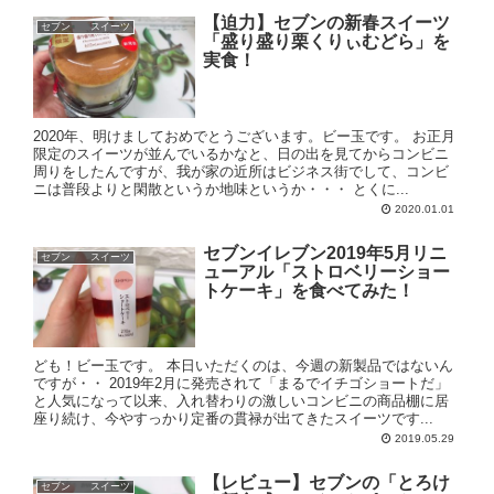
【迫力】セブンの新春スイーツ
セブン スイーツ
「盛り盛り栗くりぃむどら」を
実食！
2020年、明けましておめでとうございます。ビー玉です。 お正月
限定のスイーツが並んでいるかなと、日の出を見てからコンビニ
周りをしたんですが、我が家の近所はビジネス街でして、コンビ
ニは普段よりと閑散というか地味というか・・・ とくに...
2020.01.01
セブンイレブン2019年5月リニ
セブン スイーツ
ューアル「ストロベリーショー
トケーキ」を食べてみた！
ども！ビー玉です。 本日いただくのは、今週の新製品ではないん
ですが・・ 2019年2月に発売されて「まるでイチゴショートだ」
と人気になって以来、入れ替わりの激しいコンビニの商品棚に居
座り続け、今やすっかり定番の貫禄が出てきたスイーツです...
2019.05.29
【レビュー】セブンの「とろけ
セブン スイーツ