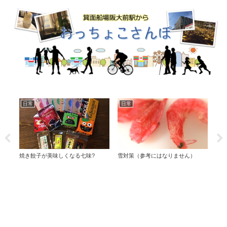
日常
日常
日
焼き餃子が美味しくなる七味?
雪対策（参考にはなりません）
フェ
オイル