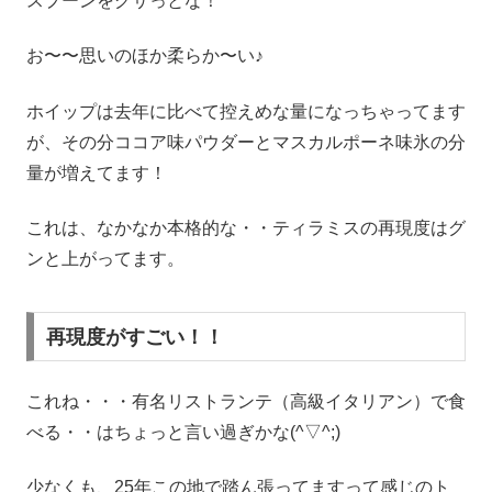
スプーンをグサっとな！
お〜〜思いのほか柔らか〜い♪
ホイップは去年に比べて控えめな量になっちゃってます
が、その分ココア味パウダーとマスカルポーネ味氷の分
量が増えてます！
これは、なかなか本格的な・・ティラミスの再現度はグ
ンと上がってます。
再現度がすごい！！
これね・・・有名リストランテ（高級イタリアン）で食
べる・・はちょっと言い過ぎかな(^▽^;)
少なくも、25年この地で踏ん張ってますって感じのト