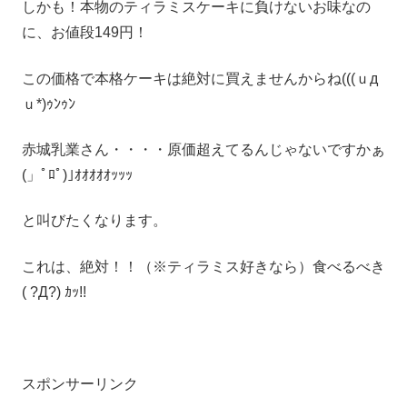
しかも！本物のティラミスケーキに負けないお味なの
に、お値段149円！
この価格で本格ケーキは絶対に買えませんからね(((ｕд
ｕ*)ｩﾝｩﾝ
赤城乳業さん・・・・原価超えてるんじゃないですかぁ
(」ﾟﾛﾟ)｣ｵｵｵｵｵｯｯｯ
と叫びたくなります。
これは、絶対！！（※ティラミス好きなら）食べるべき
( ?Д?) ｶｯ!!
スポンサーリンク