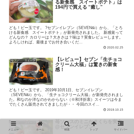
る新食感 スイートポテト」は
194円で買える “癒し”
ども！ビー玉です。 ?セブンイレブン（SEVEN&i）から、「とろ
ける新食感 スイートポテト」が新発売されました。 新感覚って
どんなの？ カロリーは？大きさは？味は？実食レビューします。
よろしければ、最後までお付き合いくだ...
2020.02.25
【レビュー】セブン「生チョコ
セブン スイーツ
クリーム大福」は驚きの新食
感！
ども！ビー玉です。 2019年10月1日、セブンイレブン
（SEVEN&i）から、「生チョコクリーム大福」が新発売されまし
た。和なのか洋なのかわからない（※和洋折衷）スイーツは今ま
でたくさん販売されてきましたが・・ 今回のスイ...
2019.10.15
苺ソースのミニかまくらを実食
セブン スイーツ
@セブンイレブン
メニュー
ホーム
検索
トップ
サイドバー