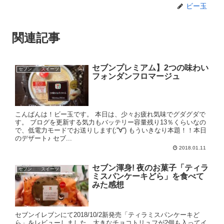
ビー玉
関連記事
セブンプレミアム】2つの味わい
セブン スイーツ
フォンダンフロマージュ
こんばんは！ビー玉です。 本日は、少々お疲れ気味でグダグダで
す。 ブログを更新する気力もバッテリー容量残り13％くらいなの
で、低電力モードでお送りします(;''∀'') もういきなり本題！！本日
のデザート♪ セブ...
2018.01.11
セブン渾身! 夜のお菓子「ティラ
セブン スイーツ
ミスパンケーキどら」を食べて
みた感想
セブンイレブンにて2018/10/2新発売「ティラミスパンケーキど
ら」をレビューしました。大きなチョコトリュフが2個も入ってイ