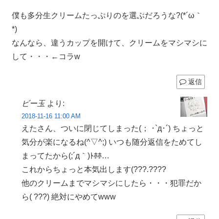
僕も多分生クリームたっぷりのを選ぶだろうな?(*´ω｀
*)
なんなら、違うカップを開けて、クリームをマシマシに
して・・・←コラw
返信
ビー玉
より:
2018-11-16 11:00 AM
えたさん、ついに閉じてしまった(； ･`д･´) ちょっと
気分が楽になるね(^▽^;) いつも随分返信をためてし
まってたから(;´д｀)ﾄﾎﾎ…
これからちょっと本気出します(???.????
他のクリームまでマシマシにしたら・・・犯罪だか
ら( ???) 絶対にやめてwww