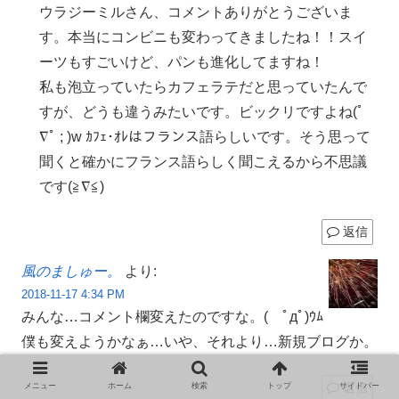
ウラジーミルさん、コメントありがとうございま
す。本当にコンビニも変わってきましたね！！スイ
ーツもすごいけど、パンも進化してますね！
私も泡立っていたらカフェラテだと思っていたんで
すが、どうも違うみたいです。ビックリですよね(ﾟ
∇ﾟ ; )w ｶﾌｪ･ｵﾚはフランス語らしいです。そう思って
聞くと確かにフランス語らしく聞こえるから不思議
です(≧∇≦)
返信
風のましゅー。
より:
2018-11-17 4:34 PM
みんな…コメント欄変えたのですな。( ﾟдﾟ)ｳﾑ
僕も変えようかなぁ…いや、それより…新規ブログか。
返信
メニュー
ホーム
検索
トップ
サイドバー