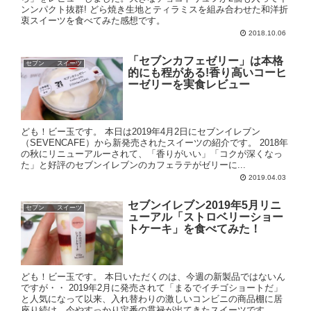
ンンパクト抜群! どら焼き生地とティラミスを組み合わせた和洋折
衷スイーツを食べてみた感想です。
2018.10.06
「セブンカフェゼリー」は本格
セブン スイーツ
的にも程がある!香り高いコーヒ
ーゼリーを実食レビュー
ども！ビー玉です。 本日は2019年4月2日にセブンイレブン
（SEVENCAFE）から新発売されたスイーツの紹介です。 2018年
の秋にリニューアルーされて、「香りがいい」「コクが深くなっ
た」と好評のセブンイレブンのカフェラテがゼリーに...
2019.04.03
セブンイレブン2019年5月リニ
セブン スイーツ
ューアル「ストロベリーショー
トケーキ」を食べてみた！
ども！ビー玉です。 本日いただくのは、今週の新製品ではないん
ですが・・ 2019年2月に発売されて「まるでイチゴショートだ」
と人気になって以来、入れ替わりの激しいコンビニの商品棚に居
座り続け、今やすっかり定番の貫禄が出てきたスイーツです...