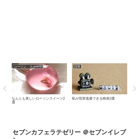
ローソン スイーツ
日常
ロ
なんとも美しいローソンスイーツ2
私が現実逃避できる映画3選
ロー
ダイ
選
に美
セブンカフェラテゼリー ＠セブンイレブ