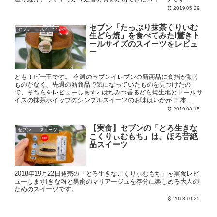
2019.05.29
セブン「たっぷり抹茶くりいむ
セブン スイーツ
生どら焼」を食べてみた!驚きト
ールサイズのスイーツをレビュ
ー
ども！ビー玉です。 今週のセブンイレブンの新商品に食指が動く
ものがなく、先週の新商品で気になっていたものを見つけたの
で、そちらをレビューします♪ はちみつ香るどら焼生地とトールサ
イズの抹茶ホイップのシンプルスイーツのお味はいかが？ 本...
2019.03.15
【実食】セブンの「とろ生きな
セブン スイーツ
こくりぃむもち」は、ほろ苦絶
品スイーツ
2018年19月22日発売の「とろ生きなこくりぃむもち」を実食レビ
ューします!きな粉と黒蜜のマリアージュを存分に楽しめる大人の
ためのスイーツです。
2018.10.25