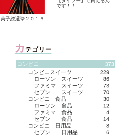
が来た！！
い♪プラシーボ効果で綺
麗になろう(^_^)v
カ
テゴリー
コンビニ
373
コンビニスイーツ
229
ローソン スイーツ
86
ファミマ スイーツ
73
セブン スイーツ
70
コンビニ 食品
30
ローソン 食品
12
ファミマ 食品
4
セブン 食品
14
コンビニ 日用品
8
セブン 日用品
6