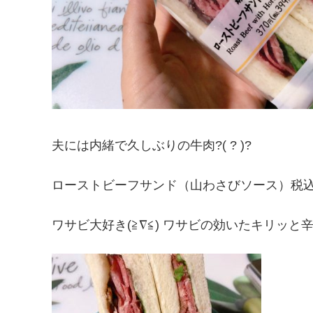
夫には内緒で久しぶりの牛肉?( ? )?
ローストビーフサンド（山わさびソース）税込
ワサビ大好き(≧∇≦) ワサビの効いたキリッ