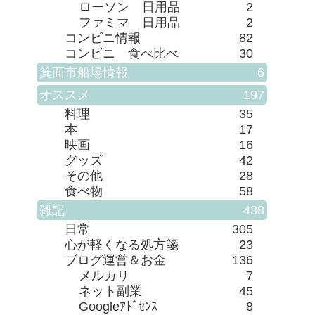
ローソン 日用品
2
ファミマ 日用品
2
コンビニ情報
82
コンビニ 食べ比べ
30
箕面市船場情報
6
オススメ
197
料理
35
本
17
映画
16
グッズ
42
その他
28
食べ物
58
雑記
438
日常
305
心が軽くなる処方箋
23
ブログ運営＆お金
136
メルカリ
7
ネット副業
45
Googleｱﾄﾞｾﾝｽ
8