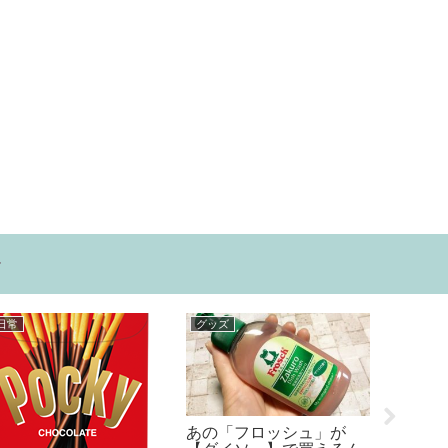
ー
その他
日常
本
ついに絶好のタイミング
プチプラでも良いじゃな
永