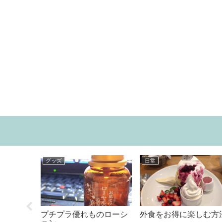
食べ物
映画
ロッシュ」が
援護射撃になっ
コンビニ限定！ロッテ