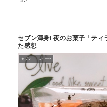
ー】で買えるん
だろうか？
「特濃ガトーショコラ」
を実食レビュー！この食
感は想像を超える！
セブン渾身! 夜のお菓子「テ
た感想
セブン スイーツ