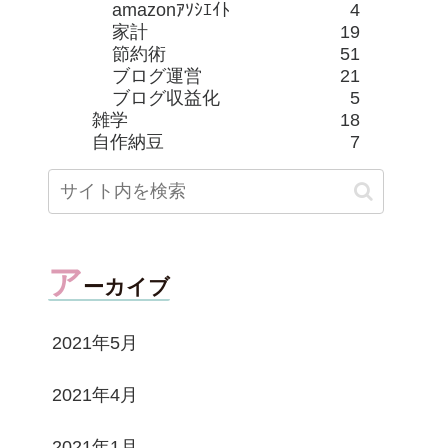
amazonｱｿｼｴｲﾄ
4
家計
19
節約術
51
ブログ運営
21
ブログ収益化
5
雑学
18
自作納豆
7
ア
ーカイブ
2021年5月
2021年4月
2021年1月