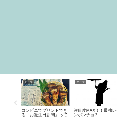
料理
日常
する！こ
煎茶を煎茶を美味しく頂
きます♪
泣けるCMで涙活！！