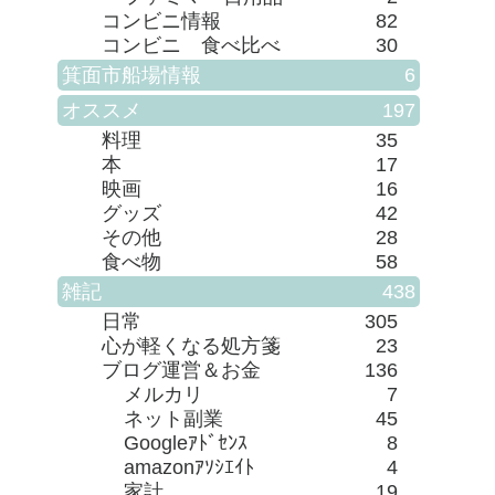
コンビニ情報
82
コンビニ 食べ比べ
30
箕面市船場情報
6
オススメ
197
料理
35
本
17
映画
16
グッズ
42
その他
28
食べ物
58
雑記
438
日常
305
心が軽くなる処方箋
23
ブログ運営＆お金
136
メルカリ
7
ネット副業
45
Googleｱﾄﾞｾﾝｽ
8
amazonｱｿｼｴｲﾄ
4
家計
19