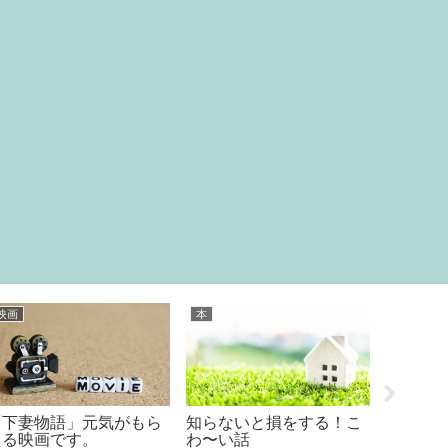
料理
本
日常
１００円ショップで買え
雑誌サライ3月号の付録
りんご帝
る高級食材♪
が素敵すぎる！！
ためにP