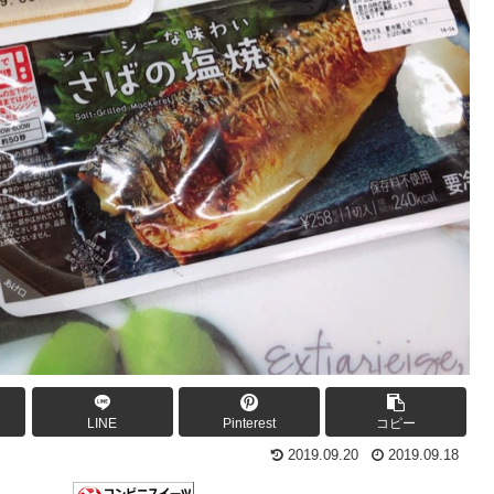
LINE
Pinterest
コピー
2019.09.20
2019.09.18