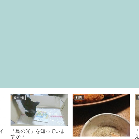
食べ物
グッズ
話題のルマンドアイスと
バランスボールを買いま
可愛いミ●キーさん♪
した(≧∇≦)