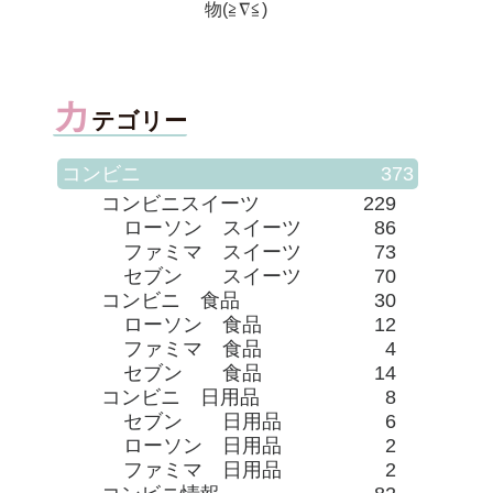
ス）」
カ
テゴリー
コンビニ
373
コンビニスイーツ
229
ローソン スイーツ
86
ファミマ スイーツ
73
セブン スイーツ
70
コンビニ 食品
30
ローソン 食品
12
ファミマ 食品
4
セブン 食品
14
コンビニ 日用品
8
セブン 日用品
6
ローソン 日用品
2
ファミマ 日用品
2