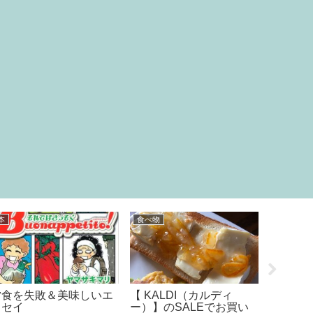
日常
日常
日常
人参の葉っぱレシピ?
外食をお得に楽しむ方法
100円
る「ell