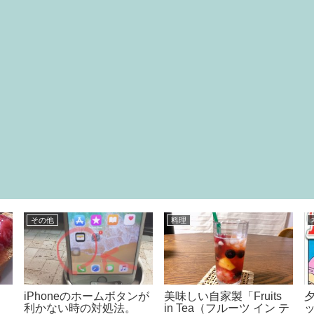
食べ物
日常
即効性にビックリ！目の
iPhoneユーザー必見！無
疲れに効く食べ物♪
料でブルーライトをカッ