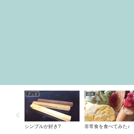
ファミマ スイーツ
料理
ルディ
ファミマでライザップ
ヘルシーホットケーキ
でお買い
チョコチップケーキ
（リコッタチーズもど