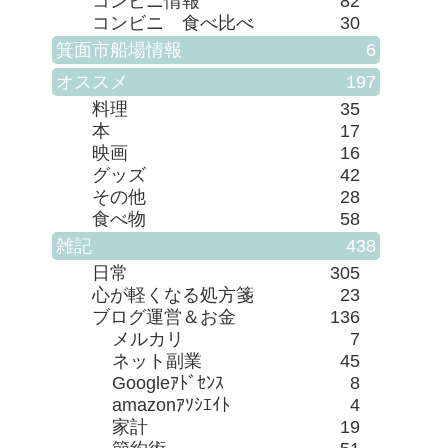
コンビニ情報
82
コンビニ 食べ比べ
30
箕面市船場情報
6
オススメ
197
料理
35
本
17
映画
16
グッズ
42
その他
28
食べ物
58
雑記
438
日常
305
心が軽くなる処方箋
23
ブログ運営＆お金
136
メルカリ
7
ネット副業
45
Googleｱﾄﾞｾﾝｽ
8
amazonｱｿｼｴｲﾄ
4
家計
19