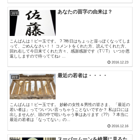
あなたの苗字の由来は？
雑学
こんばんは！ビー玉です。 ? ?昨日はちょっと湿っぽくなってしま
って、ごめんなさい！！ コメントをくれた方、読んでくれた方、
回れ右して今日来てくれた方々、感謝感謝です（T▽T） いつか恩
返ししますので待っててね♪ ...
2016.12.23
最近の若者は・・・・
雑学
こんばんは！ビー玉です。 妙齢の女性＆男性の皆さま、 「最近の
若い者は」ってついつい言っちゃうことないですか？ 私は口には
出しませんが、頭の中で呟いちゃう事はあります（??） ? 本当に
最近の若者は「なってない」の...
2016.12.16
スーパームーンを綺麗に見るた