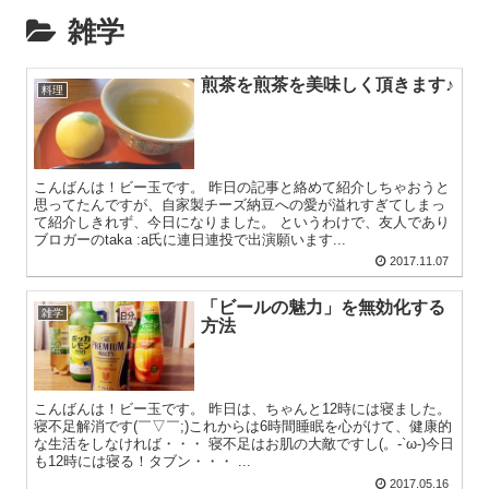
雑学
煎茶を煎茶を美味しく頂きます♪
料理
こんばんは！ビー玉です。 昨日の記事と絡めて紹介しちゃおうと
思ってたんですが、自家製チーズ納豆への愛が溢れすぎてしまっ
て紹介しきれず、今日になりました。 というわけで、友人であり
ブロガーのtaka :a氏に連日連投で出演願います...
2017.11.07
「ビールの魅力」を無効化する
雑学
方法
こんばんは！ビー玉です。 昨日は、ちゃんと12時には寝ました。
寝不足解消です(￣▽￣;)これからは6時間睡眠を心がけて、健康的
な生活をしなければ・・・ 寝不足はお肌の大敵ですし(。-`ω-)今日
も12時には寝る！タブン・・・ ...
2017.05.16