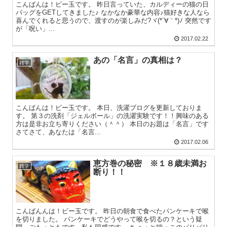
こんばんは！ビー玉です。 昨日言っていた、カルディーの猫の日
バッグをGETしてきました♪ なかなか豪華な内容♪猫好きな人なら
喜んでくれると思うので、渡すのが楽しみだ?ヾ(*´∀｀*)ﾉ 突然です
が「呪い」...
2017.02.22
あの「名言」の真相は？
雑学
こんばんは！ビー玉です。 本日、洗濯ブログを更新しておりま
す。 第３の洗剤「ジェルボール」の洗濯実験です！！興味のある
方は是非お立ち寄りください（＾＾） 本日のお題は「名言」です
さてさて、あなたは「名言...
2017.02.06
恵方巻の秘密 ※１８歳未満お
雑学
断り！！
こんばんんは！ビー玉です。 昨日の朝食で食べたパンケーキで喉
を切りました。 パンケーキでどうやって喉を切るの？という疑