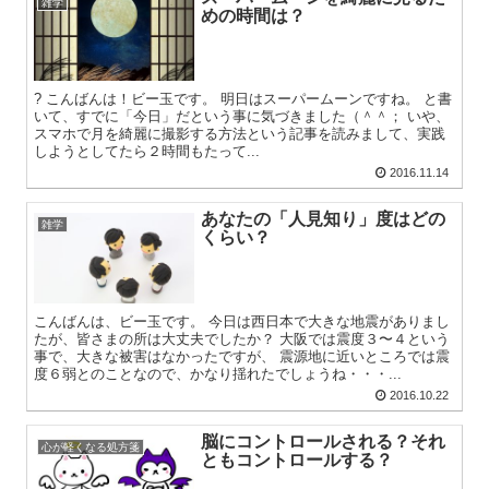
雑学
めの時間は？
? こんばんは！ビー玉です。 明日はスーパームーンですね。 と書
いて、すでに「今日」だという事に気づきました（＾＾； いや、
スマホで月を綺麗に撮影する方法という記事を読みまして、実践
しようとしてたら２時間もたって...
2016.11.14
あなたの「人見知り」度はどの
雑学
くらい？
こんばんは、ビー玉です。 今日は西日本で大きな地震がありまし
たが、皆さまの所は大丈夫でしたか？ 大阪では震度３〜４という
事で、大きな被害はなかったですが、 震源地に近いところでは震
度６弱とのことなので、かなり揺れたでしょうね・・・...
2016.10.22
脳にコントロールされる？それ
心が軽くなる処方箋
ともコントロールする？