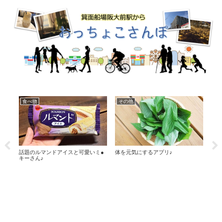
食べ物
その他
日
方法
話題のルマンドアイスと可愛いミ●
体を元気にするアプリ♪
泣け
キーさん♪