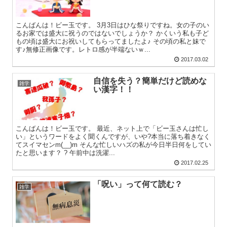
こんばんは！ビー玉です。 3月3日はひな祭りですね。女の子のい
るお家では盛大に祝うのではないでしょうか？ かくいう私も子ど
もの頃は盛大にお祝いしてもらってましたよ♪ その頃の私と妹で
す♪無修正画像です。レトロ感が半端ないｗ...
2017.03.02
自信を失う？簡単だけど読めな
雑学
い漢字！！
こんばんは！ビー玉です。 最近、ネット上で「ビー玉さんは忙し
い」というワードをよく聞くんですが、いや?本当に落ち着きなく
てスイマセンm(__)m そんな忙しいハズの私が今日半日何をしてい
たと思います？ ? 午前中は洗濯...
2017.02.25
「呪い」って何て読む？
雑学