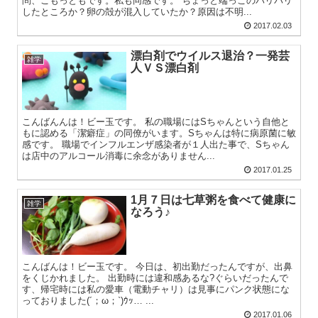
問、ごもっともです。私も同感です。 ちょっと端っこのパリパリ
したところか？卵の殻が混入していたか？原因は不明...
2017.02.03
漂白剤でウイルス退治？一発芸
雑学
人ＶＳ漂白剤
こんばんんは！ビー玉です。 私の職場にはSちゃんという自他と
もに認める「潔癖症」の同僚がいます。Sちゃんは特に病原菌に敏
感です。 職場でインフルエンザ感染者が１人出た事で、Sちゃん
は店中のアルコール消毒に余念がありません...
2017.01.25
1月７日は七草粥を食べて健康に
雑学
なろう♪
こんばんは！ビー玉です。 今日は、初出勤だったんですが、出鼻
をくじかれました。 出勤時には違和感あるな?ぐらいだったんで
す、帰宅時には私の愛車（電動チャリ）は見事にパンク状態にな
っておりました(´；ω；`)ｳｯ… ...
2017.01.06