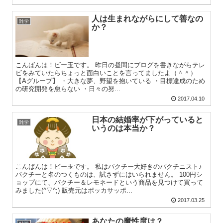
人は生まれながらにして善なの
雑学
か？
こんばんは！ビー玉です。 昨日の昼間にブログを書きながらテレ
ビをみていたらちょっと面白いことを言ってましたよ（＾＾）
【Aグループ】 ・大きな夢、野望を抱いている ・目標達成のため
の研究開発を怠らない ・日々の努...
2017.04.10
日本の結婚率が下がっていると
雑学
いうのは本当か？
こんばんは！ビー玉です。 私はパクチー大好きのパクチニスト♪
パクチーと名のつくものは、試さずにはいられません。 100円シ
ョップにて、パクチー＆レモネードという商品を見つけて買って
みました(^▽^;) 販売元はポッカサッポ...
2017.03.25
あなたの魔性度は？