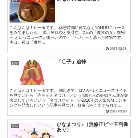
雑学
こんばんは！ビー玉です。 休憩時間に何気なくYAHOOニュース
をみてましたら、 葉月里緒奈と奥菜恵、2人の「魔性の女」復帰
へ というニュースがあったので、「へ?」っと思った次第です。
実は、私は「魔性...
2017.03.23
「〇子」追悼
雑学
こんばんは！ビー玉です。 朝起きて、ぼんやりとニュースサイト
を見ていたら「赤ちゃん名づけ」という400万人の妊婦さん達が参
考にしているという「名づけサイト」が2016年の人気名前ランキ
ングを発表したという記事を見つけ、好奇心をくすぐられて...
2017.03.08
ひなまつり♪（無修正ビー玉画像
雑学
あり）