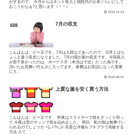
がするので、 今月からはネット収入と病院代の公表ぐらいにして
おこうかなぁ?と思います（＾＾） ...
2016.11.03
7月の収支
家計
こんばんは、ビー玉です。7月は入院などあったので、日常とはち
ょっと違う収支になりました。7月の我が家の収支です。今回収入
が若干多かったのは、ボーナス月（本当は寸志）だった為です。
頂いたお見舞い代も少し入ってます。食費はお世話になった実家
に５...
2016.08.01
上質な服を安く買う方法
家計
こんばんは、ビー玉です。 昨夜はスライサーで指をざっくり切っ
て 今夜は窓のサッシで指を詰めました。 明日、私の指は無事でい
られるのでしょうかヾ(｡>?<｡)ﾉ 良質な洋服をプチプラで高級する
方法 さて、...