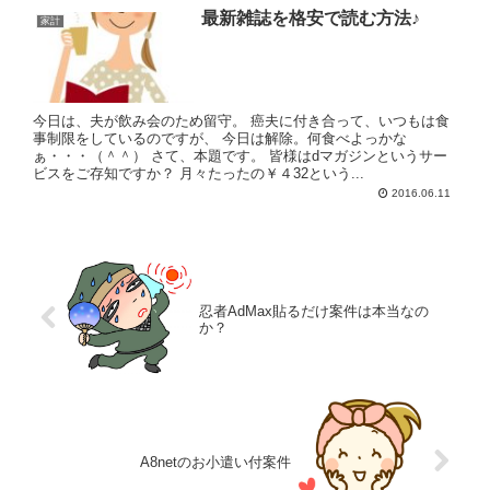
最新雑誌を格安で読む方法♪
家計
今日は、夫が飲み会のため留守。 癌夫に付き合って、いつもは食
事制限をしているのですが、 今日は解除。何食べよっかな
ぁ・・・（＾＾） さて、本題です。 皆様はdマガジンというサー
ビスをご存知ですか？ 月々たったの￥４32という...
2016.06.11
忍者AdMax貼るだけ案件は本当なの
か？
A8netのお小遣い付案件