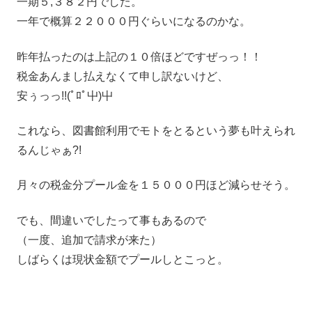
一期５,３８２円でした。
一年で概算２２０００円ぐらいになるのかな。
昨年払ったのは上記の１０倍ほどですぜっっ！！
税金あんまし払えなくて申し訳ないけど、
安ぅっっ!!(ﾟﾛﾟ屮)屮
これなら、図書館利用でモトをとるという夢も叶えられ
るんじゃぁ?!
月々の税金分プール金を１５０００円ほど減らせそう。
でも、間違いでしたって事もあるので
（一度、追加で請求が来た）
しばらくは現状金額でプールしとこっと。