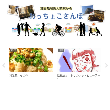
料理
日常
食
石
貧乏飯 その３
似顔絵とニトリのホットビューラー
「コ
てみ
♪
くら