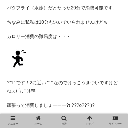
バタフライ（水泳）だとたった20分で消費可能です。
ちなみに私私は10分も泳いでいられませんけどｗ
カロリー消費の難易度は・・・
?“1” です！2に近い “1” なのでけっこうきついですけど
ねぇ(;´д｀)ﾄﾎﾎ…
頑張って消費しましょーーー?( ???o??? )?
メニュー
ホーム
検索
トップ
サイドバー