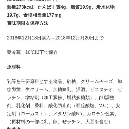
熱量273kcal、たんぱく質4g、脂質19.9g、炭水化物
19.7g、食塩相当量177ｍg
賞味期限＆保存方法
2018年12月18日購入→2018年12月月20日まで
要冷蔵 10℃以下で保存
原材料
乳等を主要原料とする食品、砂糖、クリームチーズ、加
糖卵黄、生クリーム、加糖練乳、洋酒、ピスタチオ、ゼ
ラチン、増粘剤（加工澱粉、増粘多糖類）、pH調整
剤、乳化剤、香料、酸化防止剤（亜硫酸塩、V.C）、安
定剤（ローカスト）、メタリン酸Na、カロチン色素、
（原材料の一部に乳、卵、ぜラチン、大豆を含む）