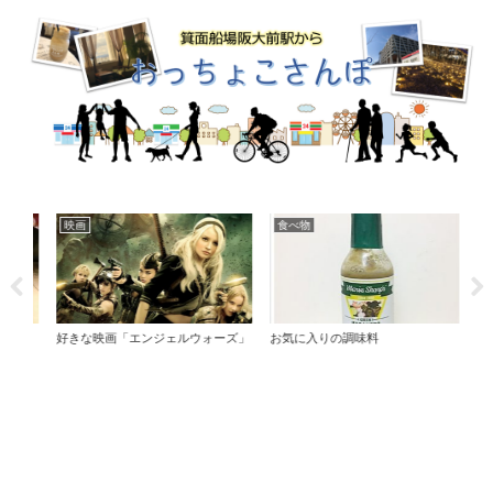
映画
食べ物
日
てき
好きな映画「エンジェルウォーズ」
お気に入りの調味料
オレ