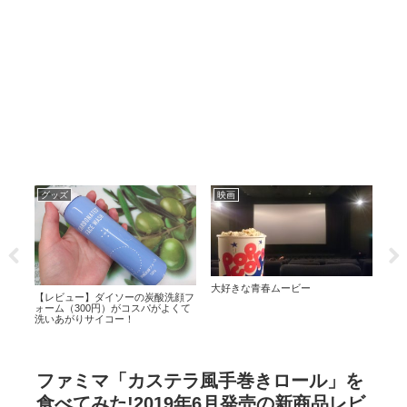
グッズ
映画
映
大好きな青春ムービー
【お
【レビュー】ダイソーの炭酸洗顔フ
のな
ォーム（300円）がコスパがよくて
洗いあがりサイコー！
ファミマ「カステラ風手巻きロール」を
食べてみた!2019年6月発売の新商品レビ