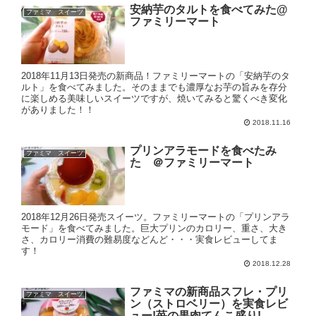
安納芋のタルトを食べてみた@
ファミマ スイーツ
ファミリーマート
2018年11月13日発売の新商品！ファミリーマートの「安納芋のタ
ルト」を食べてみました。そのままでも濃厚なお芋の旨みを存分
に楽しめる美味しいスイーツですが、焼いてみると驚くべき変化
がありました！！
2018.11.16
プリンアラモードを食べたみ
ファミマ スイーツ
た ＠ファミリーマート
2018年12月26日発売スイーツ。ファミリーマートの「プリンアラ
モード」を食べてみました。巨大プリンのカロリー、重さ、大き
さ、カロリー消費の難易度などんど・・・実食レビューしてま
す！
2018.12.28
ファミマの新商品スフレ・プリ
ファミマ スイーツ
ン（ストロベリー）を実食レビ
ュー!苺の果肉てんこ盛り!