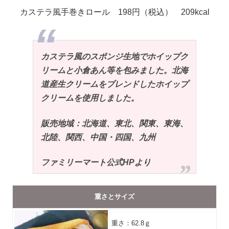
カステラ風手巻きロール 198円（税込） 209kcal
カステラ風のスポンジ生地でホイップク
リームと小倉あん等を包みました。北海
道産生クリームをブレンドしたホイップ
クリームを使用しました。
販売地域：北海道、東北、関東、東海、
北陸、関西、中国・四国、九州
ファミリーマート公式HPより
重さとサイズ
重さ：62.8ｇ