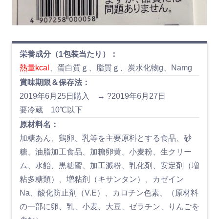
栄養成分（1包装当たり）：
熱量kcal
、蛋白質ｇ、脂質ｇ、炭水化物g、Namg
賞味期限＆保存法：
2019年6月25日購入 → ?2019年6月27日
要冷蔵 10℃以下
原材料名：
加糖あん、鶏卵、乳等を主要原料とする食品、砂
糖、油脂加工食品、加糖卵黄、小麦粉、生クリー
ム、水飴、黒糖蜜、加工澱粉、乳化剤、安定剤（増
粘多糖類）、増粘剤（キサンタン）、カゼイン
Na、酸化防止剤（V.E）、カロチン色素、（原材料
の一部に卵、乳、小麦、大豆、ゼラチン、りんごを