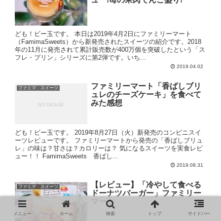
ども！ビー玉です。 本日は2019年4月2日にファミリーマート
（FamimaSweets）から新発売されたスイーツの紹介です。2018
年の11月に発売されて累計販売数が400万個を突破したという「ス
フレ・プリン」シリーズに第2弾です。いち...
2019.04.02
ファミリーマート「香ばしブリ
ファミマ スイーツ
ュレのチーズケーキ」を食べて
みた感想
ども！ビー玉です。 2019年8月27日（火）新発売のコンビニスイ
ーツレビューです。 ファミリーマートから発売の「香ばしブリュ
レ」の味は？甘さは？カロリーは？ 気になるスイーツを実食レビ
ュー！！ FamimaSweets 香ばし...
2019.08.31
【レビュー】「冷やして食べる
ファミマ スイーツ
ドーナツバーガー」ファミリー
マート
メニュー
ホーム
検索
トップ
サイドバー