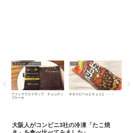
ファミマ スイーツ
日常
日
し
ファミマでライザップ チョコチッ
ギネスビールとチョコと・・・
価値
プケーキ
大阪人がコンビニ3社の冷凍「たこ焼
き」を食べ比べてみました♪