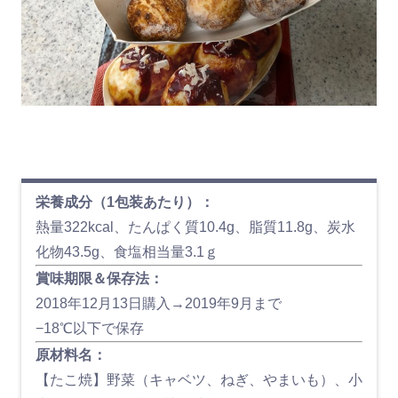
栄養成分（1包装あたり）：
熱量322kcal、たんぱく質10.4g、脂質11.8g、炭水
化物43.5g、食塩相当量3.1ｇ
賞味期限＆保存法：
2018年12月13日購入→2019年9月まで
−18℃以下で保存
原材料名：
【たこ焼】野菜（キャベツ、ねぎ、やまいも）、小