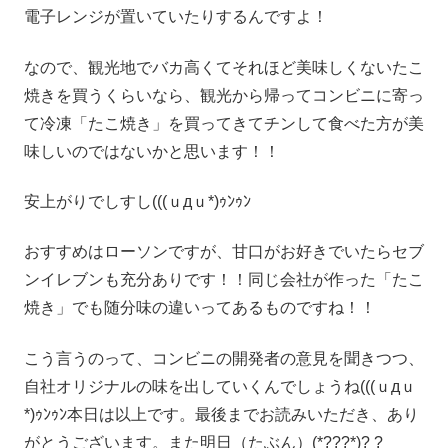
電子レンジが置いていたりするんですよ！
なので、観光地でバカ高くてそれほど美味しくないたこ
焼きを買うくらいなら、観光から帰ってコンビニに寄っ
て冷凍「たこ焼き」を買ってきてチンして食べた方が美
味しいのではないかと思います！！
安上がりでしすし(((ｕдｕ*)ｩﾝｩﾝ
おすすめはローソンですが、甘口がお好きでいたらセブ
ンイレブンも充分ありです！！同じ会社が作った「たこ
焼き」でも随分味の違いってあるものですね！！
こう言うのって、コンビニの開発者の意見を聞きつつ、
自社オリジナルの味を出していくんでしょうね(((ｕдｕ
*)ｩﾝｩﾝ本日は以上です。最後までお読みいただき、あり
がとうございます。また明日（たぶん）(*???*)? ?