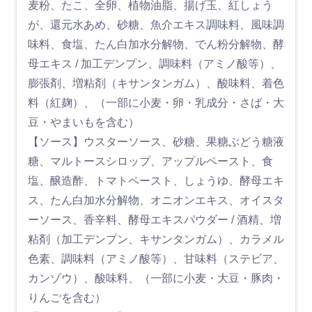
麦粉、たこ、全卵、植物油脂、揚げ玉、紅しょう
が、還元水あめ、砂糖、魚介エキス調味料、風味調
味料、食塩、たん白加水分解物、でん粉分解物、酵
母エキス / 加工デンプン、調味料（アミノ酸等）、
膨張剤、増粘剤（キサンタンガム）、酸味料、着色
料（紅麹）、（一部に小麦・卵・乳成分・さば・大
豆・やまいもを含む）
【ソース】ウスターソース、砂糖、果糖ぶどう糖液
糖、マルトースシロップ、アップルペースト、食
塩、醸造酢、トマトペースト、しょうゆ、酵母エキ
ス、たん白加水分解物、オニオンエキス、オイスタ
ーソース、香辛料、酵母エキスパウダー / 酒精、増
粘剤（加工デンプン、キサンタンガム）、カラメル
色素、調味料（アミノ酸等）、甘味料（ステビア、
カンゾウ）、酸味料、（一部に小麦・大豆・豚肉・
りんごを含む）