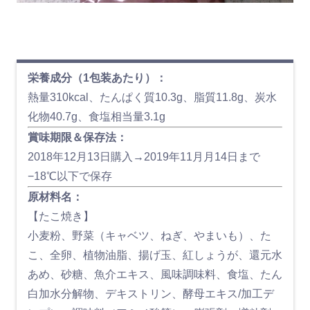
栄養成分（1包装あたり）：
熱量310kcal、たんぱく質10.3g、脂質11.8g、炭水
化物40.7g、食塩相当量3.1g
賞味期限＆保存法：
2018年12月13日購入→2019年11月月14日まで
−18℃以下で保存
原材料名：
【たこ焼き】
小麦粉、野菜（キャベツ、ねぎ、やまいも）、た
こ、全卵、植物油脂、揚げ玉、紅しょうが、還元水
あめ、砂糖、魚介エキス、風味調味料、食塩、たん
白加水分解物、デキストリン、酵母エキス/加工デ