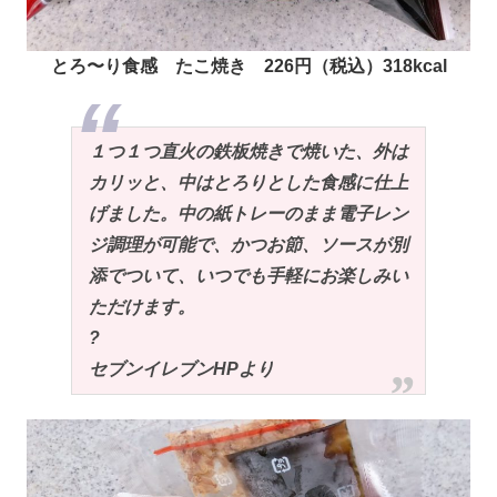
とろ〜り食感 たこ焼き 226円（税込）318kcal
１つ１つ直火の鉄板焼きで焼いた、外は
カリッと、中はとろりとした食感に仕上
げました。中の紙トレーのまま電子レン
ジ調理が可能で、かつお節、ソースが別
添でついて、いつでも手軽にお楽しみい
ただけます。
?
セブンイレブンHPより