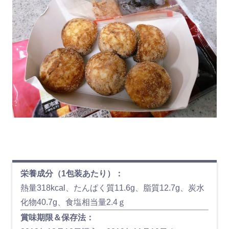
栄養成分（1包装あたり）：
熱量318kcal、たんぱく質11.6g、脂質12.7g、炭水
化物40.7g、食塩相当量2.4ｇ
賞味期限＆保存法：