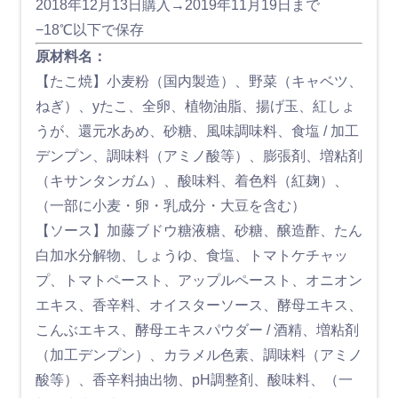
2018年12月13日購入→2019年11月19日まで
−18℃以下で保存
原材料名：
【たこ焼】小麦粉（国内製造）、野菜（キャベツ、
ねぎ）、yたこ、全卵、植物油脂、揚げ玉、紅しょ
うが、還元水あめ、砂糖、風味調味料、食塩 / 加工
デンプン、調味料（アミノ酸等）、膨張剤、増粘剤
（キサンタンガム）、酸味料、着色料（紅麹）、
（一部に小麦・卵・乳成分・大豆を含む）
【ソース】加藤ブドウ糖液糖、砂糖、醸造酢、たん
白加水分解物、しょうゆ、食塩、トマトケチャッ
プ、トマトペースト、アップルペースト、オニオン
エキス、香辛料、オイスターソース、酵母エキス、
こんぶエキス、酵母エキスパウダー / 酒精、増粘剤
（加工デンプン）、カラメル色素、調味料（アミノ
酸等）、香辛料抽出物、pH調整剤、酸味料、（一