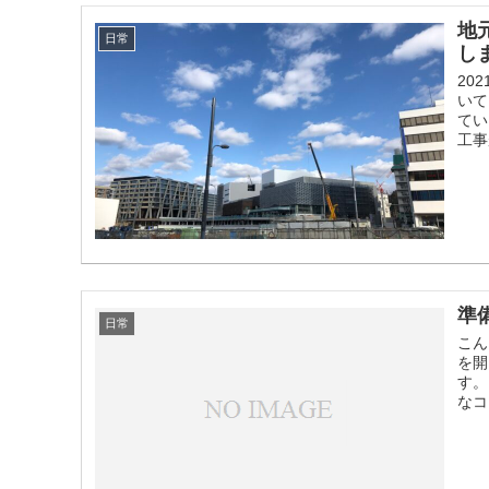
地
日常
し
20
いて
てい
工事
準
日常
こん
を開
す。
なコ