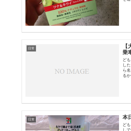
【
日常
乗
ども
した
ら名
るか
本
日常
ども
しで