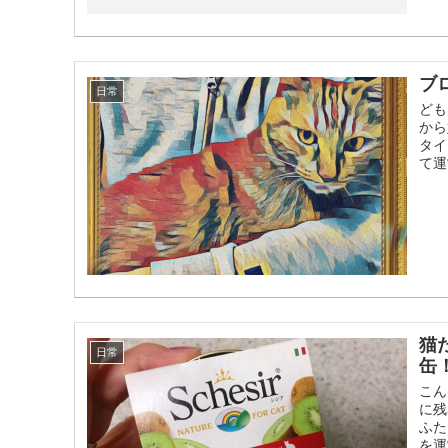
ブ
日常
ども
から
タイ
て運
猫
日常
缶
こん
に残
ふた
を運