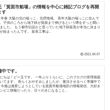
元「箕面市船場」の情報を中心に雑記ブログを再開
ます
21年春 大阪の北の端っこ、北摂地域。 長年大阪の端っこに住んで
、子供のころから地下鉄が箕面まで伸びるという噂をずっと聞い
ました。 もう都市伝説かと思っていた地下鉄延長が本当に決まり
が始まったんです。 延長工事は...
2021.04.07
備中です。
にちは！ビー玉です。 一年ぶりくらいに、このブログの管理画面
いてます。 長らくおやすみしましたが、復活させるべく準備中で
 今後は激変しようとしている箕面市船場地区の情報発信、大好き
ンビニ情報だったり、日々のきになること...