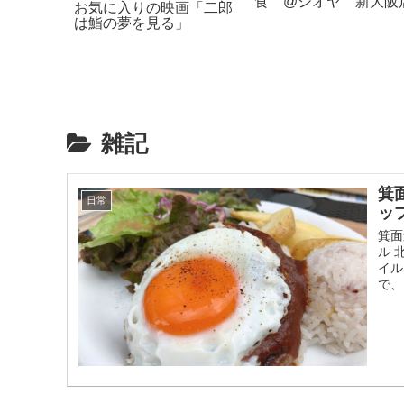
ます！！
食 @シオヤ 新大阪
お気に入りの映画「二郎
は鮨の夢を見る」
雑記
箕
日常
ッ
箕面
ル 
イル
で、