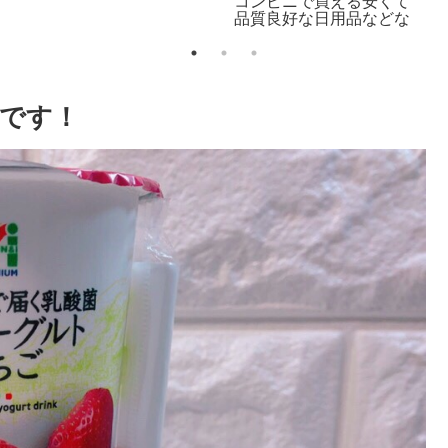
0
洗
です！