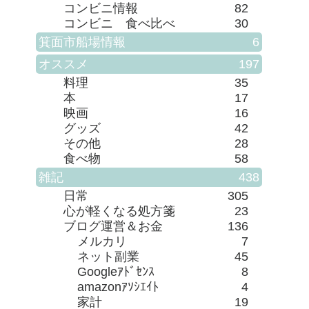
コンビニ情報
82
コンビニ 食べ比べ
30
箕面市船場情報
6
オススメ
197
料理
35
本
17
映画
16
グッズ
42
その他
28
食べ物
58
雑記
438
日常
305
心が軽くなる処方箋
23
ブログ運営＆お金
136
メルカリ
7
ネット副業
45
Googleｱﾄﾞｾﾝｽ
8
amazonｱｿｼｴｲﾄ
4
家計
19