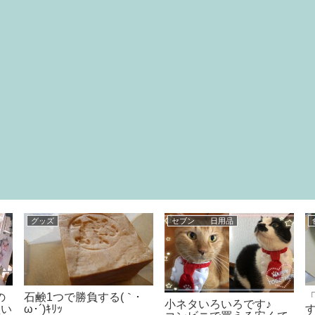
本
日常
永遠に楽しめる絵本
大好きなトマトつけ麺を
の
食べつつ・・