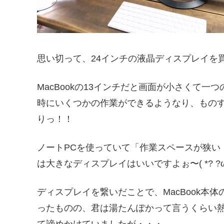
思い切って、24インチの液晶ディスプレイを買いまし
MacBookの13インチだと画面が小さくて
時にいくつかの作業ができるようなり、もの
りっ！！
ノートPCを使っていて「作業スペースが狭い
は大きなディスプレイはいいですよぉ〜( *? ?ω?? 
ディスプレイを繋いだことで、MacBook本
ったものの、君は湯たんぽかって言うくらい熱