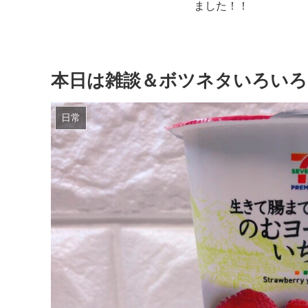
炭酸洗顔フォーム（30
円）がコスパがよくて
いあがりサイコー！
本日は雑談＆ボツネタいろいろ
日常