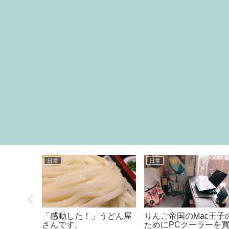
食べ物
グッズ
べられる
チーズの包容力とカップ
【レビュー】ダイソー
麺