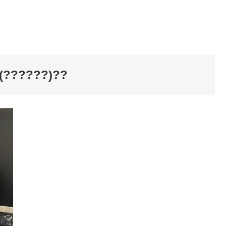
????)??