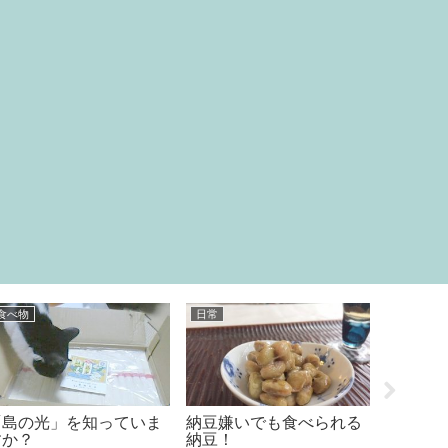
ファミマ スイーツ
セブン スイーツ
グッズ
ファミリーマートのリッ
コンビニスイーツ「セブ
１００
チフラッペマンゴーが美
ンイレブンのどらまき姉
スパッ