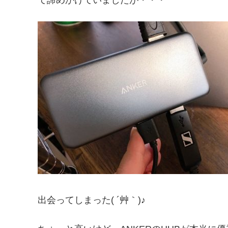
て諦めかけていましたが・・・
出会ってしまった( ´艸｀)♪