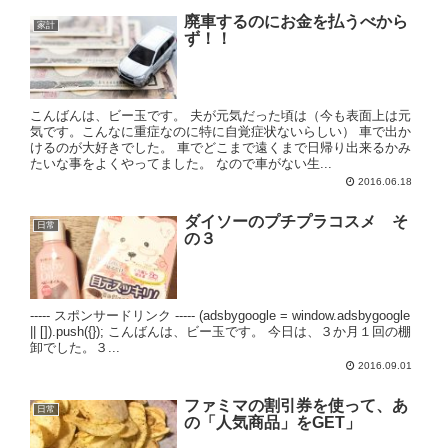
廃車するのにお金を払うべから
家計
ず！！
こんばんは、ビー玉です。 夫が元気だった頃は（今も表面上は元
気です。こんなに重症なのに特に自覚症状ないらしい） 車で出か
けるのが大好きでした。 車でどこまで遠くまで日帰り出来るかみ
たいな事をよくやってました。 なので車がない生...
2016.06.18
ダイソーのプチプラコスメ そ
日常
の３
----- スポンサードリンク ----- (adsbygoogle = window.adsbygoogle
|| []).push({}); こんばんは、ビー玉です。 今日は、３か月１回の棚
卸でした。３...
2016.09.01
ファミマの割引券を使って、あ
日常
の「人気商品」をGET」