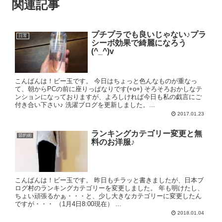
関連記事
プチプラでも良いじゃない♪プラ
日常
シーボ効果で綺麗になろう
(^_^)v
こんばんは！ビー玉です。 今日はちょっと色んなものが重なっ
て、朝からPCの前に座りっぱなりです(+o+) そろそろおかしなテ
ンションになっておりますが、よろしければ今日も私の戯言にご
付き合い下さい♪ 洗濯ブログを更新しました。...
2017.01.23
ランキングカテゴリー変更と無
節約術
料のお洋服♪
こんばんは！ビー玉です。 昨日もチラッと書きましたが、日本ブ
ログ村のランキングカテゴリーを変更しました。 年も明けたし、
ちょい頑張るかぁ・・・と、少し大きなカテゴリーに変更したん
ですが・・・ （1月4日8:00現在） ...
2018.01.04