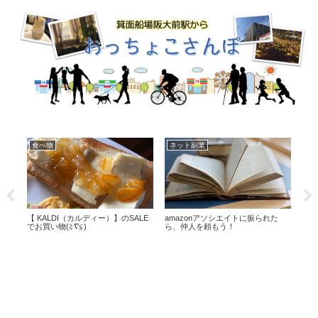
セブン スイーツ
グッズ
本
た
コンビニスイーツ「セブンイレブン
１００円ショップの罠。
永遠
のどらまき姉妹♪」