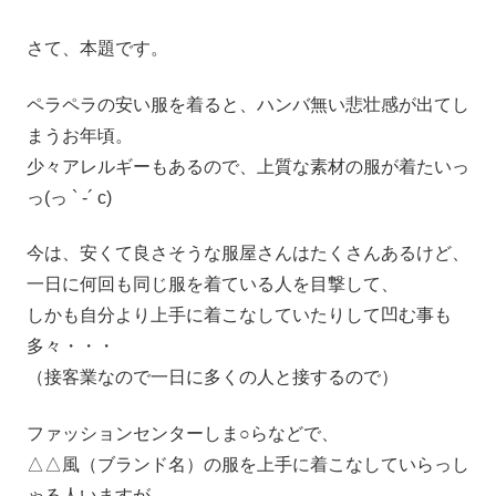
さて、本題です。
ペラペラの安い服を着ると、ハンバ無い悲壮感が出てし
まうお年頃。
少々アレルギーもあるので、上質な素材の服が着たいっ
っ(っ ` -´ c)
今は、安くて良さそうな服屋さんはたくさんあるけど、
一日に何回も同じ服を着ている人を目撃して、
しかも自分より上手に着こなしていたりして凹む事も
多々・・・
（接客業なので一日に多くの人と接するので）
ファッションセンターしま○らなどで、
△△風（ブランド名）の服を上手に着こなしていらっし
ゃる人いますが、