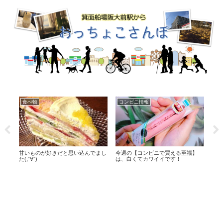
食べ物
オススメ
食
】
お気に入りの調味料
１００円ショップの優れもの♪
「逢
まし