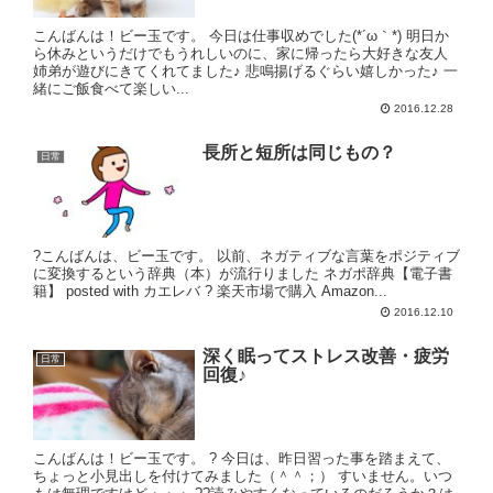
こんばんは！ビー玉です。 今日は仕事収めでした(*´ω｀*) 明日か
ら休みというだけでもうれしいのに、家に帰ったら大好きな友人
姉弟が遊びにきてくれてました♪ 悲鳴揚げるぐらい嬉しかった♪ 一
緒にご飯食べて楽しい...
2016.12.28
長所と短所は同じもの？
日常
?こんばんは、ビー玉です。 以前、ネガティブな言葉をポジティブ
に変換するという辞典（本）が流行りました ネガポ辞典【電子書
籍】 posted with カエレバ ? 楽天市場で購入 Amazon...
2016.12.10
深く眠ってストレス改善・疲労
日常
回復♪
こんばんは！ビー玉です。 ? 今日は、昨日習った事を踏まえて、
ちょっと小見出しを付けてみました（＾＾；） すいません。いつ