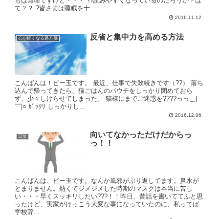
もは無理ですけど・・・ ??読みやすくなっているのだろうか？は
て？？ ?皆さまは睡眠を十...
2016.11.12
反省と集中力を高める方法
心が軽くなる処方箋
こんばんは！ビー玉です。 最近、仕事で失敗続きです（??） 落ち
込んで帰ってきたら、猫ごはんのパウチをしっかり閉めておら
ず、少々しけらせてしまった。 猫様にまでご迷惑を????っっ＿|
￣|○ ｶﾞｯｸﾘ しっかりし...
2016.12.06
向いてなかっただけだからっ
日常
っ！！
こんばんは、ビー玉です。なんか風邪がぶり返してます。鼻水が
とまりません。熱くてジメジメした時期のマスクは本当に苦し
い・・・早くスッキリしたい???！！昨日、昔話を書いててふと思
ったけど、実家がけっこう大変な事になっていたのに、私ってば
学校辞...