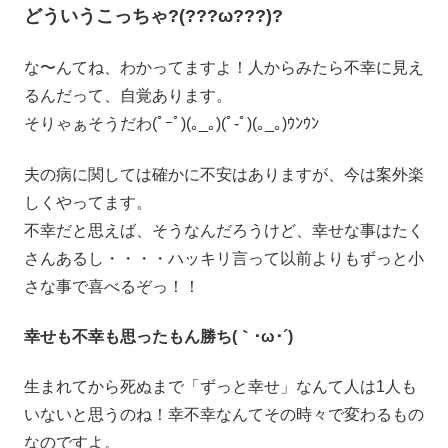
どういうこっちゃ?(???ω???)?
な〜んてね、わかってますよ！人からみたら不幸に見え
るんだって、自覚あります。
そりゃぁそうだわ(ﾟｰﾟ)(｡_｡)(ﾟ-ﾟ)(｡_｡)ｳﾝｳﾝ
夫の病に関しては確かに不安はありますが、今は案外楽
しくやってます。
不幸だと思えば、そうなんだろうけど、幸せな事はたく
さんあるし・・・・ハッキリ言って以前よりもずっと小
さな事で喜べるぞっ！！
幸せも不幸も思ったもん勝ち(｀･ω･´)
生まれてから死ぬまで「ずっと幸せ」なんて人は1人も
いないと思うのね！幸不幸なんてその時々で変わるもの
なのですよ。