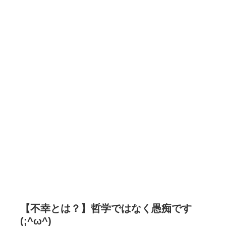
【不幸とは？】哲学ではなく愚痴です
(;^ω^)