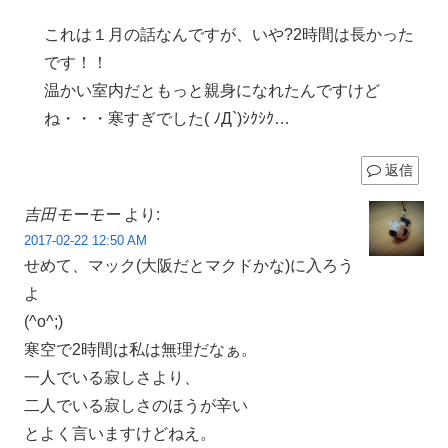
これは１月の話なんですが、いや?2時間は長かった
です！！
温かい室内だともっと親身になれたんですけど
ね・・・寒すぎでした( ﾉД`)ｼｸｼｸ…
返信
吉田モーモー
より:
2017-02-22 12:50 AM
せめて、マック(大阪だとマクドかな)に入ろう
よ
(^o^;)
寒空で2時間は私は無理だなぁ。
一人でいる寂しさより、
二人でいる寂しさのほうが辛い
とよく言いますけどねえ。