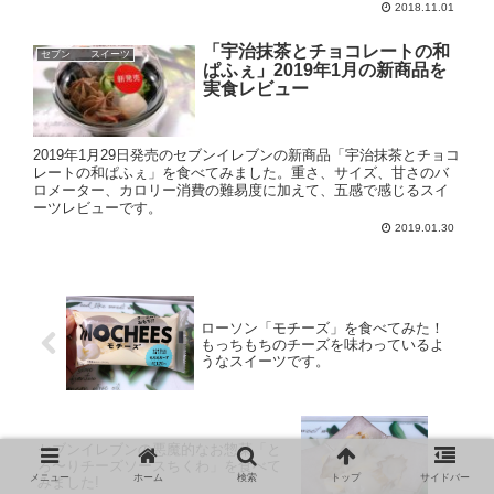
2018.11.01
「宇治抹茶とチョコレートの和
セブン スイーツ
ぱふぇ」2019年1月の新商品を
実食レビュー
2019年1月29日発売のセブンイレブンの新商品「宇治抹茶とチョコ
レートの和ぱふぇ」を食べてみました。重さ、サイズ、甘さのバ
ロメーター、カロリー消費の難易度に加えて、五感で感じるスイ
ーツレビューです。
2019.01.30
ローソン「モチーズ」を食べてみた！
もっちもちのチーズを味わっているよ
うなスイーツです。
セブンイレブンの悪魔的なお惣菜「と
ろ〜りチーズソースちくわ」を食べて
メニュー
ホーム
検索
トップ
サイドバー
みました!