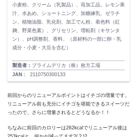
小麦粉、クリーム（乳製品）、苺加工品、レモン果
汁、水あめ、ショートニング、加糖練乳、ゼラチ
ン、植物油脂、乳化剤、加工でん粉、着色料（紅
麹、野菜色素）、グリセリン、増粘剤（キサンタ
ン）、pH調整剤、香料、（原材料の一部に卵・乳
成分・小麦・大豆を含む）
製造者：
プライムデリカ（株）枚方工場
JAN :
2110750300133
前回からのリニューアルポイントはイチゴの増量です。
リニューアル前も充分にイチゴを堪能できるスイーツだ
ったので、さらに増量されるとどうなるか！！
ちなみに前回のカロリーは262kcalでリニューアル後は
253kcalと、何かが減ってます?( ? )?