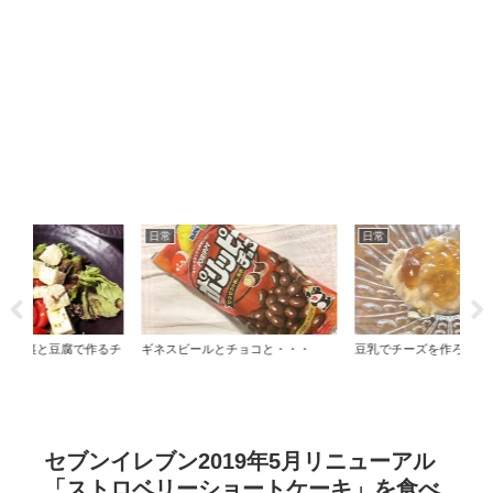
日常
日常
日
るチ
ギネスビールとチョコと・・・
豆乳でチーズを作ろう♪
メロ
セブンイレブン2019年5月リニューアル
「ストロベリーショートケーキ」を食べ