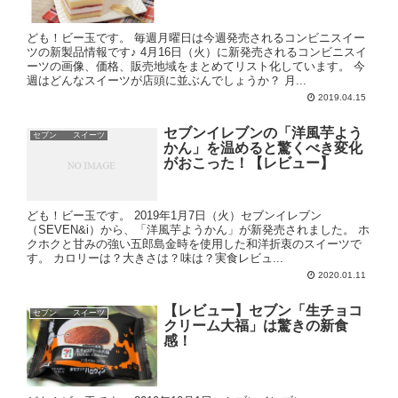
ども！ビー玉です。 毎週月曜日は今週発売されるコンビニスイー
ツの新製品情報です♪ 4月16日（火）に新発売されるコンビニスイ
ーツの画像、価格、販売地域をまとめてリスト化しています。 今
週はどんなスイーツが店頭に並ぶんでしょうか？ 月...
2019.04.15
セブンイレブンの「洋風芋よう
セブン スイーツ
かん」を温めると驚くべき変化
がおこった！【レビュー】
ども！ビー玉です。 2019年1月7日（火）セブンイレブン
（SEVEN&i）から、「洋風芋ようかん」が新発売されました。 ホ
クホクと甘みの強い五郎島金時を使用した和洋折衷のスイーツで
す。 カロリーは？大きさは？味は？実食レビュ...
2020.01.11
【レビュー】セブン「生チョコ
セブン スイーツ
クリーム大福」は驚きの新食
感！