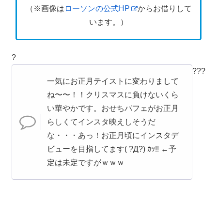
（※画像は
ローソンの公式HP
からお借りして
います。）
?
?
?
?
一気にお正月テイストに変わりまして
ね〜〜！！クリスマスに負けないくら
い華やかです。おせちパフェがお正月
らしくてインスタ映えしそうだ
な・・・あっ！お正月頃にインスタデ
ビューを目指してます( ?Д?) ｶｯ!! ←予
定は未定ですがｗｗｗ