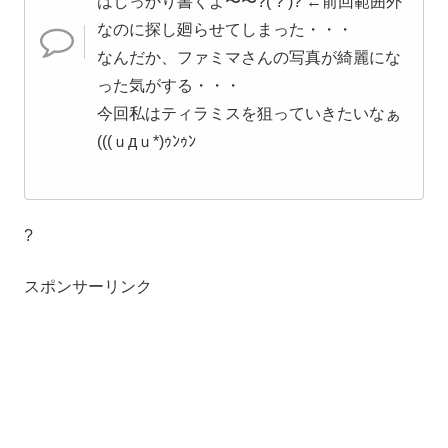
はしっかり書くよ〜〜?( ? )? ←前回範囲外
なのに探し廻らせてしまった・・・
なんだか、ファミマさんの写真が綺麗にな
った気がする・・・
今回私はティラミスを狙っていきたいなぁ
(((ｕдｕ*)ｩﾝｩﾝ
?
スポンサーリンク