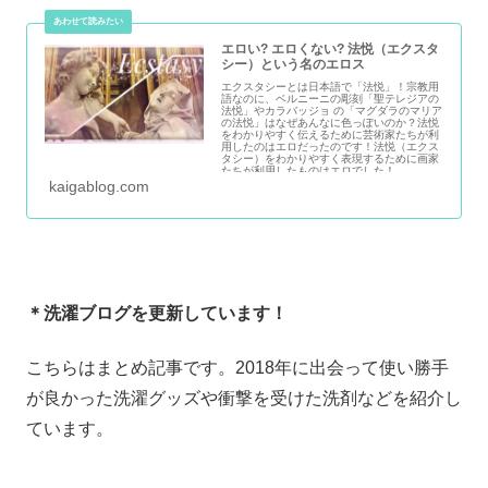
エロい? エロくない? 法悦（エクスタ
シー）という名のエロス
エクスタシーとは日本語で「法悦」！宗教用
語なのに、ベルニーニの彫刻「聖テレジアの
法悦」やカラバッジョ の「マグダラのマリア
の法悦」はなぜあんなに色っぽいのか？法悦
をわかりやすく伝えるために芸術家たちが利
用したのはエロだったのです！法悦（エクス
タシー）をわかりやすく表現するために画家
たちが利用したものはエロでした！
kaigablog.com
＊洗濯ブログを更新しています！
こちらはまとめ記事です。2018年に出会って使い勝手
が良かった洗濯グッズや衝撃を受けた洗剤などを紹介し
ています。