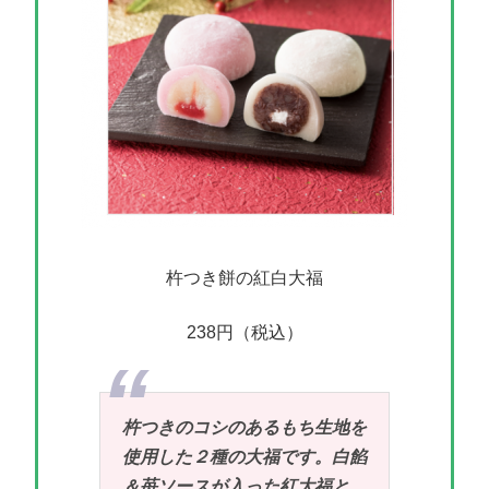
杵つき餅の紅白大福
238円（税込）
杵つきのコシのあるもち生地を
使用した２種の大福です。白餡
＆苺ソースが入った紅大福と、