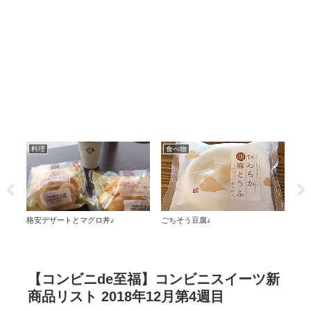
料理
食べ物
そ
発送
格安デザートとマグロ丼♪
ごちそう豆腐♪
つい
【コンビニde至福】コンビニスイーツ新
商品リスト 2018年12月第4週目