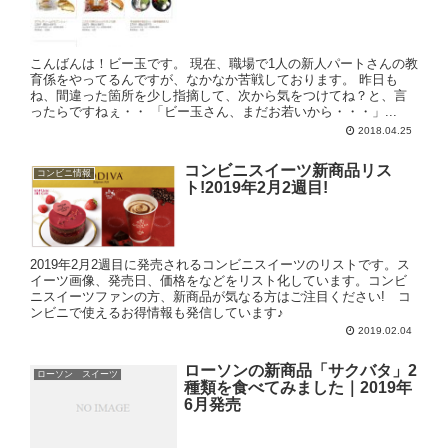
こんばんは！ビー玉です。 現在、職場で1人の新人パートさんの教
育係をやってるんですが、なかなか苦戦しております。 昨日も
ね、間違った箇所を少し指摘して、次から気をつけてね？と、言
ったらですねぇ・・ 「ビー玉さん、まだお若いから・・・」...
2018.04.25
コンビニスイーツ新商品リス
コンビニ情報
ト!2019年2月2週目!
2019年2月2週目に発売されるコンビニスイーツのリストです。ス
イーツ画像、発売日、価格をなどをリスト化しています。コンビ
ニスイーツファンの方、新商品が気なる方はご注目ください! コ
ンビニで使えるお得情報も発信しています♪
2019.02.04
ローソンの新商品「サクバタ」2
ローソン スイーツ
種類を食べてみました｜2019年
6月発売