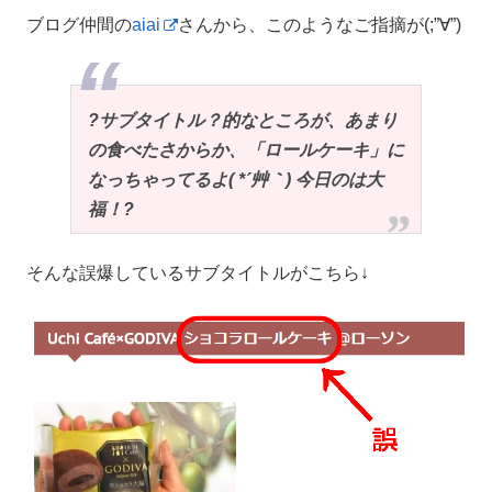
ブログ仲間の
aiai
さんから、このようなご指摘が(;”∀”)
?サブタイトル？的なところが、あまり
の食べたさからか、「ロールケーキ」に
なっちゃってるよ( *´艸｀) 今日のは大
福！?
そんな誤爆しているサブタイトルがこちら↓