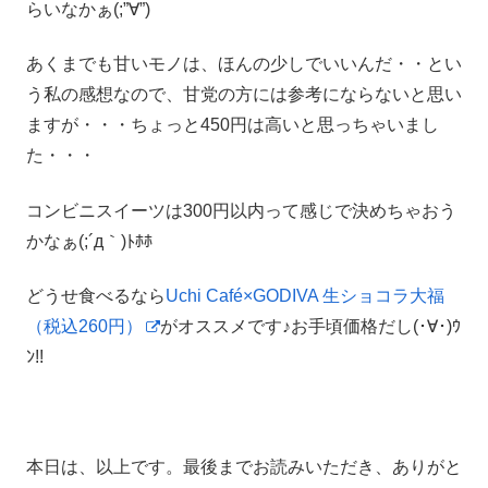
らいなかぁ(;”∀”)
あくまでも甘いモノは、ほんの少しでいいんだ・・とい
う私の感想なので、甘党の方には参考にならないと思い
ますが・・・ちょっと450円は高いと思っちゃいまし
た・・・
コンビニスイーツは300円以内って感じで決めちゃおう
かなぁ(;´д｀)ﾄﾎﾎ
どうせ食べるなら
Uchi Café×GODIVA 生ショコラ大福
（税込260円）
がオススメです♪お手頃価格だし(･∀･)ｳ
ﾝ!!
本日は、以上です。最後までお読みいただき、ありがと