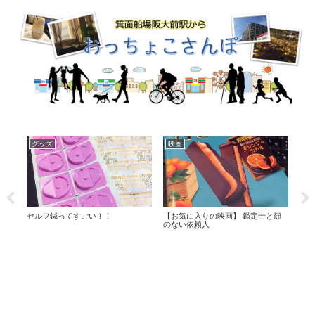
グッズ
日常
日
と顔
１００円ショップの廃物利用でミニ
似顔絵とニトリのホットビューラー
安く
ワゴンをDIY
♪