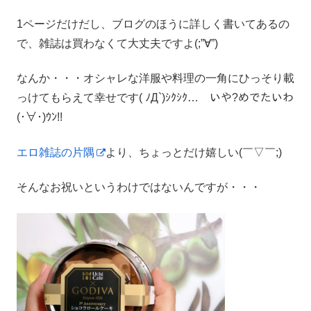
1ページだけだし、ブログのほうに詳しく書いてあるの
で、雑誌は買わなくて大丈夫ですよ(;”∀”)
なんか・・・オシャレな洋服や料理の一角にひっそり載
っけてもらえて幸せです( ﾉД`)ｼｸｼｸ… いや?めでたいわ
(･∀･)ｳﾝ!!
エロ雑誌の片隅
より、ちょっとだけ嬉しい(￣▽￣;)
そんなお祝いというわけではないんですが・・・