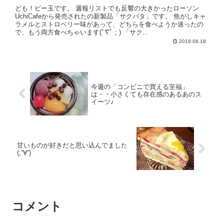
ども！ビー玉です。 週報リストでも反響の大きかったローソン
UchiCafeから発売されたの新製品「サクバタ」です。 焦がしキャ
ラメルとストロベリー味があって、どちらを食べようか迷ったの
で、もう両方食べちゃいます(ﾟ∇ﾟ ; ) 「サク...
2019.06.18
今週の「コンビニで買える至福」
は・・小さくても存在感のあるあのス
イーツ♪
甘いものが好きだと思い込んでました
(;”∀”)
コメント