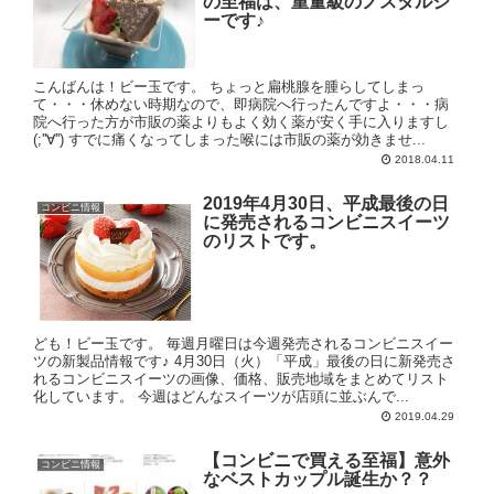
の至福は、重量級のノスタルジ
ーです♪
こんばんは！ビー玉です。 ちょっと扁桃腺を腫らしてしまっ
て・・・休めない時期なので、即病院へ行ったんですよ・・・病
院へ行った方が市販の薬よりもよく効く薬が安く手に入りますし
(;''∀'') すでに痛くなってしまった喉には市販の薬が効きませ...
2018.04.11
2019年4月30日、平成最後の日
コンビニ情報
に発売されるコンビニスイーツ
のリストです。
ども！ビー玉です。 毎週月曜日は今週発売されるコンビニスイー
ツの新製品情報です♪ 4月30日（火）「平成」最後の日に新発売さ
れるコンビニスイーツの画像、価格、販売地域をまとめてリスト
化しています。 今週はどんなスイーツが店頭に並ぶんで...
2019.04.29
【コンビニで買える至福】意外
コンビニ情報
なベストカップル誕生か？？