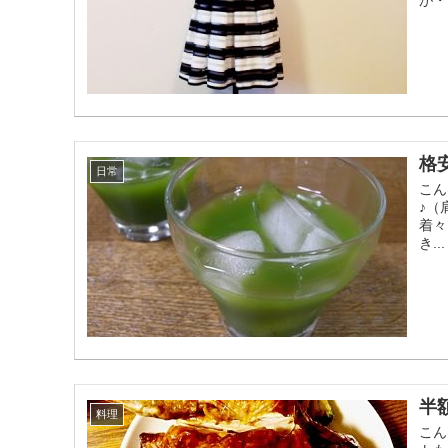
格
日常
こん
♪（
着々
き...
半
料理
こん