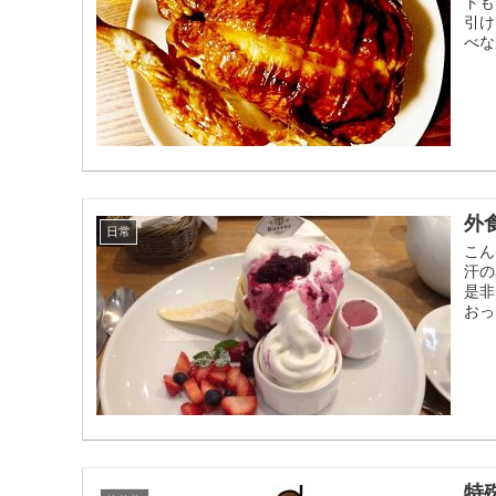
トも
引け
べな
外
日常
こん
汗の
是非
おっ
特