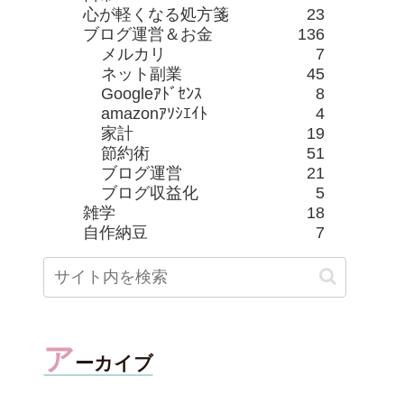
心が軽くなる処方箋
23
ブログ運営＆お金
136
メルカリ
7
ネット副業
45
Googleｱﾄﾞｾﾝｽ
8
amazonｱｿｼｴｲﾄ
4
家計
19
節約術
51
ブログ運営
21
ブログ収益化
5
雑学
18
自作納豆
7
ア
ーカイブ