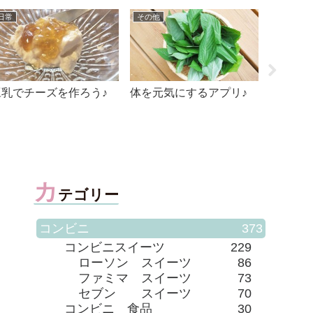
日常
その他
本
豆乳でチーズを作ろう♪
体を元気にするアプリ♪
永遠に
カ
テゴリー
コンビニ
373
コンビニスイーツ
229
ローソン スイーツ
86
ファミマ スイーツ
73
セブン スイーツ
70
コンビニ 食品
30