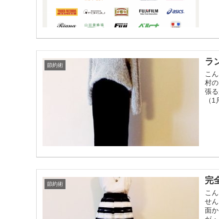
ラ
節約術
こん
村の
張る
（1月
完
節約術
こん
せん
面か
が・