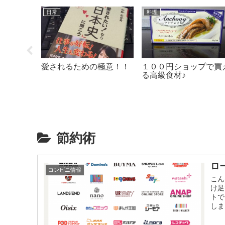
日常
料理
かしくな
愛されるための極意！！
１００円ショップで買
る高級食材♪
節約術
ロ
コンビニ情報
こん
け足
トで
しま