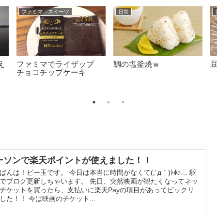
ファミマ スイーツ
日常
え
ファミマでライザップ
鯛の塩釜焼ｗ
チョコチップケーキ
ーソンで楽天ポイントが使えました！！
ばんは！ビー玉です。 今日は本当に時間がなくて(;´д｀)ﾄﾎﾎ… 駆
でブログ更新しちゃいます。 先日、突然映画が観たくなってネッ
チケットを買ったら、支払いに楽天Payの項目があってビックリ
した！！ 今は映画のチケット...