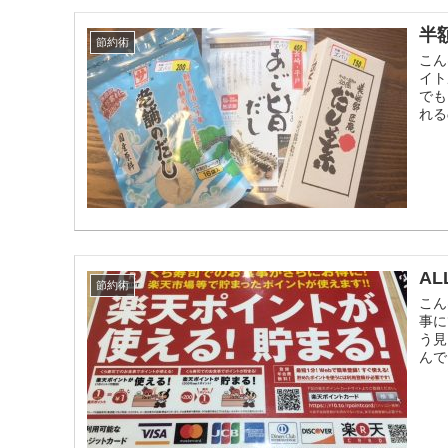
半
節約術
こん
イト
でも
れる
A
節約術
こん
事に
う見
んで