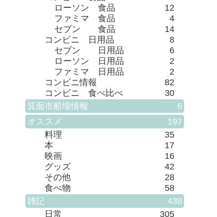
ローソン 食品
12
ファミマ 食品
4
セブン 食品
14
コンビニ 日用品
8
セブン 日用品
6
ローソン 日用品
2
ファミマ 日用品
2
コンビニ情報
82
コンビニ 食べ比べ
30
箕面市船場情報
6
オススメ
197
料理
35
本
17
映画
16
グッズ
42
その他
28
食べ物
58
雑記
438
日常
305