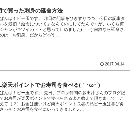
額で買った刺身の延命方法
ばんは！ビー玉です。 昨日の記事をひきずりつつ、今日の記事タ
ルを最初「延命について」なんてのにしてたんですが、いくら何
シャレがキツイわ・・と思って止めました(＝＝) 何故なら延命さ
のは「お刺身」だから(;^ω^) ...
2017.04.14
LL楽天ポイントでお寿司を食べる(｀･ω･´)
ばんは！ビー玉です。 先日、ブログ仲間の多出汁さんのブログ記
てお寿司が楽天ポイントで食べられるよと教えて頂きまして、こ
えて（？）お金は無いけど楽天ポイント長者の私ビー玉は喜び勇
さっそくお寿司を食べにいってきました♪ ...