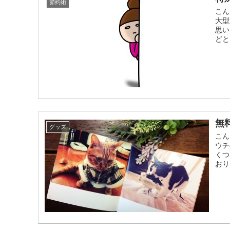
節約術
こん
大型
思い
どと
無
グッズ
こん
ウチ
くつ
おり