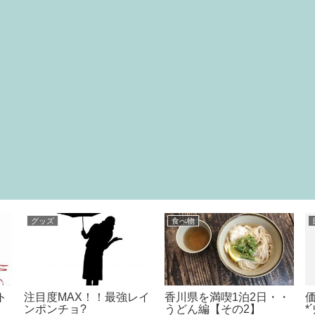
本
食べ物
無
いつか見た青い空
コンビニ限定！ロッテ