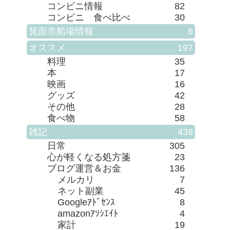
コンビニ情報
82
コンビニ 食べ比べ
30
箕面市船場情報
6
オススメ
197
料理
35
本
17
映画
16
グッズ
42
その他
28
食べ物
58
雑記
438
日常
305
心が軽くなる処方箋
23
ブログ運営＆お金
136
メルカリ
7
ネット副業
45
Googleｱﾄﾞｾﾝｽ
8
amazonｱｿｼｴｲﾄ
4
家計
19