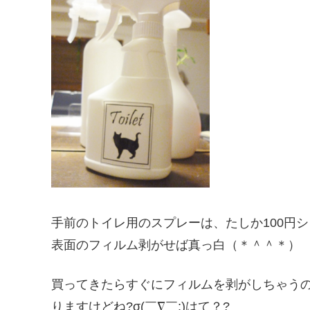
手前のトイレ用のスプレーは、たしか100円
表面のフィルム剥がせば真っ白（＊＾＾＊）
買ってきたらすぐにフィルムを剥がしちゃう
りますけどね?σ(￣∇￣;)はて？?