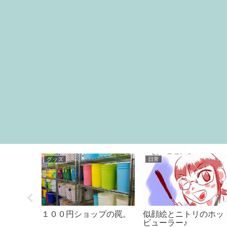
食べ物
日常
てしまう
うどん屋「きすけ」気持
自宅で健康診断できる
ジニア」
ち良く伸びるうどん♪
料アプリ