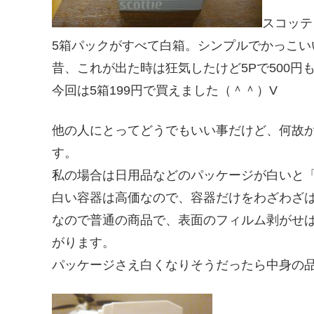
スコッテ
5箱パックがすべて白箱。シンプルでかっこい
昔、これが出た時は狂気したけど5Pで500円
今回は5箱199円で買えました（＾＾）V
他の人にとってどうでもいい事だけど、何故
す。
私の場合は日用品などのパッケージが白いと「
白い容器は高価なので、容器だけをわざわざ
なので普通の商品で、表面のフィルム剥がせ
がります。
パッケージさえ白くなりそうだったら中身の