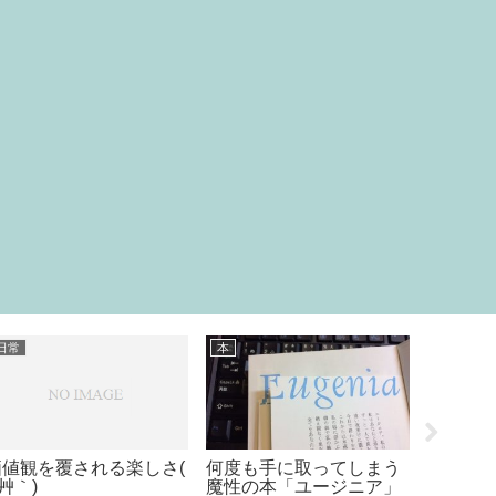
セブン 食品
グッズ
グッズ
セブンプレミアムは安く
石鹸1つで勝負する(｀･
セルフ
て美味しいよ♪
ω･´)ｷﾘｯ