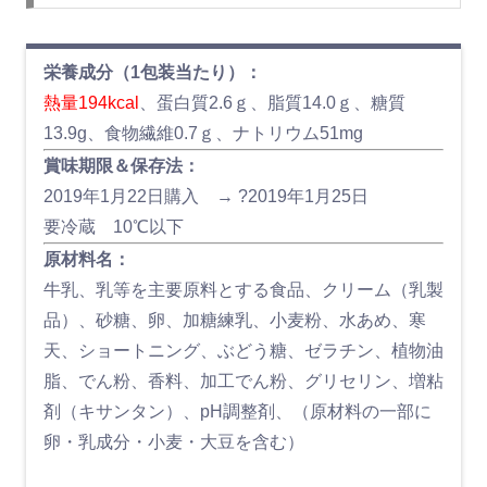
栄養成分（1包装当たり）：
熱量194kcal
、蛋白質2.6ｇ、脂質14.0ｇ、糖質
13.9g、食物繊維0.7ｇ、ナトリウム51mg
賞味期限＆保存法：
2019年1月22日購入 → ?2019年1月25日
要冷蔵 10℃以下
原材料名：
牛乳、乳等を主要原料とする食品、クリーム（乳製
品）、砂糖、卵、加糖練乳、小麦粉、水あめ、寒
天、ショートニング、ぶどう糖、ゼラチン、植物油
脂、でん粉、香料、加工でん粉、グリセリン、増粘
剤（キサンタン）、pH調整剤、（原材料の一部に
卵・乳成分・小麦・大豆を含む）