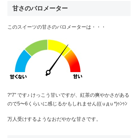
甘さのバロメーター
このスイーツの甘さのバロメーターは・・・
?“7” です♪ けっこう甘いですが、紅茶の爽やかさがある
ので5〜6くらいに感じるかもしれません(((ｕдｕ*)ｩﾝｩﾝ
万人受けするようなおだやかな甘さです。