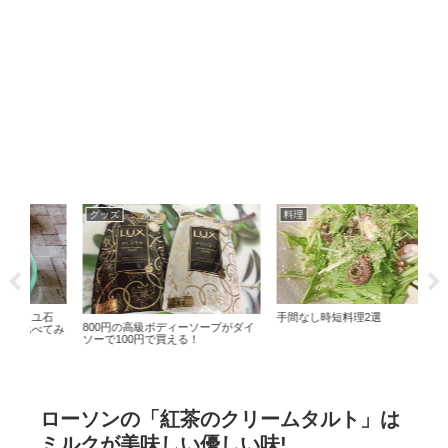
グッズ
料理
食
石
手間なし時短料理2選
魚の
800円の高級ボディーソープがダイ
てみ
ソーで100円で買える！
ローソンの「紅茶のクリームタルト」は
ミルクが美味しい優しい味!