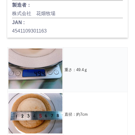
製造者：
株式会社 花畑牧場
JAN :
4541109301163
重さ：49.4ｇ
直径：約7cm