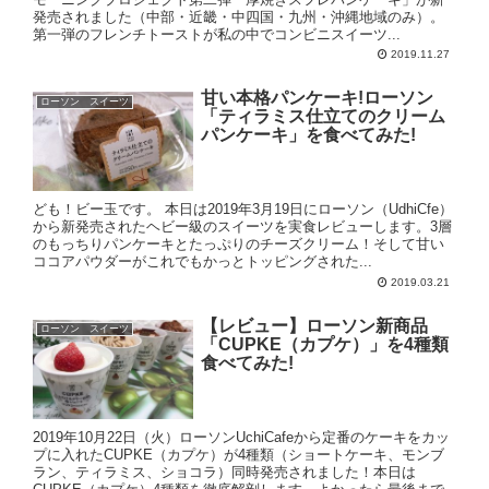
発売されました（中部・近畿・中四国・九州・沖縄地域のみ）。
第一弾のフレンチトーストが私の中でコンビニスイーツ...
2019.11.27
甘い本格パンケーキ!ローソン
ローソン スイーツ
「ティラミス仕立てのクリーム
パンケーキ」を食べてみた!
ども！ビー玉です。 本日は2019年3月19日にローソン（UdhiCfe）
から新発売されたヘビー級のスイーツを実食レビューします。3層
のもっちりパンケーキとたっぷりのチーズクリーム！そして甘い
ココアパウダーがこれでもかっとトッピングされた...
2019.03.21
【レビュー】ローソン新商品
ローソン スイーツ
「CUPKE（カプケ）」を4種類
食べてみた!
2019年10月22日（火）ローソンUchiCafeから定番のケーキをカッ
プに入れたCUPKE（カプケ）が4種類（ショートケーキ、モンブ
ラン、ティラミス、ショコラ）同時発売されました！本日は