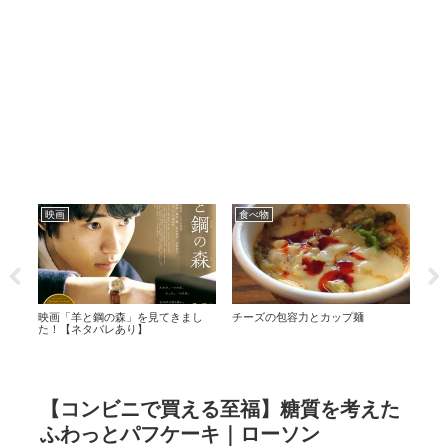
映画
食べ物
グ
映画「羊と鋼の森」を見てきまし
チーズの包容力とカップ麺
プチ
た！【ネタバレあり】
【コンビニで買える至福】糖質を考えた
ふわっとパフケーキ｜ローソン