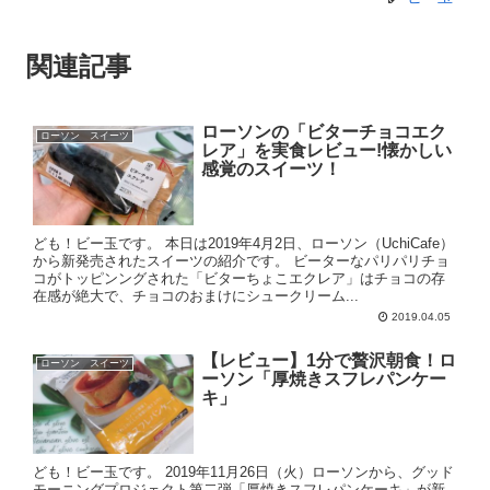
関連記事
ローソンの「ビターチョコエク
ローソン スイーツ
レア」を実食レビュー!懐かしい
感覚のスイーツ！
ども！ビー玉です。 本日は2019年4月2日、ローソン（UchiCafe）
から新発売されたスイーツの紹介です。 ビーターなパリパリチョ
コがトッピンングされた「ビターちょこエクレア」はチョコの存
在感が絶大で、チョコのおまけにシュークリーム...
2019.04.05
【レビュー】1分で贅沢朝食！ロ
ローソン スイーツ
ーソン「厚焼きスフレパンケー
キ」
ども！ビー玉です。 2019年11月26日（火）ローソンから、グッド
モーニングプロジェクト第二弾「厚焼きスフレパンケーキ」が新