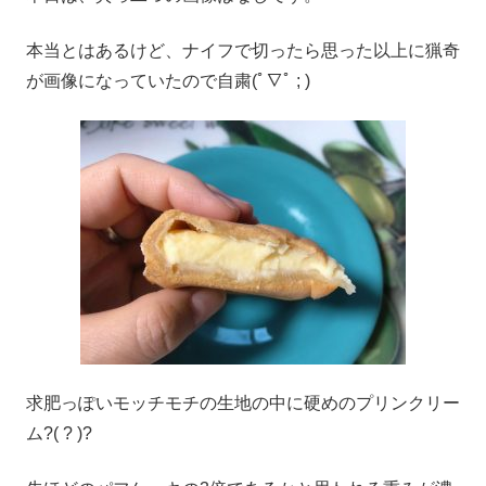
本当とはあるけど、ナイフで切ったら思った以上に猟奇
が画像になっていたので自粛(ﾟ∇ﾟ ; )
求肥っぽいモッチモチの生地の中に硬めのプリンクリー
ム?( ? )?