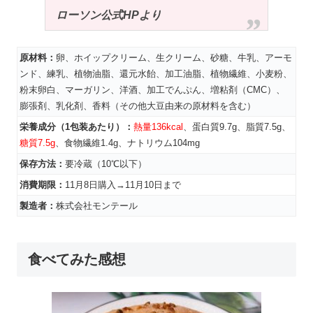
ローソン公式HPより
原材料：
卵、ホイップクリーム、生クリーム、砂糖、牛乳、アーモ
ンド、練乳、植物油脂、還元水飴、加工油脂、植物繊維、小麦粉、
粉末卵白、マーガリン、洋酒、加工でんぷん、増粘剤（CMC）、
膨張剤、乳化剤、香料（その他大豆由来の原材料を含む）
栄養成分（1包装あたり）：
熱量136kcal
、蛋白質9.7g、脂質7.5g、
糖質7.5g
、食物繊維1.4g、ナトリウム104mg
保存方法：
要冷蔵（10℃以下）
消費期限：
11月8日購入→11月10日まで
製造者：
株式会社モンテール
食べてみた感想