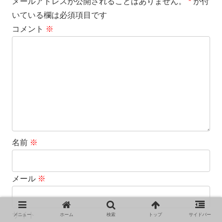
メールアドレスが公開されることはありません。
*
が付
いている欄は必須項目です
コメント
※
名前
※
メール
※
サイト
メニュー
ホーム
検索
トップ
サイドバー