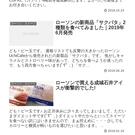
CUPKE（カプケ）4種類を徹底解剖します。よかったら最後まで
お付き合いください。
2019.10.23
ローソンの新商品「サクバタ」2
ローソン スイーツ
種類を食べてみました｜2019年
6月発売
ども！ビー玉です。 週報リストでも反響の大きかったローソン
UchiCafeから発売されたの新製品「サクバタ」です。 焦がしキャ
ラメルとストロベリー味があって、どちらを食べようか迷ったの
で、もう両方食べちゃいます(ﾟ∇ﾟ ; ) 「サク...
2019.06.18
ローソンで買える成城石井アイ
ローソン スイーツ
スが衝撃的でした!
ども！ビー玉です♪ お正月休みに少々太ってしまいまして、ただい
まダイエット中です(ﾟ∇ﾟ ; ) ダイエット中だからといってスイーツ
を食べない訳にはいきませんので、まぁ控えめに・・・少しでも
カロリーと糖質が軽いものを選びたいと思います。 ...
2019.01.16