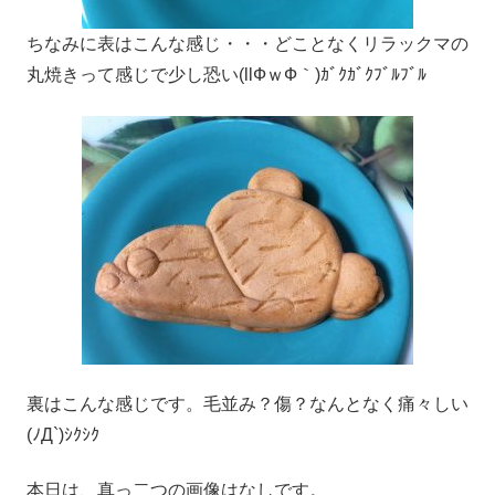
ちなみに表はこんな感じ・・・どことなくリラックマの
丸焼きって感じで少し恐い(llФｗФ｀)ｶﾞｸｶﾞｸﾌﾞﾙﾌﾞﾙ
裏はこんな感じです。毛並み？傷？なんとなく痛々しい
(ﾉД`)ｼｸｼｸ
本日は、真っ二つの画像はなしです。