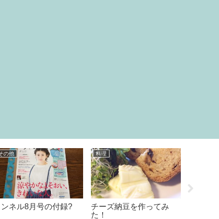
日常
日常
グッ
女性には夢を♪男性には
人参の葉っぱレシピ?
１０
現実を♪