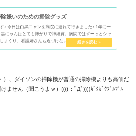
掃除嫌いのための掃除グッズ
す♪ 今日は白黒ニャンを病院に連れて行きました♪ 1年に一
白黒にゃんはとても怖がりで神経質。病院ではずーっとシャ
しまくり、看護婦さんも近づけないから、...
・）、ダイソンの掃除機が普通の掃除機よりも高価だ
聞こうよｗ）((((；ﾟДﾟ))))ｶﾞｸｶﾞｸﾌﾞﾙﾌﾞﾙ