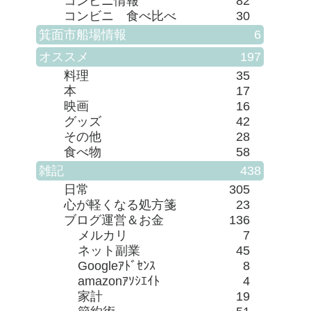
コンビニ情報
82
コンビニ 食べ比べ
30
箕面市船場情報
6
オススメ
197
料理
35
本
17
映画
16
グッズ
42
その他
28
食べ物
58
雑記
438
日常
305
心が軽くなる処方箋
23
ブログ運営＆お金
136
メルカリ
7
ネット副業
45
Googleｱﾄﾞｾﾝｽ
8
amazonｱｿｼｴｲﾄ
4
家計
19