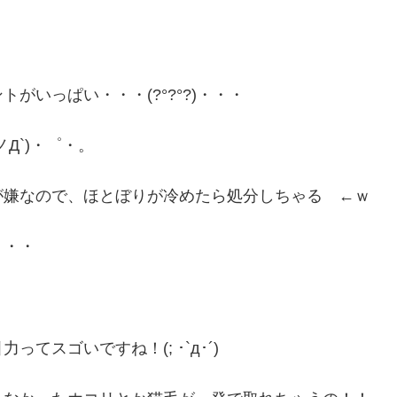
いっぱい・・・(?°?°?)・・・
Д`)・゜・。
が嫌なので、ほとぼりが冷めたら処分しちゃる ←ｗ
・・・
スゴいですね！(; ･`д･´)