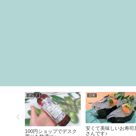
グッズ
日常
作ってみ
プチプラ優れものローシ
「感動した！」うど
ョン
さんです。