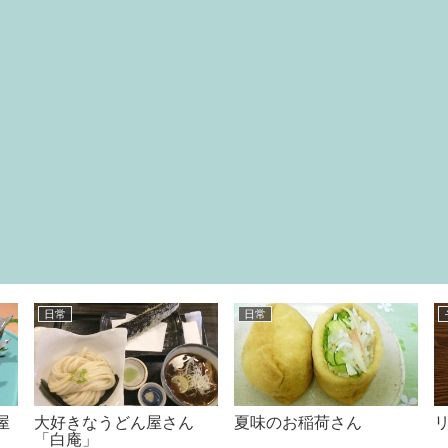
本
日常
ん屋
絵本はやっぱり紙よね?
紅玉リンゴを使った簡単
(;”∀”)
スイーツ